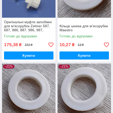
Оригінальні муфти запобіжні
для м'ясорубок Zelmer 587,
Кільце шнека для м'ясорубки
687, 886, 887, 986, 987,
Maestro
MM1200, MM1000, MM2000
Готово до відправки
Готово до відправки
175,38
10,27
₴
₴
222 ₴
13 ₴
Купити
Купити
–21%
–21%