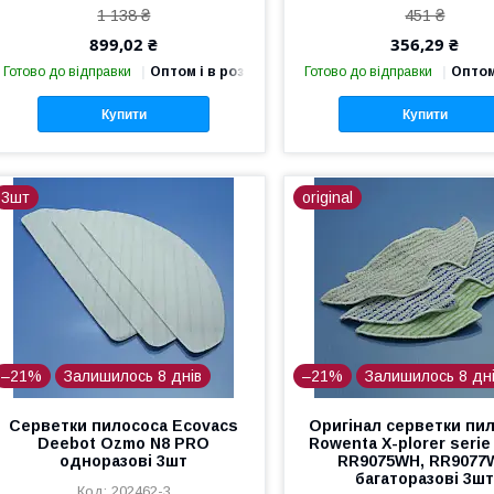
1 138 ₴
451 ₴
899,02 ₴
356,29 ₴
Готово до відправки
Оптом і в роздріб
Готово до відправки
Оптом
Купити
Купити
3шт
original
–21%
Залишилось 8 днів
–21%
Залишилось 8 дн
Серветки пилососа Ecovacs
Оригінал серветки пи
Deebot Ozmo N8 PRO
Rowenta X-plorer serie 
одноразові 3шт
RR9075WH, RR9077
багаторазові 3ш
202462-3