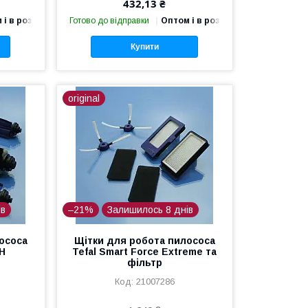
432,13 ₴
 і в роздріб
Готово до відправки
Оптом і в роздріб
Купити
original
ів
–21%
Залишилось 8 днів
ососа
Щітки для робота пилососа
H
Tefal Smart Force Extreme та
фільтр
21007286