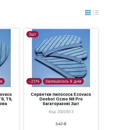
3шт
ів
–21%
Залишилось 8 днів
ovacs
Серветки пилососа Ecovacs
8, T9,
Deebot Ozmo N8 Pro
зова
багаторазові 3шт
202150-3
547 ₴