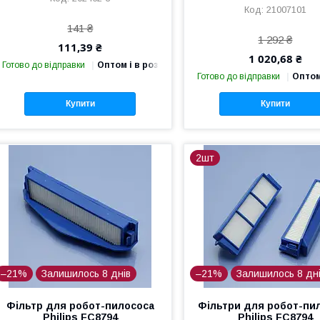
21007101
141 ₴
1 292 ₴
111,39 ₴
1 020,68 ₴
Готово до відправки
Оптом і в роздріб
Готово до відправки
Оптом
Купити
Купити
2шт
–21%
Залишилось 8 днів
–21%
Залишилось 8 дн
Фільтр для робот-пилососа
Фільтри для робот-пи
Philips FC8794
Philips FC8794