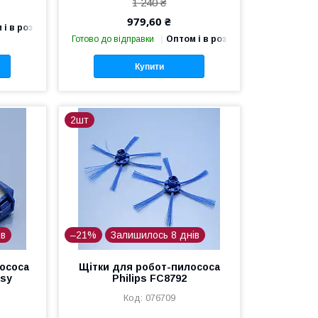
1 240 ₴
979,60 ₴
 і в роздріб
Готово до відправки
Оптом і в роздріб
Купити
2шт
ів
–21%
Залишилось 8 днів
ососа
Щітки для робот-пилососа
asy
Philips FC8792
076709