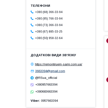
+380 (68) 366-33-94
+380 (95) 766-33-94
+380 (73) 366-33-94
+380 (67) 885-33-25
+380 (50) 958-32-64
https://remontiruem-sami.com.ua/
3663394@gmail.com
@RSua_official
+380957663394
+380683663394
Viber
0957663394