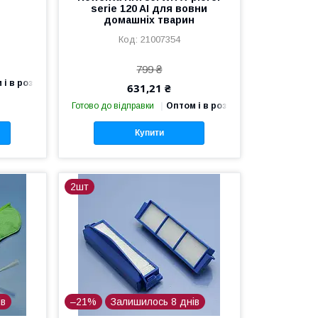
serie 120 AI для вовни
домашніх тварин
21007354
799 ₴
 і в роздріб
631,21 ₴
Готово до відправки
Оптом і в роздріб
Купити
2шт
ів
–21%
Залишилось 8 днів