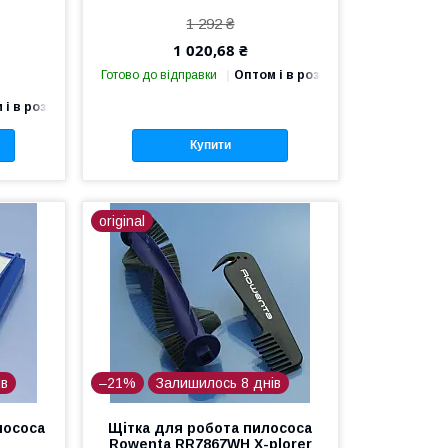
1 292 ₴
1 020,68 ₴
Готово до відправки
Оптом і в роздріб
 і в роздріб
Купити
original
ів
–21%
Залишилось 8 днів
лососа
Щітка для робота пилососа
Rowenta RR7867WH X-plorer