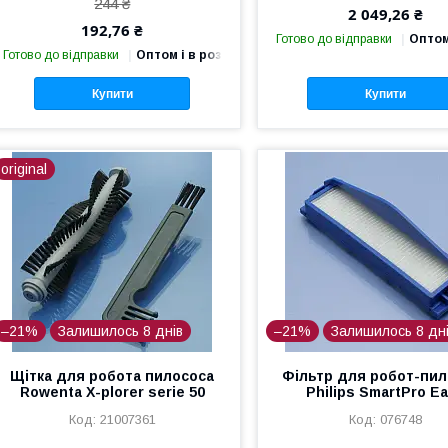
244 ₴
2 049,26 ₴
192,76 ₴
Готово до відправки
Оптом
Готово до відправки
Оптом і в роздріб
Купити
Купити
original
–21%
Залишилось 8 днів
–21%
Залишилось 8 дн
Щітка для робота пилососа
Фільтр для робот-пил
Rowenta X-plorer serie 50
Philips SmartPro E
21007361
076748