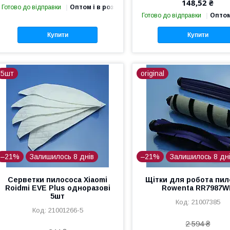
148,52 ₴
Готово до відправки
Оптом і в роздріб
Готово до відправки
Оптом
Купити
Купити
5шт
original
–21%
Залишилось 8 днів
–21%
Залишилось 8 дн
Серветки пилососа Xiaomi
Щітки для робота пил
Roidmi EVE Plus одноразові
Rowenta RR7987W
5шт
21007385
21001266-5
2 594 ₴