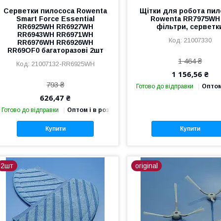
Серветки пилососа Rowenta
Щітки для робота пил
Smart Force Essential
Rowenta RR7975WH
RR6925WH RR6927WH
фільтри, серветк
RR6943WH RR6971WH
21007330
RR6976WH RR6926WH
RR69OF0 багаторазові 2шт
1 464 ₴
21007132-RR6925WH
1 156,56 ₴
793 ₴
Готово до відправки
Оптом
626,47 ₴
Готово до відправки
Оптом і в роздріб
Купити
Купити
2шт
original