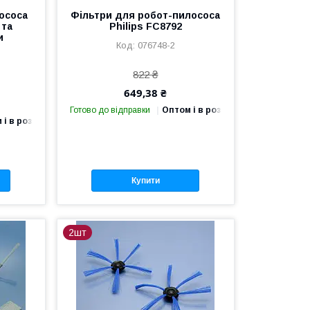
ососа
Фільтри для робот-пилососа
 та
Philips FC8792
и
076748-2
822 ₴
649,38 ₴
Готово до відправки
Оптом і в роздріб
 і в роздріб
Купити
2шт