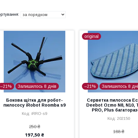
original
–21%
Залишилось 8 днів
–21%
Залишилось 8 дн
Бокова щітка для робот-
Серветка пилососа Ec
пилососу iRobot Roomba s9
Deebot Ozmo N8, N10, T
PRO, Plus багатора
iRRO-s9
202150
250 ₴
188 ₴
197,50 ₴