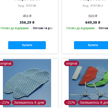
076748
076748-2
451 ₴
822 ₴
356,29 ₴
649,38 ₴
Готово до відправки
Оптом і в роздріб
Готово до відправки
Оптом
Купити
Купити
original
original
–21%
Залишилось 8 днів
–21%
Залишилось 8 дн