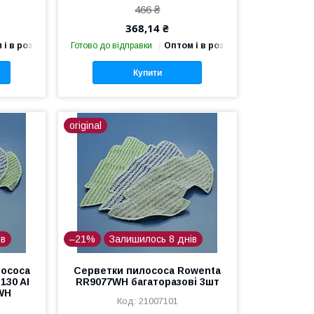
466 ₴
368,14 ₴
 і в роздріб
Готово до відправки
Оптом і в роздріб
Купити
original
ів
–21%
Залишилось 8 днів
лососа
Серветки пилососа Rowenta
130 AI
RR9077WH багаторазові 3шт
WH
21007101
т