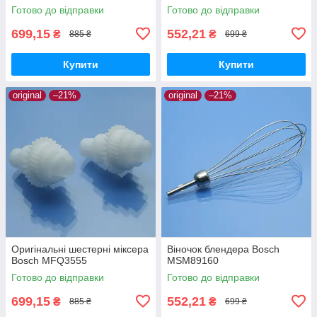
Готово до відправки
Готово до відправки
699,15
552,21
₴
₴
885 ₴
699 ₴
Купити
Купити
original
–21%
original
–21%
Оригінальні шестерні міксера
Віночок блендера Bosch
Bosch MFQ3555
MSM89160
Готово до відправки
Готово до відправки
699,15
552,21
₴
₴
885 ₴
699 ₴