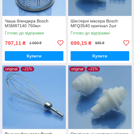
Чаша блендера Bosch
Шестерні міксера Bosch
MSM87140 750мл
MFQ3540 оригінал 2шт
Готово до відправки
Готово до відправки
797,11
699,15
₴
₴
1 009 ₴
885 ₴
Купити
Купити
original
–21%
original
–21%
Віночок блендера Bosch
Оригінальні шестерні міксера