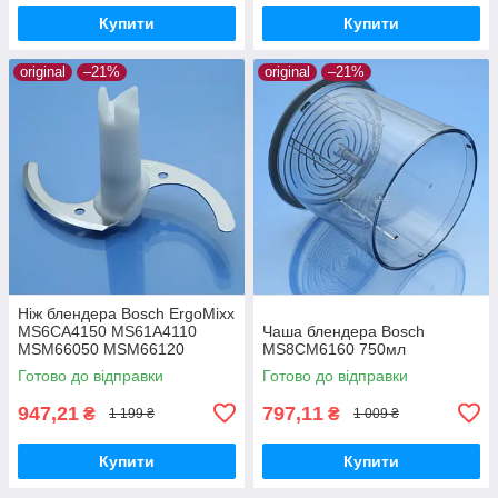
Купити
Купити
original
–21%
original
–21%
Ніж блендера Bosch ErgoMixx
MS6CA4150 MS61A4110
Чаша блендера Bosch
MSM66050 MSM66120
MS8CM6160 750мл
MSM66130 MSM66146
Готово до відправки
Готово до відправки
MSM66155 MSM67SPORT
947,21
797,11
₴
₴
1 199 ₴
1 009 ₴
Купити
Купити