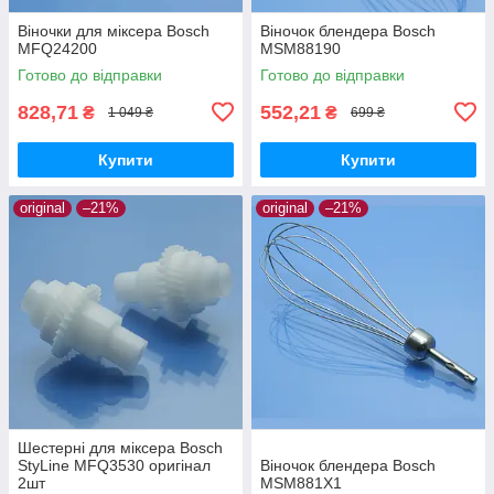
Віночки для міксера Bosch
Віночок блендера Bosch
MFQ24200
MSM88190
Готово до відправки
Готово до відправки
828,71
552,21
₴
₴
1 049 ₴
699 ₴
Купити
Купити
original
–21%
original
–21%
Шестерні для міксера Bosch
StyLine MFQ3530 оригінал
Віночок блендера Bosch
2шт
MSM881X1