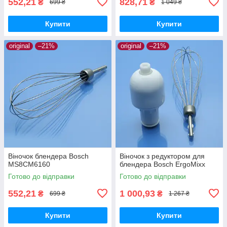
552,21
828,71
₴
₴
699 ₴
1 049 ₴
Купити
Купити
original
–21%
original
–21%
Віночок блендера Bosch
Віночок з редуктором для
MS8CM6160
блендера Bosch ErgoMixx
Готово до відправки
Готово до відправки
552,21
1 000,93
₴
₴
699 ₴
1 267 ₴
Купити
Купити