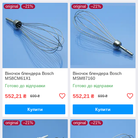
original
–21%
original
–21%
Віночок блендера Bosch
Віночок блендера Bosch
MS8CM61X1
MSM87160
Готово до відправки
Готово до відправки
552,21
552,21
₴
₴
699 ₴
699 ₴
Купити
Купити
original
–21%
original
–21%