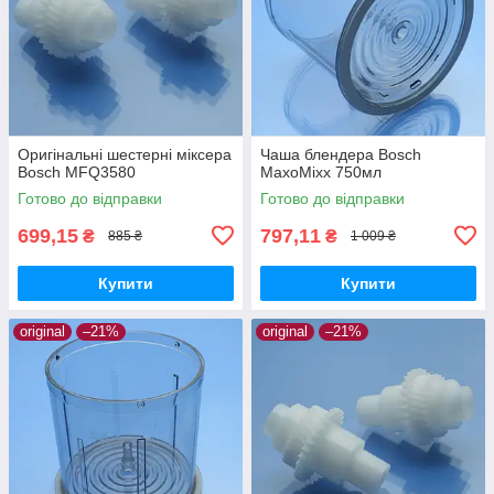
Оригінальні шестерні міксера
Чаша блендера Bosch
Bosch MFQ3580
MaxoMixx 750мл
Готово до відправки
Готово до відправки
699,15
797,11
₴
₴
885 ₴
1 009 ₴
Купити
Купити
original
–21%
original
–21%