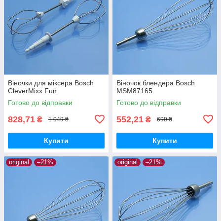
Віночки для міксера Bosch
Віночок блендера Bosch
CleverMixx Fun
MSM87165
Готово до відправки
Готово до відправки
828,71
552,21
₴
₴
1 049 ₴
699 ₴
Купити
Купити
original
–21%
original
–21%