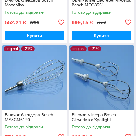
MaxoMixx
Bosch MFQ3561
Готово до відправки
Готово до відправки
552,21
699,15
₴
₴
699 ₴
885 ₴
Купити
Купити
original
–21%
original
–21%
Віночок блендера Bosch
Віночки міксера Bosch
MS8CM6190
CleverMixx Spotlight
Готово до відправки
Готово до відправки