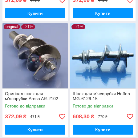
372,09
372,09
₴
₴
471 ₴
471 ₴
Купити
Купити
original
–21%
–21%
Оригінал шнек для
Шнек для м'ясорубки Hoffen
м'ясорубки Aresa AR-2102
MG-6129-15
Готово до відправки
Готово до відправки
372,09
608,30
₴
₴
471 ₴
770 ₴
Купити
Купити