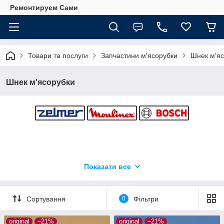
Ремонтируем Сами
Товари та послуги
Запчастини м'ясорубки
Шнек м'я
Шнек м'ясорубки
Показати все
Сортування
0
Фільтри
original
–21%
original
–21%