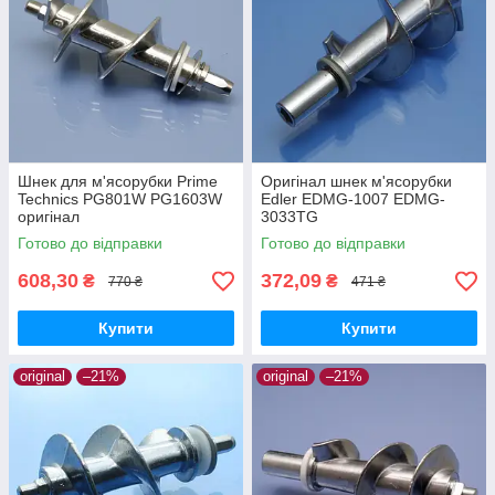
Шнек для м'ясорубки Prime
Оригінал шнек м'ясорубки
Technics PG801W PG1603W
Edler EDMG-1007 EDMG-
оригінал
3033TG
Готово до відправки
Готово до відправки
608,30
372,09
₴
₴
770 ₴
471 ₴
Купити
Купити
original
–21%
original
–21%