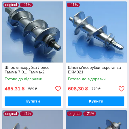
original
–21%
–21%
Шнек м'ясорубки Лепсе
Шнек м'ясорубки Esperanza
Гамма 7.01, Гамма-2
EKM021
Готово до відправки
Готово до відправки
465,31
608,30
₴
₴
589 ₴
770 ₴
Купити
Купити
original
–21%
original
–21%