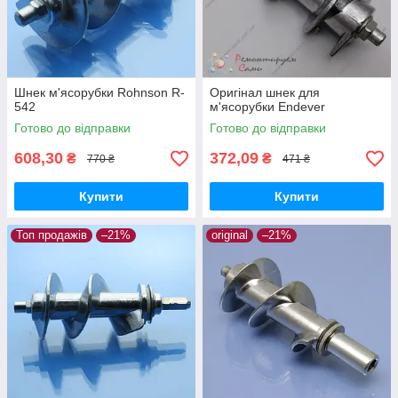
Шнек м'ясорубки Rohnson R-
Оригінал шнек для
542
м'ясорубки Endever
Готово до відправки
Готово до відправки
608,30
372,09
₴
₴
770 ₴
471 ₴
Купити
Купити
Топ продажів
–21%
original
–21%