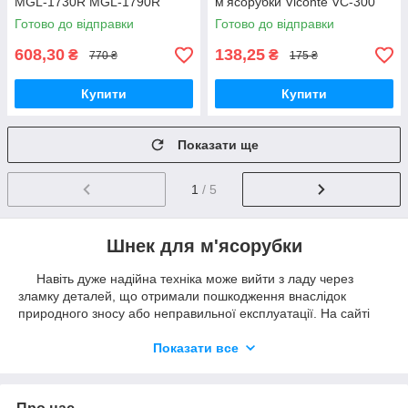
MGL-1730R MGL-1790R
м'ясорубки Viconte VC-300
Готово до відправки
Готово до відправки
608,30
138,25
₴
₴
770 ₴
175 ₴
Купити
Купити
Показати ще
1
/ 5
Шнек для м'ясорубки
Навіть дуже надійна техніка може вийти з ладу через
зламку деталей, що отримали пошкодження внаслідок
природного зносу або неправильної експлуатації. На сайті
remontiruem-sami ви знайдете фірмові шнеки для м'ясорубки,
виготовлені з міцних алюмінієвих сплавів, що витримують
Показати все
підвищені навантаження. Компанія «РС» пропонує купити
шнек на м'ясорубку Zelmer, Moulinex, Bosch, Philips та інших
відомих брендів за найвигіднішими цінами.