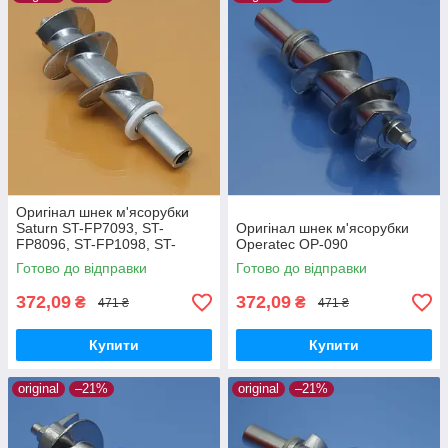
Оригінал шнек м'ясорубки
Saturn ST-FP7093, ST-
Оригінал шнек м'ясорубки
FP8096, ST-FP1098, ST-
Operatec OP-090
FP1094, ST-FP0099, ST-
Готово до відправки
Готово до відправки
FP0094K, ST-FP0085, ST-
FP0096K
372,09
372,09
₴
₴
471 ₴
471 ₴
Купити
Купити
original
–21%
original
–21%