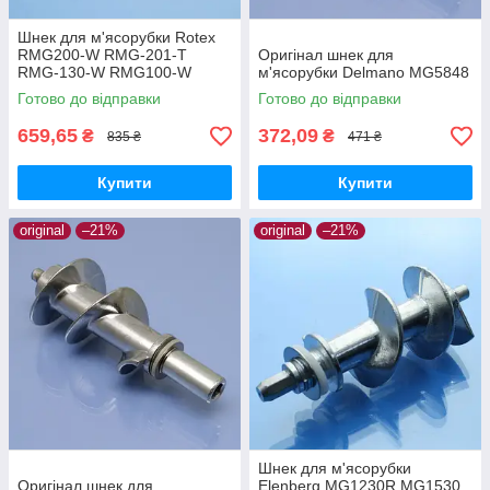
Шнек для м'ясорубки Rotex
RMG200-W RMG-201-T
Оригінал шнек для
RMG-130-W RMG100-W
м'ясорубки Delmano MG5848
RMG190-W старого зразку
Готово до відправки
Готово до відправки
659,65
372,09
₴
₴
835 ₴
471 ₴
Купити
Купити
original
–21%
original
–21%
Шнек для м'ясорубки
Оригінал шнек для
Elenberg MG1230R MG1530