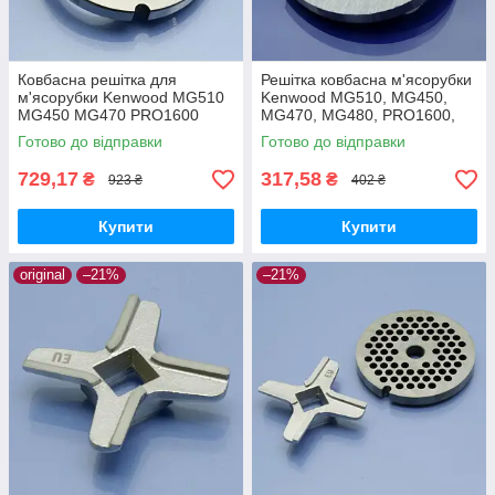
Ковбасна решітка для
Решітка ковбасна м'ясорубки
м'ясорубки Kenwood MG510
Kenwood MG510, MG450,
MG450 MG470 PRO1600
MG470, MG480, PRO1600,
PRO1400 MG480 MG517
PRO1400, MG517, MG516
Готово до відправки
Готово до відправки
MG516 нержавійка
(050381-MG510)
729,17
317,58
₴
₴
923 ₴
402 ₴
Купити
Купити
original
–21%
–21%