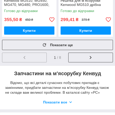
Kenwood MG510, MG450,
Решітка для м'ясорубки
MG470, MG480, PRO1600,
Kenwood MG510 дрібна
PRO1400, MG517, MG516
Готово до відправки
Готово до відправки
оригінал
355,50
299,41
₴
₴
450 ₴
379 ₴
Купити
Купити
Показати ще
1
/ 8
Запчастини на м'ясорубку Кенвуд
Відомо, що всі деталі сучасних побутових приладів є
замінними, придбати запчастини на м'ясорубку Кенвуд також
не складе вам великої проблеми. В каталозі сайту «РС»
представлений широкий асортимент найкращих запчастин
для м'ясорубки Кенвуд. Незалежно від складності поломки
Показати все
вашої техніки, тут ви завжди зможете вибрати і придбати
необхідні запчастини для м'ясорубки Kenwood найвищої