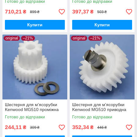
Готово до відправки
Готово до відправки
710,21
397,37
₴
₴
899 ₴
503 ₴
Купити
Купити
original
–21%
original
–21%
Шестерня для м'ясорубки
Шестерня для м'ясорубки
Kenwood MG510 проміжна
Kenwood MG510 приводна
Готово до відправки
Готово до відправки
244,11
352,34
₴
₴
309 ₴
446 ₴