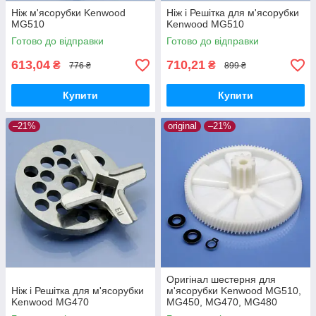
Ніж м'ясорубки Kenwood
Ніж і Решітка для м'ясорубки
MG510
Kenwood MG510
Готово до відправки
Готово до відправки
613,04
710,21
₴
₴
776 ₴
899 ₴
Купити
Купити
–21%
original
–21%
Оригінал шестерня для
Ніж і Решітка для м'ясорубки
м'ясорубки Kenwood MG510,
Kenwood MG470
MG450, MG470, MG480
PRO1600 PRO1400