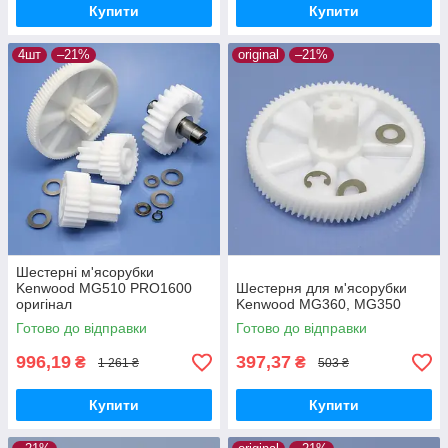
Купити
Купити
4шт
–21%
original
–21%
Шестерні м'ясорубки
Kenwood MG510 PRO1600
Шестерня для м'ясорубки
оригінал
Kenwood MG360, MG350
Готово до відправки
Готово до відправки
996,19
397,37
₴
₴
1 261 ₴
503 ₴
Купити
Купити