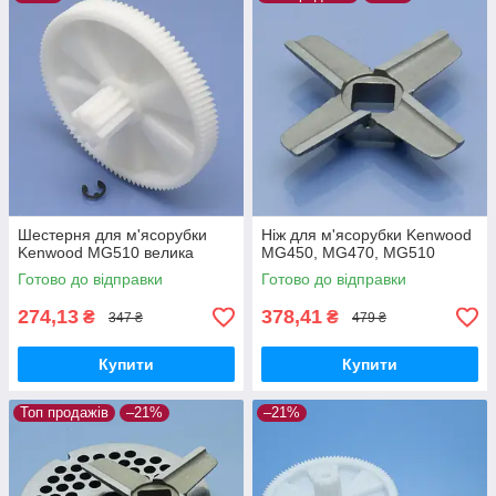
Шестерня для м'ясорубки
Ніж для м'ясорубки Kenwood
Kenwood MG510 велика
MG450, MG470, MG510
Готово до відправки
Готово до відправки
274,13
378,41
₴
₴
347 ₴
479 ₴
Купити
Купити
Топ продажів
–21%
–21%