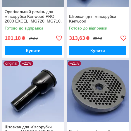
Оригінальний ремінь для
м'ясорубки Kenwood PRO
Штовхач для м'ясорубки
2000 EXCEL, MG720, MG710,
Kenwood
MG700
Готово до відправки
Готово до відправки
191,18
313,63
₴
₴
242 ₴
397 ₴
Купити
Купити
original
–21%
–21%
Штовхач для м'ясорубки