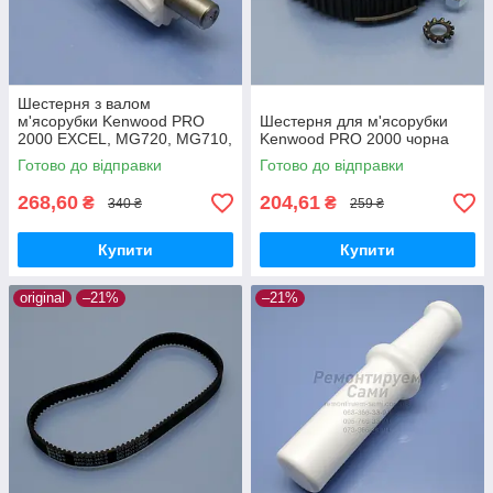
Шестерня з валом
м'ясорубки Kenwood PRO
Шестерня для м'ясорубки
2000 EXCEL, MG720, MG710,
Kenwood PRO 2000 чорна
MG700, MG70
Готово до відправки
Готово до відправки
268,60
204,61
₴
₴
340 ₴
259 ₴
Купити
Купити
original
–21%
–21%