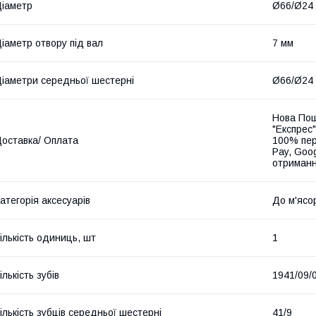
іаметр
Ø66/Ø24
іаметр отвору під вал
7 мм
іаметри середньої шестерні
Ø66/Ø24
Нова Пош
"Експрес"
оставка/ Оплата
100% пер
Pay, Goo
отриманн
атегорія аксесуарів
До м'ясо
ількість одиниць, шт
1
ількість зубів
1941/09/
ількість зубців середньої шестерні
41/9