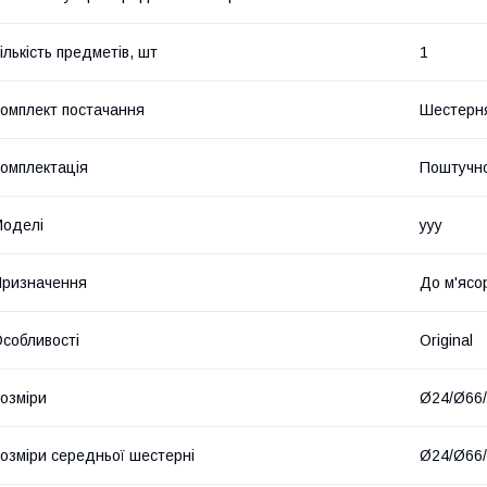
ількість предметів, шт
1
омплект постачання
Шестерня
омплектація
Поштучн
оделі
yyy
ризначення
До м'ясо
собливості
Original
озміри
Ø24/Ø66/
озміри середньої шестерні
Ø24/Ø66/