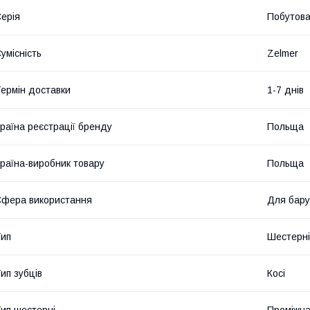
ерія
Побутов
умісність
Zelmer
ермін доставки
1-7 днів
раїна реєстрації бренду
Польща
раїна-виробник товару
Польща
фера використання
Для бару
ип
Шестерні
ип зубців
Косі
ип шестерні
Проміжна