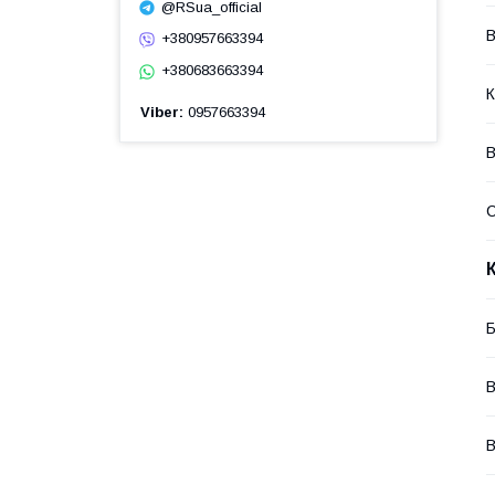
@RSua_official
В
+380957663394
+380683663394
К
Viber
0957663394
В
Б
В
В