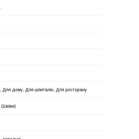
а
, Для дому, Для шпиталю, Для ресторану
 (Шківи)
, середня