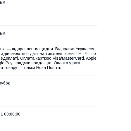
 мм
 мм
та — відправлення щодня. Відправки Укріплеєм
 здійснюються двічі на тиждень: кожні ПН і ЧТ по
едоплаті. Оплата карткою Visa/MasterCard, Apple
gle Pay, завдяки продавцю. Оплата у разі
я товару — тільки Нова Пошта.
рубок
01 00:00:00