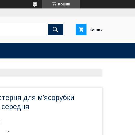
Кошик
Кошик
стерня для м'ясорубки
a середня
₴