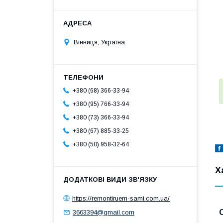
Вінниця, Україна
+380 (68) 366-33-94
+380 (95) 766-33-94
+380 (73) 366-33-94
+380 (67) 885-33-25
+380 (50) 958-32-64
Х
https://remontiruem-sami.com.ua/
3663394@gmail.com