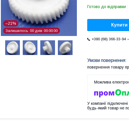
Готово до відправки
–21%
Купити
Залишилось
0
0
днів
0
0
0
0
0
0
+380 (68) 366-33-94
повернення товару п
У компанії підключені
будь-який товар не п