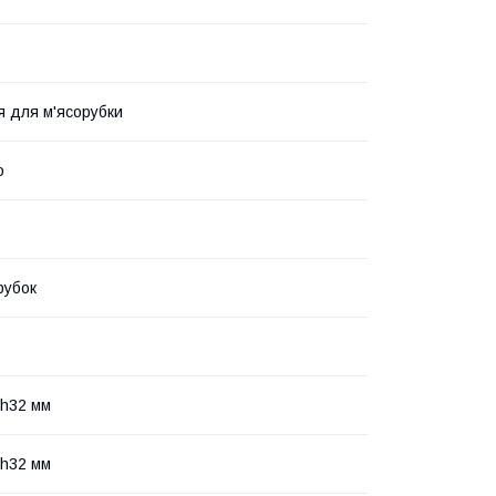
 для м'ясорубки
о
рубок
h32 мм
h32 мм