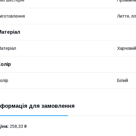
иготовлення
Лиття, п
Матеріал
атеріал
Харчовий
Колір
олір
Білий
нформація для замовлення
іна:
258,33 ₴