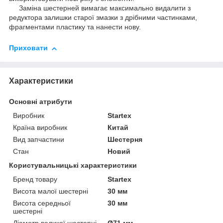
Заміна шестерней вимагає максимально видалити з
редуктора залишки старої змазки з дрібними частинками,
фрагментами пластику та нанести нову.
Приховати
Характеристики
Основні атрибути
Виробник
Startex
Країна виробник
Китай
Вид запчастини
Шестерня
Стан
Новий
Користувальницькі характеристики
Бренд товару
Startex
Висота малої шестерні
30 мм
Висота середньої
30 мм
шестерні
Діаметр великої шестерні
Ø71 мм