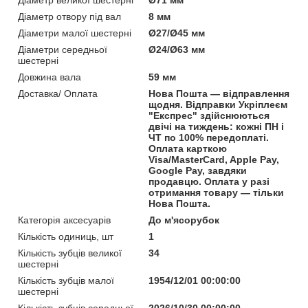
Діаметр отвору під вал
8 мм
Діаметри малої шестерні
Ø27/Ø45 мм
Діаметри середньої
Ø24/Ø63 мм
шестерні
Довжина вала
59 мм
Доставка/ Оплата
Нова Пошта — відправлення
щодня. Відправки Укріплеєм
"Експрес" здійснюються
двічі на тиждень: кожні ПН і
ЧТ по 100% передоплаті.
Оплата карткою
Visa/MasterCard, Apple Pay,
Google Pay, завдяки
продавцю. Оплата у разі
отримання товару — тільки
Нова Пошта.
Категорія аксесуарів
До м'ясорубок
Кількість одиниць, шт
1
Кількість зубців великої
34
шестерні
Кількість зубців малої
1954/12/01 00:00:00
шестерні
Кількість зубців середньої
2026/10/30 00:00:00