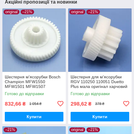
Акційні пропозиції та новинки
original
–21%
original
–21%
Шестерня м'ясорубки Bosch
Шестерня для м'ясорубки
Champion MFW1550
RGV 110250 110051 Duetto
MFW1501 MFW1507
Plus мала оригінал харчовий
MFW1511 MFW1545 SFW1
пластик
Готово до відправки
Готово до відправки
CNFW2 оригінал Ø68 h25
z=16/50
832,66
298,62
₴
₴
1 054 ₴
378 ₴
Купити
Купити
–21%
original
–21%