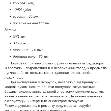
Ø27/Ø45 мм;
12/54 зубів;
висота - 30 мм;
посадка на вал Ø8 мм.
Велика:
Ø71 мм;
34 зубів;
товщина - 14 мм;
довжина валу - 59 мм.
Поширена причина зломки рухомих елементів редуктора
м'ясорубки - потрапляння в м’ясоприємник твердих предметів
під час роботи: осколків кісток, кухонних вилок, ножів,
ложок тощо.
При експлуатації м'ясорубок, незалежно від бренду чи
моделі, рухомі ножі та решітки поступово затуплюються.
Завдяки використанню деталей з гострими ріжучими краями,
навантаження на шестерні знижується. Це значно подовжує
експлуатаційний термін всієї електром'ясорубки.
Рекомендується після ремонту редуктора м'ясорубки
використовувати нові ріжучі елементи.