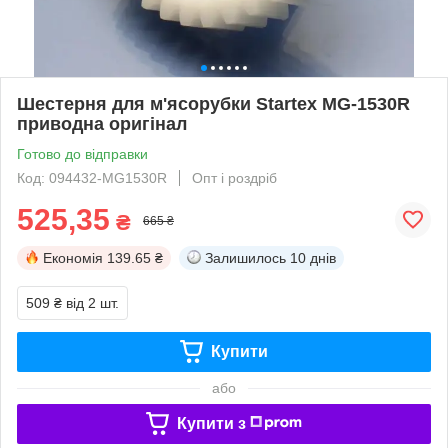
Шестерня для м'ясорубки Startex MG-1530R
приводна оригінал
Готово до відправки
Код: 094432-MG1530R
Опт і роздріб
525,35
₴
665 ₴
Економія
139.65 ₴
Залишилось
10 днів
509 ₴
від 2 шт.
Купити
або
Купити з