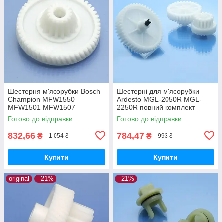
Шестерня м'ясорубки Bosch
Шестерні для м'ясорубки
Champion MFW1550
Ardesto MGL-2050R MGL-
MFW1501 MFW1507
2250R повний комплект
MFW1511 MFW1545 SFW1
оригінал харчовий пластик
Готово до відправки
Готово до відправки
CNFW2 оригінал Ø68 h25
z=16/50
832,66
784,47
₴
₴
1 054 ₴
993 ₴
Купити
Купити
original
–21%
–21%