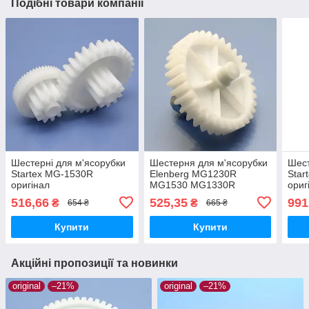
Подібні товари компанії
Шестерні для м'ясорубки
Шестерня для м'ясорубки
Шест
Startex MG-1530R
Elenberg MG1230R
Star
оригінал
MG1530 MG1330R
ориг
приводна оригінал
516,66
525,35
991
₴
₴
654 ₴
665 ₴
Купити
Купити
Акційні пропозиції та новинки
original
–21%
original
–21%