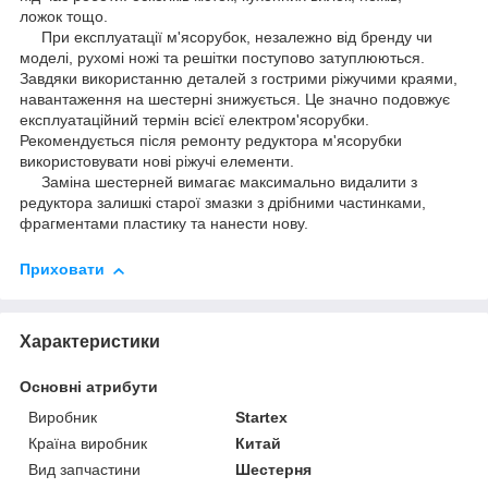
ложок тощо.
При експлуатації м'ясорубок, незалежно від бренду чи
моделі, рухомі ножі та решітки поступово затуплюються.
Завдяки використанню деталей з гострими ріжучими краями,
навантаження на шестерні знижується. Це значно подовжує
експлуатаційний термін всієї електром'ясорубки.
Рекомендується після ремонту редуктора м'ясорубки
використовувати нові ріжучі елементи.
Заміна шестерней вимагає максимально видалити з
редуктора залишкі старої змазки з дрібними частинками,
фрагментами пластику та нанести нову.
Приховати
Характеристики
Основні атрибути
Виробник
Startex
Країна виробник
Китай
Вид запчастини
Шестерня