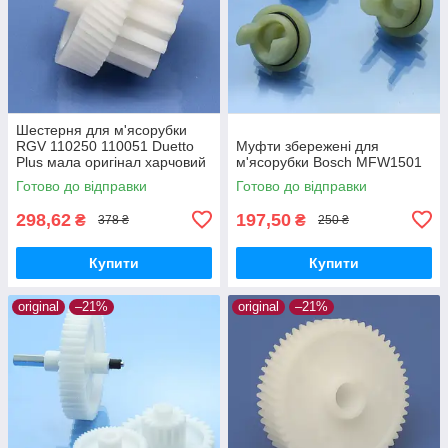
Шестерня для м'ясорубки
RGV 110250 110051 Duetto
Муфти збережені для
Plus мала оригінал харчовий
м'ясорубки Bosch MFW1501
пластик
Готово до відправки
Готово до відправки
298,62
197,50
₴
₴
378 ₴
250 ₴
Купити
Купити
original
–21%
original
–21%