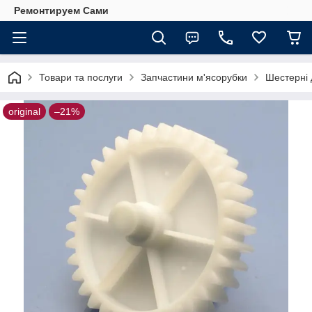
Ремонтируем Сами
Товари та послуги
Запчастини м'ясорубки
Шестерні 
original
–21%