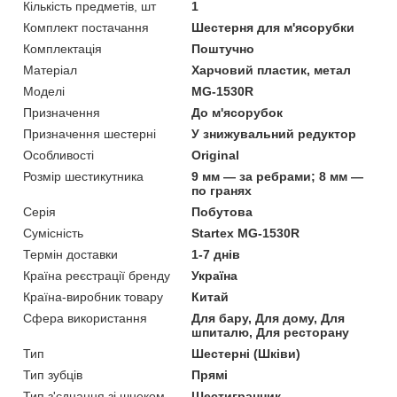
Кількість предметів, шт
1
Комплект постачання
Шестерня для м'ясорубки
Комплектація
Поштучно
Матеріал
Харчовий пластик, метал
Моделі
MG-1530R
Призначення
До м'ясорубок
Призначення шестерні
У знижувальний редуктор
Особливості
Original
Розмір шестикутника
9 мм — за ребрами; 8 мм —
по гранях
Серія
Побутова
Сумісність
Startex MG-1530R
Термін доставки
1-7 днів
Країна реєстрації бренду
Україна
Країна-виробник товару
Китай
Сфера використання
Для бару, Для дому, Для
шпиталю, Для ресторану
Тип
Шестерні (Шківи)
Тип зубців
Прямі
Тип з'єднання зі шнеком
Шестигранник