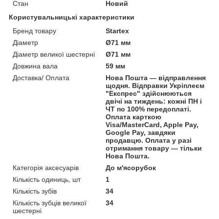
Стан
Новий
Користувальницькі характеристики
Бренд товару
Startex
Діаметр
Ø71 мм
Діаметр великої шестерні
Ø71 мм
Довжина вала
59 мм
Доставка/ Оплата
Нова Пошта — відправлення
щодня. Відправки Укріплеєм
"Експрес" здійснюються
двічі на тиждень: кожні ПН і
ЧТ по 100% передоплаті.
Оплата карткою
Visa/MasterCard, Apple Pay,
Google Pay, завдяки
продавцю. Оплата у разі
отримання товару — тільки
Нова Пошта.
Категорія аксесуарів
До м'ясорубок
Кількість одиниць, шт
1
Кількість зубів
34
Кількість зубців великої
34
шестерні