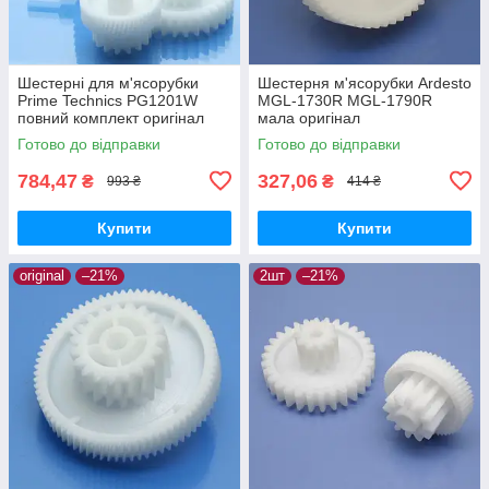
Шестерні для м'ясорубки
Шестерня м'ясорубки Ardesto
Prime Technics PG1201W
MGL-1730R MGL-1790R
повний комплект оригінал
мала оригінал
харчовий пластик
Готово до відправки
Готово до відправки
784,47
327,06
₴
₴
993 ₴
414 ₴
Купити
Купити
original
–21%
2шт
–21%