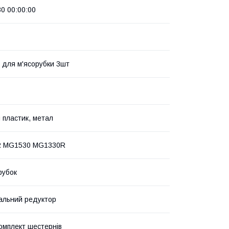
30 00:00:00
 для м'ясорубки 3шт
 пластик, метал
 MG1530 MG1330R
рубок
альний редуктор
омплект шестернів