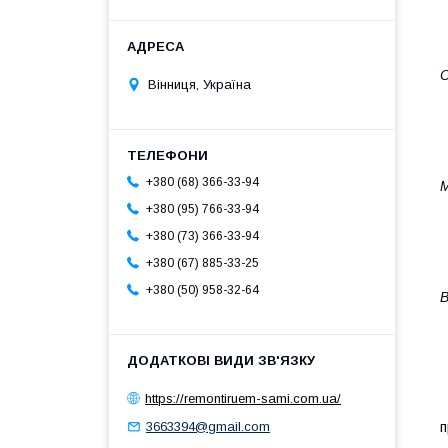
С
Вінниця, Україна
+380 (68) 366-33-94
М
+380 (95) 766-33-94
+380 (73) 366-33-94
+380 (67) 885-33-25
+380 (50) 958-32-64
В
https://remontiruem-sami.com.ua/
П
п
3663394@gmail.com
П