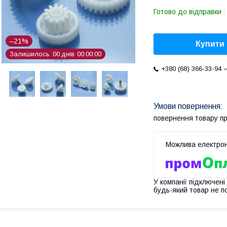
Готово до відправки
–21%
Купити
Залишилось
0
0
днів
0
0
0
0
0
0
+380 (68) 366-33-94
повернення товару п
У компанії підключені
будь-який товар не п