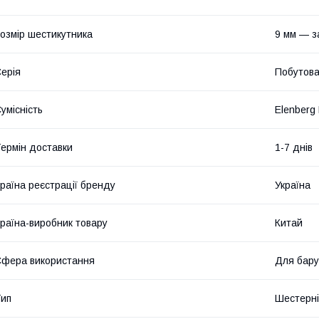
озмір шестикутника
9 мм — з
ерія
Побутов
умісність
Elenber
ермін доставки
1-7 днів
раїна реєстрації бренду
Україна
раїна-виробник товару
Китай
фера використання
Для бару
ип
Шестерні