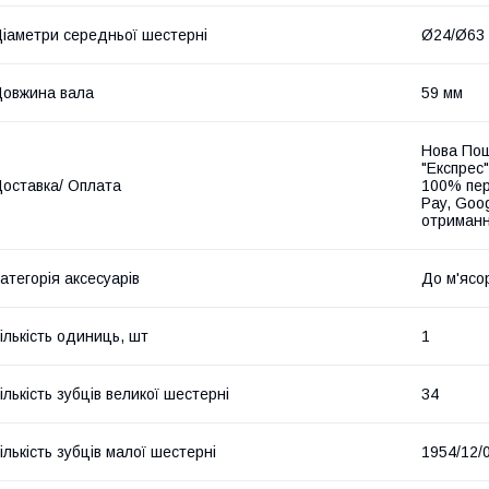
іаметри середньої шестерні
Ø24/Ø63
овжина вала
59 мм
Нова Пош
"Експрес"
оставка/ Оплата
100% пер
Pay, Goo
отриманн
атегорія аксесуарів
До м'ясо
ількість одиниць, шт
1
ількість зубців великої шестерні
34
ількість зубців малої шестерні
1954/12/