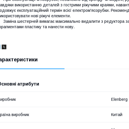
авдяки використанню деталей з гострими ріжучими краями, наван
одовжує експлуатаційний термін всієї електром'ясорубки. Рекомен
икористовувати нові ріжучі елементи.
аміна шестерней вимагає максимально видалити з редуктора зал
рагментами пластику та нанести нову.
арактеристики
Основні атрибути
иробник
Elenberg
раїна виробник
Китай