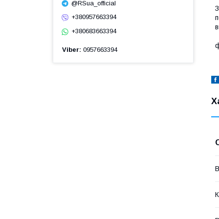
@RSua_official
З
+380957663394
п
в
+380683663394
З
ф
Viber
0957663394
Х
В
К