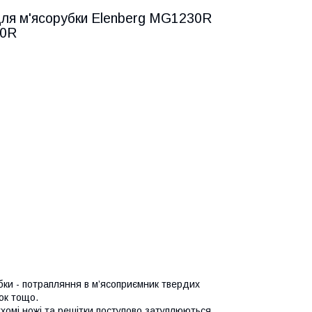
 для м'ясорубки Elenberg MG1230R
0R
и - потрапляння в м’ясоприємник твердих
жок тощо.
хомі ножі та решітки поступово затуплюються.