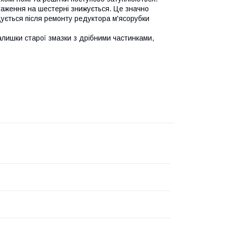
таження на шестерні знижується. Це значно
дується після ремонту редуктора м'ясорубки
ишки старої змазки з дрібними частинками,