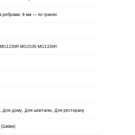
а ребрами; 8 мм — по гранях
а
g MG1230R MG1530 MG1330R
, Для дому, Для шпиталю, Для ресторану
 (Шківи)