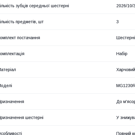
ількість зубців середньої шестерні
2026/10/
ількість предметів, шт
3
омплект постачання
Шестерні
омплектація
Набір
атеріал
Харчовий
оделі
MG1230R
ризначення
До м'ясо
ризначення шестерні
У знижув
собливості
Повний к