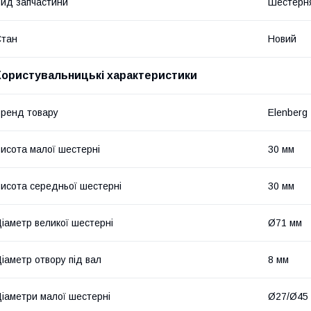
ид запчастини
Шестерн
Стан
Новий
Користувальницькі характеристики
ренд товару
Elenberg
исота малої шестерні
30 мм
исота середньої шестерні
30 мм
іаметр великої шестерні
Ø71 мм
іаметр отвору під вал
8 мм
іаметри малої шестерні
Ø27/Ø45