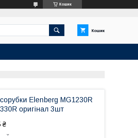
Кошик
Кошик
ясорубки Elenberg MG1230R
30R оригінал 3шт
 ₴