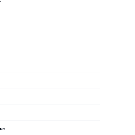
я
 мм