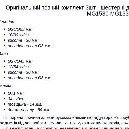
Оригінальний повний комплект 3шт - шестерні
MG1530 MG133
ередня:
Ø24/Ø63 мм;
10/30 зубів;
висота - 30 мм;
посадка на вал Ø8 мм.
ала:
Ø27/Ø45 мм;
12/54 зубів;
висота - 30 мм;
посадка на вал Ø8 мм.
елика:
Ø71 мм;
34 зубів;
товщина - 14 мм;
довжина валу - 59 мм.
оширена причина зломки рухомих елементів редуктора м'ясорубк
редметів під час роботи: осколків кісток, кухонних вилок, ножів, ло
ри експлуатації м'ясорубок, незалежно від бренду чи моделі, ру