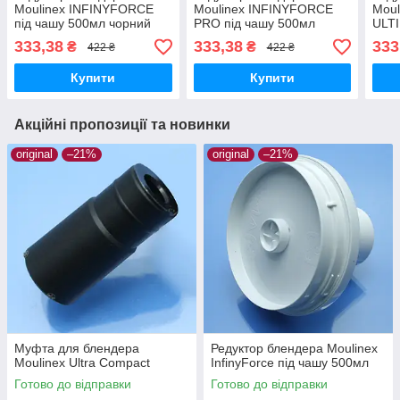
Moulinex INFINYFORCE
Moulinex INFINYFORCE
Mou
під чашу 500мл чорний
PRO під чашу 500мл
ULTI
чорний
чор
333,38
333,38
333
₴
₴
422 ₴
422 ₴
Купити
Купити
Акційні пропозиції та новинки
original
–21%
original
–21%
Муфта для блендера
Редуктор блендера Moulinex
Moulinex Ultra Compact
InfinyForce під чашу 500мл
Готово до відправки
Готово до відправки