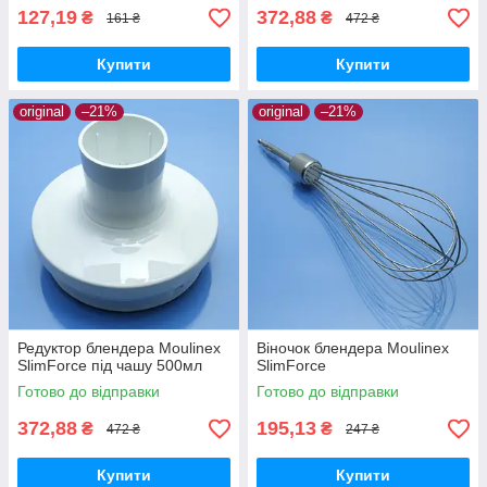
127,19
372,88
₴
₴
161 ₴
472 ₴
Купити
Купити
original
–21%
original
–21%
Редуктор блендера Moulinex
Віночок блендера Moulinex
SlimForce під чашу 500мл
SlimForce
Готово до відправки
Готово до відправки
372,88
195,13
₴
₴
472 ₴
247 ₴
Купити
Купити