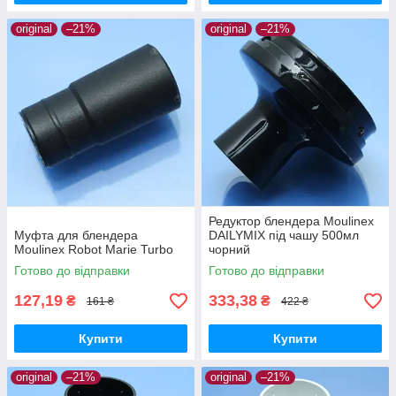
original
–21%
original
–21%
Редуктор блендера Moulinex
Муфта для блендера
DAILYMIX під чашу 500мл
Moulinex Robot Marie Turbo
чорний
Готово до відправки
Готово до відправки
127,19
333,38
₴
₴
161 ₴
422 ₴
Купити
Купити
original
–21%
original
–21%