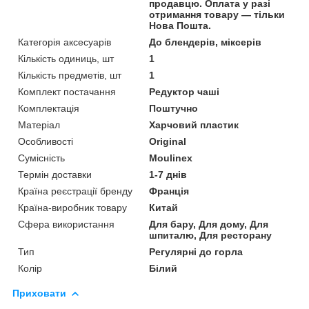
продавцю. Оплата у разі
отримання товару — тільки
Нова Пошта.
Категорія аксесуарів
До блендерів, міксерів
Кількість одиниць, шт
1
Кількість предметів, шт
1
Комплект постачання
Редуктор чаші
Комплектація
Поштучно
Матеріал
Харчовий пластик
Особливості
Original
Сумісність
Moulinex
Термін доставки
1-7 днів
Країна реєстрації бренду
Франція
Країна-виробник товару
Китай
Сфера використання
Для бару, Для дому, Для
шпиталю, Для ресторану
Тип
Регулярні до горла
Колір
Білий
Приховати