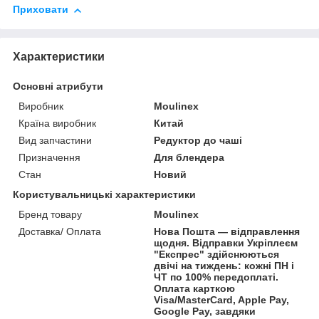
Приховати
Характеристики
Основні атрибути
Виробник
Moulinex
Країна виробник
Китай
Вид запчастини
Редуктор до чаші
Призначення
Для блендера
Стан
Новий
Користувальницькі характеристики
Бренд товару
Moulinex
Доставка/ Оплата
Нова Пошта — відправлення
щодня. Відправки Укріплеєм
"Експрес" здійснюються
двічі на тиждень: кожні ПН і
ЧТ по 100% передоплаті.
Оплата карткою
Visa/MasterCard, Apple Pay,
Google Pay, завдяки