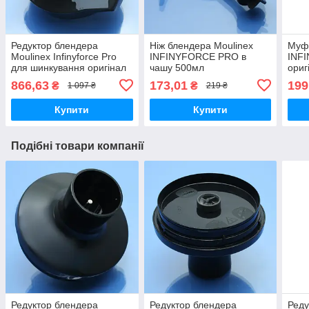
Редуктор блендера
Ніж блендера Moulinex
Муфт
Moulinex Infinyforce Pro
INFINYFORCE PRO в
INF
для шинкування оригінал
чашу 500мл
ориг
темно-сірий
866,63
173,01
199
₴
₴
1 097 ₴
219 ₴
Купити
Купити
Подібні товари компанії
Редуктор блендера
Редуктор блендера
Реду