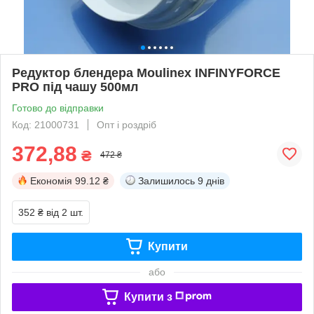
Редуктор блендера Moulinex INFINYFORCE
PRO під чашу 500мл
Готово до відправки
Код: 21000731
Опт і роздріб
372,88
₴
472 ₴
Економія
99.12 ₴
Залишилось
9 днів
352 ₴
від 2 шт.
Купити
або
Купити з