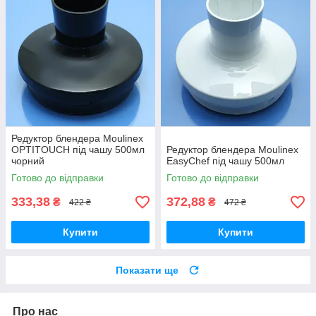
Редуктор блендера Moulinex
OPTITOUCH під чашу 500мл
Редуктор блендера Moulinex
чорний
EasyChef під чашу 500мл
Готово до відправки
Готово до відправки
333,38
372,88
₴
₴
422 ₴
472 ₴
Купити
Купити
Показати ще
Про нас