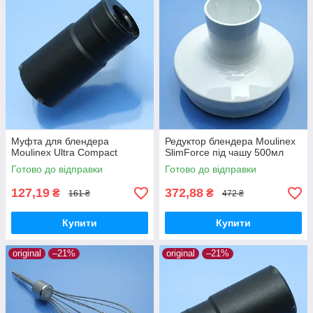
Муфта для блендера
Редуктор блендера Moulinex
Moulinex Ultra Compact
SlimForce під чашу 500мл
Готово до відправки
Готово до відправки
127,19
372,88
₴
₴
161 ₴
472 ₴
Купити
Купити
original
–21%
original
–21%