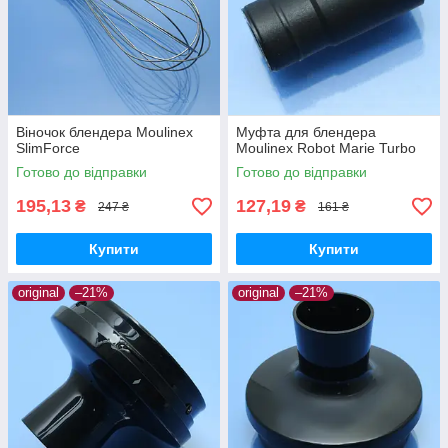
Віночок блендера Moulinex
Муфта для блендера
SlimForce
Moulinex Robot Marie Turbo
Готово до відправки
Готово до відправки
195,13
127,19
₴
₴
247 ₴
161 ₴
Купити
Купити
original
–21%
original
–21%