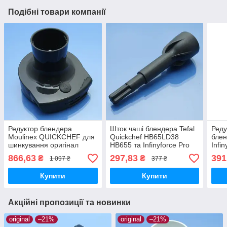
Подібні товари компанії
Редуктор блендера
Шток чаші блендера Tefal
Реду
Moulinex QUICKCHEF для
Quickchef HB65LD38
блен
шинкування оригінал
HB655 та Infinyforce Pro
Infi
темно-сірий
HB95LD38 для
866,63
297,83
391
₴
₴
1 097 ₴
377 ₴
шинкування оригінал
чорний
Купити
Купити
Акційні пропозиції та новинки
original
–21%
original
–21%