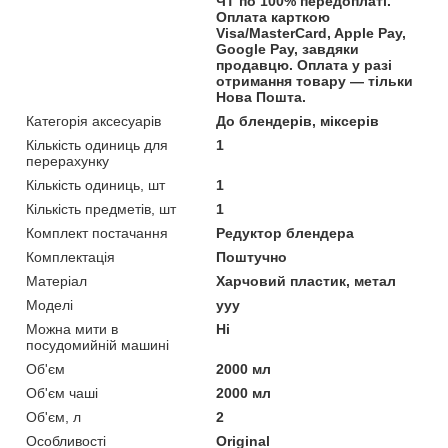
ЧТ по 100% передоплаті.
Оплата карткою
Visa/MasterCard, Apple Pay,
Google Pay, завдяки
продавцю. Оплата у разі
отримання товару — тільки
Нова Пошта.
Категорія аксесуарів
До блендерів, міксерів
Кількість одиниць для
1
перерахунку
Кількість одиниць, шт
1
Кількість предметів, шт
1
Комплект постачання
Редуктор блендера
Комплектація
Поштучно
Матеріал
Харчовий пластик, метал
Моделі
yyy
Можна мити в
Ні
посудомийній машині
Об'єм
2000 мл
Об'єм чаші
2000 мл
Об'єм, л
2
Особливості
Original