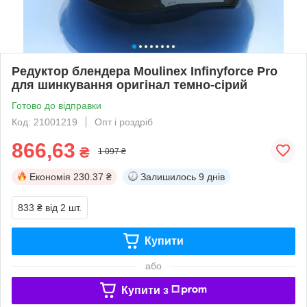
Редуктор блендера Moulinex Infinyforce Pro
для шинкування оригінал темно-сірий
Готово до відправки
Код: 21001219
Опт і роздріб
866,63
₴
1 097 ₴
Економія
230.37 ₴
Залишилось
9 днів
833 ₴
від 2 шт.
Купити
або
Купити з