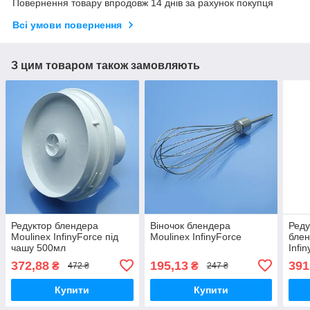
Повернення товару впродовж 14 днів за рахунок покупця
Всі умови повернення
З цим товаром також замовляють
Редуктор блендера
Віночок блендера
Реду
Moulinex InfinyForce під
Moulinex InfinyForce
блен
чашу 500мл
Infi
372,88
195,13
391
₴
₴
472 ₴
247 ₴
Купити
Купити