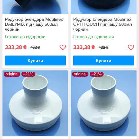
Редуктор блендера Moulinex
Редуктор блендера Moulinex
DAILYMIX під чашу 500мл
OPTITOUCH під чашу 500мл
чорний
чорний
Готово до відправки
Готово до відправки
333,38
333,38
₴
₴
422 ₴
422 ₴
Купити
Купити
original
–21%
original
–21%