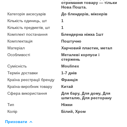
отримання товару — тільки
Нова Пошта.
Категорія аксесуарів
До блендерів, міксерів
Кількість одиниць, шт
1
Кількість предметів, шт
1
Комплект постачання
Блендерна ніжка 1шт
Комплектація
Поштучно
Матеріал
Харчовий пластик, метал
Особливості
Металеві корпуси і
стержень
Сумісність
Moulinex
Термін доставки
1-7 днів
Країна реєстрації бренду
Франція
Країна-виробник товару
Китай
Сфера використання
Для бару, Для дому, Для
шпиталю, Для ресторану
Тип
Ніжки
Колір
Білий, Хром
Приховати