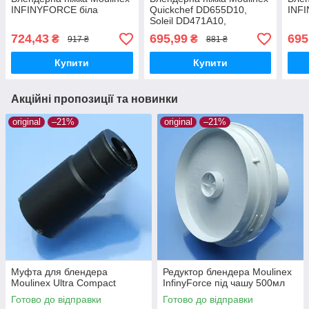
INFINYFORCE біла
Quickchef DD655D10,
INF
Soleil DD471A10,
Infinyforce V2 DD944810,
724,43
695,99
695
₴
₴
917 ₴
881 ₴
DD880 чорна
Купити
Купити
Акційні пропозиції та новинки
original
–21%
original
–21%
Муфта для блендера
Редуктор блендера Moulinex
Moulinex Ultra Compact
InfinyForce під чашу 500мл
Готово до відправки
Готово до відправки