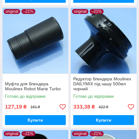
original
–21%
original
–21%
Редуктор блендера Moulinex
Муфта для блендера
DAILYMIX під чашу 500мл
Moulinex Robot Marie Turbo
чорний
Готово до відправки
Готово до відправки
127,19
333,38
₴
₴
161 ₴
422 ₴
Купити
Купити
original
–21%
original
–21%