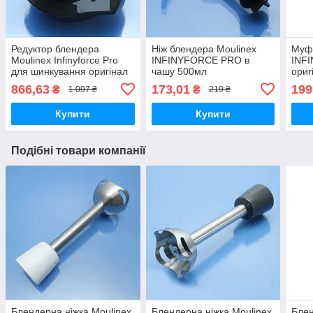
Редуктор блендера
Ніж блендера Moulinex
Муфт
Moulinex Infinyforce Pro
INFINYFORCE PRO в
INF
для шинкування оригінал
чашу 500мл
ориг
темно-сірий
866,63
173,01
199
₴
₴
1 097 ₴
219 ₴
Купити
Купити
Подібні товари компанії
Блендерна ніжка Moulinex
Блендерна ніжка Moulinex
Блен