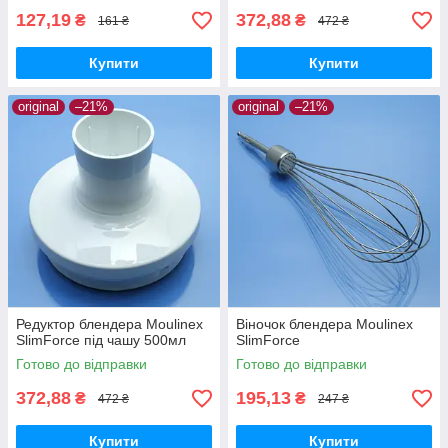
127,19
372,88
₴
₴
161 ₴
472 ₴
Купити
Купити
original
–21%
original
–21%
Редуктор блендера Moulinex
Віночок блендера Moulinex
SlimForce під чашу 500мл
SlimForce
Готово до відправки
Готово до відправки
372,88
195,13
₴
₴
472 ₴
247 ₴
Купити
Купити