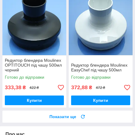
Редуктор блендера Moulinex
OPTITOUCH під чашу 500мл
Редуктор блендера Moulinex
чорний
EasyChef під чашу 500мл
Готово до відправки
Готово до відправки
333,38
372,88
₴
₴
422 ₴
472 ₴
Купити
Купити
Показати ще
Про нас