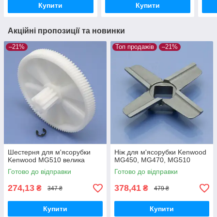
Купити
Купити
Акційні пропозиції та новинки
–21%
Топ продажів
–21%
Шестерня для м'ясорубки
Ніж для м'ясорубки Kenwood
Kenwood MG510 велика
MG450, MG470, MG510
Готово до відправки
Готово до відправки
274,13
378,41
₴
₴
347 ₴
479 ₴
Купити
Купити