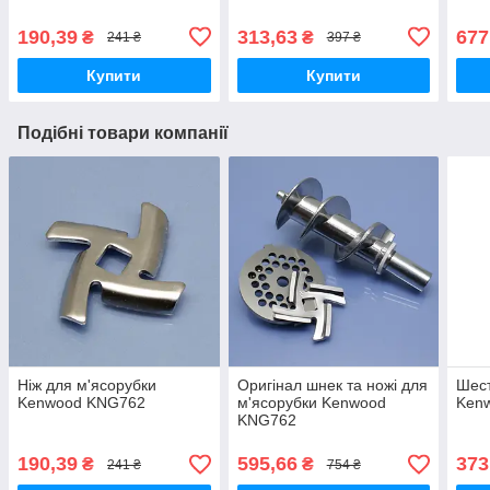
190,39
313,63
677
₴
₴
241 ₴
397 ₴
Купити
Купити
Подібні товари компанії
Ніж для м'ясорубки
Оригінал шнек та ножі для
Шест
Kenwood KNG762
м'ясорубки Kenwood
Ken
KNG762
190,39
595,66
373
₴
₴
241 ₴
754 ₴