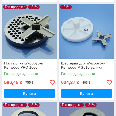
Топ продажів
–21%
–21%
Ніж та сітка м'ясорубки
Шестерня для м'ясорубки
Kenwood PRO 1600
Kenwood MG510 велика
Готово до відправки
Готово до відправки
596,45
634,37
₴
₴
755 ₴
803 ₴
Купити
Купити
Топ продажів
–21%
Топ продажів
–21%