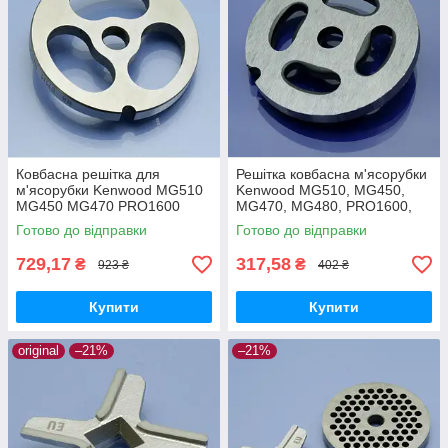
Ковбасна решітка для
Решітка ковбасна м'ясорубки
м'ясорубки Kenwood MG510
Kenwood MG510, MG450,
MG450 MG470 PRO1600
MG470, MG480, PRO1600,
PRO1400 MG480 MG517
PRO1400, MG517, MG516
Готово до відправки
Готово до відправки
MG516 нержавійка
(050381-MG510)
729,17
317,58
₴
₴
923 ₴
402 ₴
Купити
Купити
original
–21%
–21%