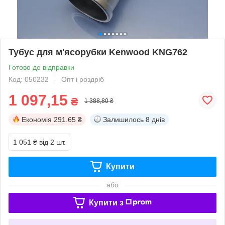
Тубус для м'ясорубки Kenwood KNG762
Готово до відправки
Код: 050232
Опт і роздріб
1 097,15
₴
1 388,80 ₴
Економія
291.65 ₴
Залишилось
8 днів
1 051 ₴
від 2 шт.
Купити
або
Купити з