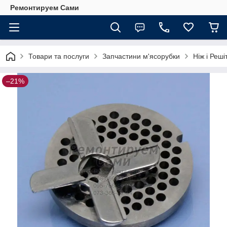
Ремонтируем Сами
Товари та послуги
Запчастини м'ясорубки
Ніж і Реш
–21%