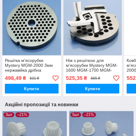
Решітка м'ясорубки
Ніж з решіткою для
Ковб
Mystery MGM-2000 3мм
м'ясорубки Mystery MGM-
м'яс
нержавійка дрібна
1600 MGM-1700 MGM-
200
паштетна
1800 MGM-2500 MGM-
498,49
525,35
552
₴
₴
631 ₴
665 ₴
1450 MGM-1550 MGM-
1650 5мм нержавійка
Купити
Купити
Акційні пропозиції та новинки
3шт
–21%
5шт
–21%