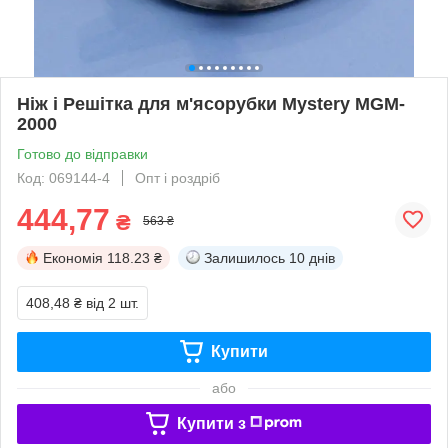
Ніж і Решітка для м'ясорубки Mystery MGM-
2000
Готово до відправки
Код: 069144-4
Опт і роздріб
444,77
₴
563 ₴
Економія
118.23 ₴
Залишилось
10 днів
408,48 ₴
від 2 шт.
Купити
або
Купити з