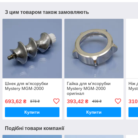
З цим товаром також замовляють
Шнек для м'ясорубки
Гайка для м'ясорубки
Ніж 
Mystery MGM-2000
Mystery MGM-2000
Mys
оригінал
693,62
393,42
310
₴
₴
878 ₴
498 ₴
Купити
Купити
Подібні товари компанії