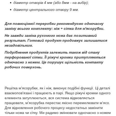
діаметр отворів 4 мм (або 8мм - на вибір);
діаметр центрального отвору 9 мм.
Для повноцінної переробки рекомендуємо одночасну
заміну всього комплекту: ніж + сітка для м'ясорубки.
Не завжди заміна рухомого ножа дає позитивний
результат. Готовий продукт продовжує залишатися
незадовільним.
Подрібнення продуктів залежить також від стану
перфорованої сітки. Її ріжучі кромки притупляються
одночасно з ножем. Це порушує щільність контакту
робочих поверхонь.
Решітка м'ясорубки, як і ніж, виконує подібні функції. Ці деталі
взаємопов'язані і працюють в парі. Якщо ріжучі кромки одного
елемента затуплюються, вся система відмовляється
працювати, м'ясорубка перестає якісно перемелювати м'ясо.
Для відновлення робочого процесу недостатньо замінити
тільки ножа чи сітку. Ми радимо змінювати одночасно з ножем