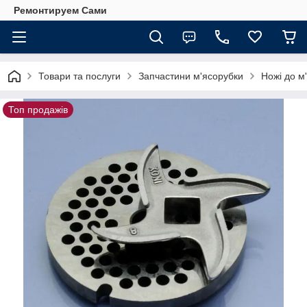
Ремонтируем Сами
Товари та послуги
Запчастини м'ясорубки
Ножі до м
Топ продажів