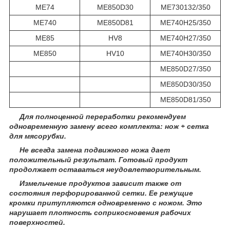
ME74
ME850D30
ME730132/350
ME740
ME850D81
ME740H25/350
ME85
HV8
ME740H27/350
ME850
HV10
ME740H30/350
ME850D27/350
ME850D30/350
ME850D81/350
Для полноценной переработки рекомендуем
одновременную замену всего комплекта: нож + сетка
для мясорубки.
Не всегда замена подвижного ножа дает
положительный результат. Готовый продукт
продолжает оставаться неудовлетворительным.
Измельчение продуктов зависит также от
состояния перфорированной сетки. Ее режущие
кромки притупляются одновременно с ножом. Это
нарушает плотность соприкосновения рабочих
поверхностей.