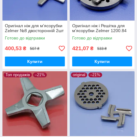
Оригінал ніж для м'ясорубки
Оригінал ніж і Решітка для
Zelmer №8 двосторонній 2шт
м'ясорубки Zelmer 1200.84
Готово до відправки
Готово до відправки
400,53
421,07
₴
₴
507 ₴
533 ₴
Купити
Купити
Топ продажів
–21%
original
–21%