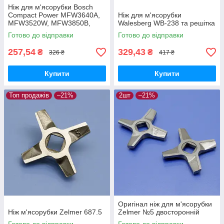
Ніж для м'ясорубки Bosch
Compact Power MFW3640A,
Ніж для м'ясорубки
MFW3520W, MFW3850B,
Walesberg WB-238 та решітка
MFW3600W, MFW3502,
Готово до відправки
Готово до відправки
MFW3540W, MFW3630A,
MFW3612A
257,54
329,43
₴
₴
326 ₴
417 ₴
Купити
Купити
Топ продажів
–21%
2шт
–21%
Оригінал ніж для м'ясорубки
Ніж м'ясорубки Zelmer 687.5
Zelmer №5 двосторонній