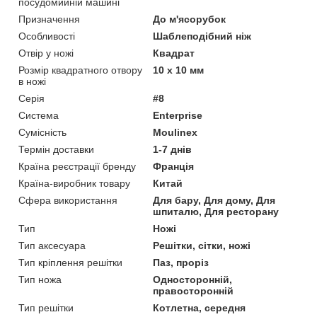
посудомийній машині
Призначення
До м'ясорубок
Особливості
Шаблеподібний ніж
Отвір у ножі
Квадрат
Розмір квадратного отвору
10 x 10 мм
в ножі
Серія
#8
Система
Enterprise
Сумісність
Moulinex
Термін доставки
1-7 днів
Країна реєстрації бренду
Франція
Країна-виробник товару
Китай
Сфера використання
Для бару, Для дому, Для
шпиталю, Для ресторану
Тип
Ножі
Тип аксесуара
Решітки, сітки, ножі
Тип кріплення решітки
Паз, проріз
Тип ножа
Односторонній,
правосторонній
Тип решітки
Котлетна, середня