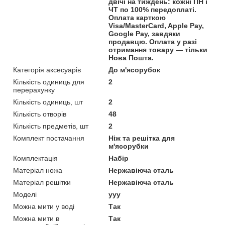
двічі на тиждень: кожні ПН і
ЧТ по 100% передоплаті.
Оплата карткою
Visa/MasterCard, Apple Pay,
Google Pay, завдяки
продавцю. Оплата у разі
отримання товару — тільки
Нова Пошта.
Категорія аксесуарів
До м'ясорубок
Кількість одиниць для
2
перерахунку
Кількість одиниць, шт
2
Кількість отворів
48
Кількість предметів, шт
2
Комплект постачання
Ніж та решітка для
м'ясорубки
Комплектація
Набір
Матеріал ножа
Нержавіюча сталь
Матеріал решітки
Нержавіюча сталь
Моделі
yyy
Можна мити у воді
Так
Можна мити в
Так