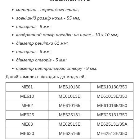
матеріал - нержавіюча сталь;
зовнішній розмір ножа - 55 мм;
товщина - 9 мм;
квадратний отвір посадки на шнек - 10 x 10 мм;
діаметр решітки 61 мм;
товщина - 6 мм;
діаметр отворів - 5 мм;
діаметр центрального отвору - 9 мм.
Даний комплект підходить до моделей:
ME61
ME610130
ME610130/350
ME610
ME61013E
ME61013E/350
ME62
ME610165
ME610165/350
ME625
ME625131
ME625131/350
ME63
ME62513E
ME625131/35A
ME630
ME625166
ME62513E/350