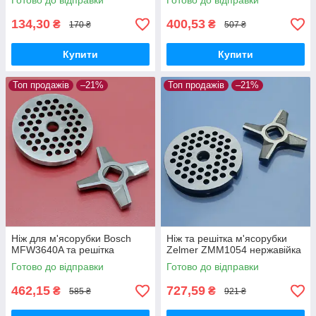
Готово до відправки
Готово до відправки
134,30
400,53
₴
₴
170 ₴
507 ₴
Купити
Купити
Топ продажів
–21%
Топ продажів
–21%
Ніж для м'ясорубки Bosch
Ніж та решітка м'ясорубки
MFW3640A та решітка
Zelmer ZMM1054 нержавійка
Готово до відправки
Готово до відправки
462,15
727,59
₴
₴
585 ₴
921 ₴