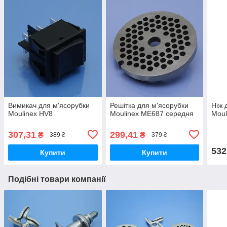
Вимикач для м'ясорубки
Решітка для м'ясорубки
Ніж 
Moulinex HV8
Moulinex ME687 середня
Moul
307,31
299,41
₴
₴
389 ₴
379 ₴
532
Купити
Купити
Подібні товари компанії