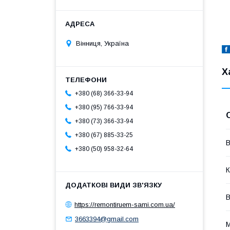
Вінниця, Україна
Х
+380 (68) 366-33-94
+380 (95) 766-33-94
+380 (73) 366-33-94
+380 (67) 885-33-25
В
+380 (50) 958-32-64
К
В
https://remontiruem-sami.com.ua/
3663394@gmail.com
М