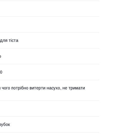
для тіста
о
0
я чого потрібно витерти насухо, не тримати
рубок