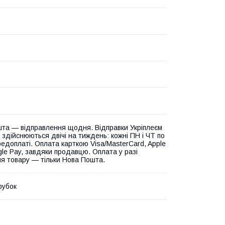
та — відправлення щодня. Відправки Укріплеєм
 здійснюються двічі на тиждень: кожні ПН і ЧТ по
едоплаті. Оплата карткою Visa/MasterCard, Apple
gle Pay, завдяки продавцю. Оплата у разі
я товару — тільки Нова Пошта.
рубок