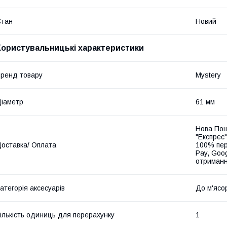
Стан
Новий
Користувальницькі характеристики
ренд товару
Mystery
іаметр
61 мм
Нова Пош
"Експрес"
оставка/ Оплата
100% пер
Pay, Goo
отриманн
атегорія аксесуарів
До м'ясо
ількість одиниць для перерахунку
1