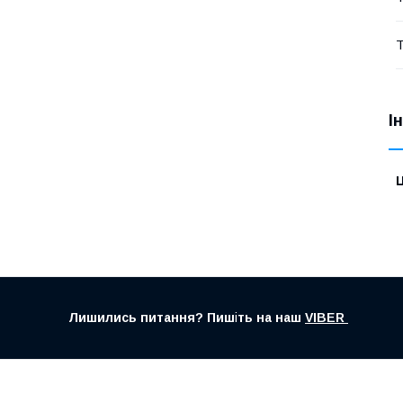
Т
І
Ц
Лишились питання? Пиш
і
ть на наш
VIBER