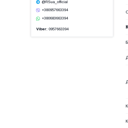
@RSua_official
+380957663394
+380683663394
Viber
0957663394
Б
Д
Д
К
К