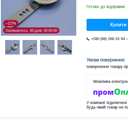
Готово до відправки
–21%
Купити
Залишилось
0
0
днів
0
0
0
0
0
0
+380 (68) 366-33-94
повернення товару п
У компанії підключені
будь-який товар не п