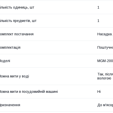
ількість одиниць, шт
1
ількість предметів, шт
1
омплект постачання
Насадка 
омплектація
Поштучн
оделі
MGM-200
Так, післ
ожна мити у воді
вологою
ожна мити в посудомийній машині
Ні
ризначення
До м'ясо