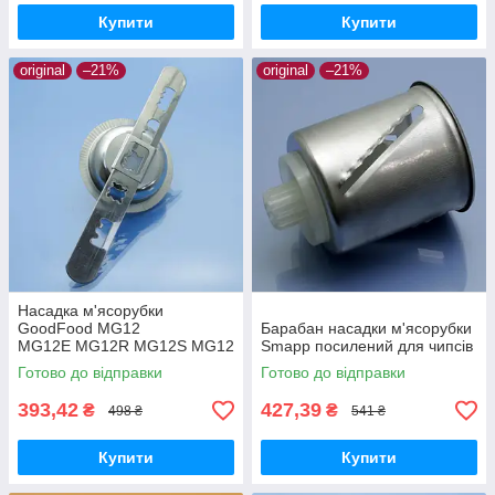
Купити
Купити
original
–21%
original
–21%
Насадка м'ясорубки
GoodFood MG12
Барабан насадки м'ясорубки
MG12E MG12R MG12S MG12
Smapp посилений для чипсів
SS MG12HSS MG12P для
Готово до відправки
Готово до відправки
тіста печива
393,42
427,39
₴
₴
498 ₴
541 ₴
Купити
Купити