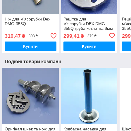
Ніж для м'ясорубки Dex
Решітка для
Реші
DMG-355Q
м'ясорубки DEX DMG
м'я
355Q груба котлетна 8мм
355Q
3мм
310,47
299,41
299
₴
₴
393 ₴
379 ₴
Купити
Купити
Подібні товари компанії
Оригінал шнек та ножі для
Ковбасна насадка для
Шест