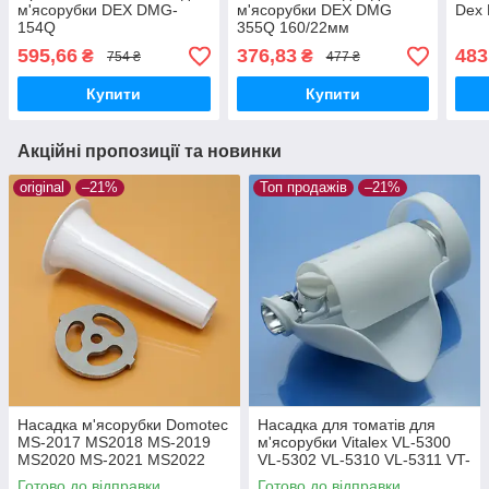
м'ясорубки DEX DMG-
м'ясорубки DEX DMG
Dex
154Q
355Q 160/22мм
595,66
376,83
483
₴
₴
754 ₴
477 ₴
Купити
Купити
Акційні пропозиції та новинки
original
–21%
Топ продажів
–21%
Насадка м'ясорубки Domotec
Насадка для томатів для
MS-2017 MS2018 MS-2019
м'ясорубки Vitalex VL-5300
MS2020 MS-2021 MS2022
VL-5302 VL-5310 VL-5311 VT-
MS-2023 MS2024 DT1054MG
5300
Готово до відправки
Готово до відправки