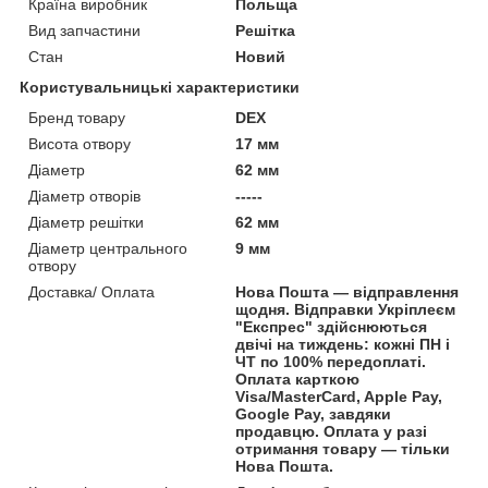
Країна виробник
Польща
Вид запчастини
Решітка
Стан
Новий
Користувальницькі характеристики
Бренд товару
DEX
Висота отвору
17 мм
Діаметр
62 мм
Діаметр отворів
-----
Діаметр решітки
62 мм
Діаметр центрального
9 мм
отвору
Доставка/ Оплата
Нова Пошта — відправлення
щодня. Відправки Укріплеєм
"Експрес" здійснюються
двічі на тиждень: кожні ПН і
ЧТ по 100% передоплаті.
Оплата карткою
Visa/MasterCard, Apple Pay,
Google Pay, завдяки
продавцю. Оплата у разі
отримання товару — тільки
Нова Пошта.