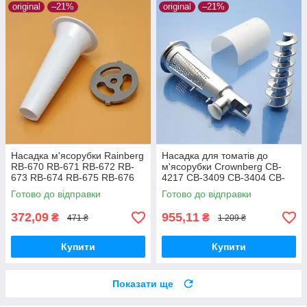
original
–21%
original
–21%
Насадка м'ясорубки Rainberg
Насадка для томатів до
RB-670 RB-671 RB-672 RB-
м'ясорубки Crownberg CB-
673 RB-674 RB-675 RB-676
4217 CB-3409 CB-3404 CB-
RB-6303 RB-6304 RB-6305
3074 CB-4211 CB-4212 CB-
Готово до відправки
Готово до відправки
для ковбаси
4214 CB4215 CB-4216 CB-
1054 CB-4213
372,09
955,11
₴
₴
471 ₴
1 209 ₴
Купити
Купити
Показати ще