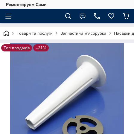
Ремонтируем Сами
Товари та послуги
Запчастини м'ясорубки
Насадки д
Топ продажів
–21%