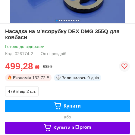
Насадка на м'ясорубку DEX DMG 355Q для
ковбаси
Готово до відправки
Код: 026174-2
Опт і роздріб
499,28
₴
632 ₴
Економія
132.72 ₴
Залишилось
9 днів
479 ₴
від 2 шт.
Купити
або
Купити з