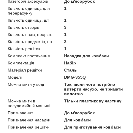
Категорія аксесуарів
До м'ясорубок
Кількість одиниць для
1
перерахунку
Кількість одиниць, шт
1
Кількість отворів
3
Кількість пазів, прорізів
1
Кількість предметів, шт
2
Кількість решіток
1
Комплект постачання
Насадка для ковбаси
Комплектація
Набір
Матеріал решітки
Сталь
Моделі
DMG-355Q
Можна мити у воді
Так, після чого потрібно
витерти насухо, не тримати
вологою
Можна мити в
Тільки пластикову частину
посудомийній машині
Призначення
До м'ясорубок
Призначення насадки
Для ковбаси
Призначення решітки
Для приготування ковбаси