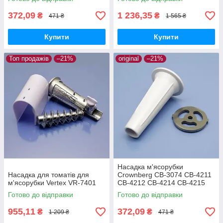
DT1009 SM-2050 SM-2051
для ковбаси
372,09
1 236,35
₴
₴
471 ₴
1 565 ₴
Купити
Купити
Топ продажів
–21%
original
–21%
Насадка м'ясорубки
Насадка для томатів для
Crownberg CB-3074 CB-4211
м'ясорубки Vertex VR-7401
CB-4212 CB-4214 CB-4215
CB-4216 CB-1054 CB-3409
Готово до відправки
Готово до відправки
CB-3404 CB-4213 CB-4217
для ковбаси
955,11
372,09
₴
₴
1 209 ₴
471 ₴