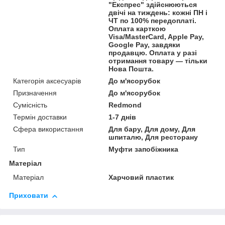
"Експрес" здійснюються
двічі на тиждень: кожні ПН і
ЧТ по 100% передоплаті.
Оплата карткою
Visa/MasterCard, Apple Pay,
Google Pay, завдяки
продавцю. Оплата у разі
отримання товару — тільки
Нова Пошта.
Категорія аксесуарів
До м'ясорубок
Призначення
До м'ясорубок
Сумісність
Redmond
Термін доставки
1-7 днів
Сфера використання
Для бару, Для дому, Для
шпиталю, Для ресторану
Тип
Муфти запобіжника
Матеріал
Матеріал
Харчовий пластик
Приховати