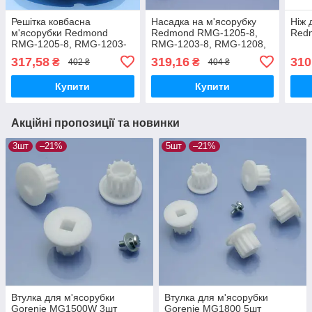
Решітка ковбасна
Насадка на м'ясорубку
Ніж 
м'ясорубки Redmond
Redmond RMG-1205-8,
Red
RMG-1205-8, RMG-1203-
RMG-1203-8, RMG-1208,
8, RMG-1208 два отвори,
RMG-CB1210, RMG-1204
317,58
319,16
310
₴
₴
402 ₴
404 ₴
Ø61мм, товщина 5мм,
для печива
центр 9мм (082829-
Купити
Купити
RMG1203)
Акційні пропозиції та новинки
3шт
–21%
5шт
–21%
Втулка для м'ясорубки
Втулка для м'ясорубки
Gorenje MG1500W 3шт
Gorenje MG1800 5шт