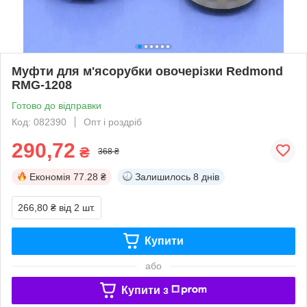
Муфти для м'ясорубки овочерізки Redmond
RMG-1208
Готово до відправки
Код: 082390
Опт і роздріб
290,72
₴
368 ₴
Економія
77.28 ₴
Залишилось
8 днів
266,80 ₴
від 2 шт.
Купити
або
Купити з