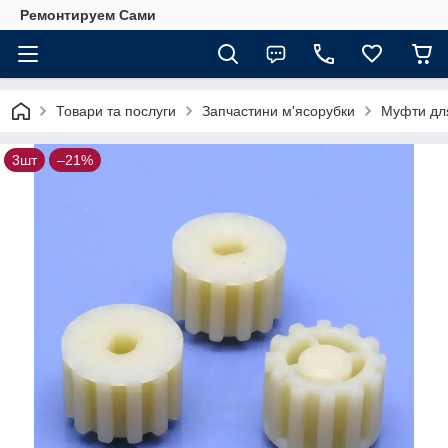
Ремонтируем Сами
Товари та послуги
Запчастини м'ясорубки
Муфти дл
3шт
–21%