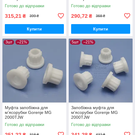
Готово до відправки
Готово до відправки
315,21
290,72
₴
₴
399 ₴
368 ₴
Купити
Купити
3шт
–21%
5шт
–21%
Муфта запобіжна для
Запобіжна муфта для
м'ясорубки Gorenje MG
м'ясорубки Gorenje MG
2000TJW
2000TJW
Готово до відправки
Готово до відправки
251,22
341,28
₴
₴
318 ₴
432 ₴