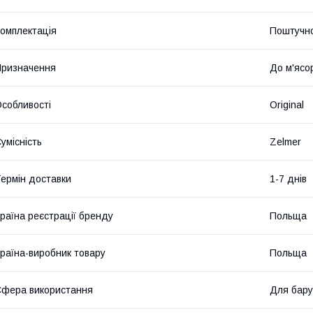
омплектація
Поштучн
ризначення
До м'ясо
собливості
Original
умісність
Zelmer
ермін доставки
1-7 днів
раїна реєстрації бренду
Польща
раїна-виробник товару
Польща
фера використання
Для бару