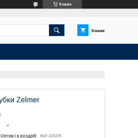
Кошик
Кошик
убки Zelmer
₴
Оптом і в роздріб
Код:
114376