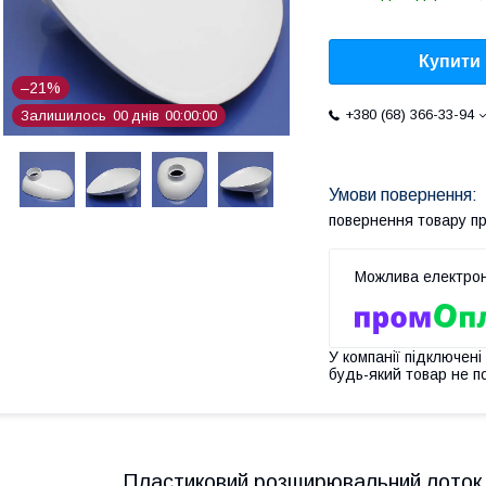
Купити
–21%
+380 (68) 366-33-94
Залишилось
0
0
днів
0
0
0
0
0
0
повернення товару п
У компанії підключені
будь-який товар не п
Пластиковий розширювальний лоток 