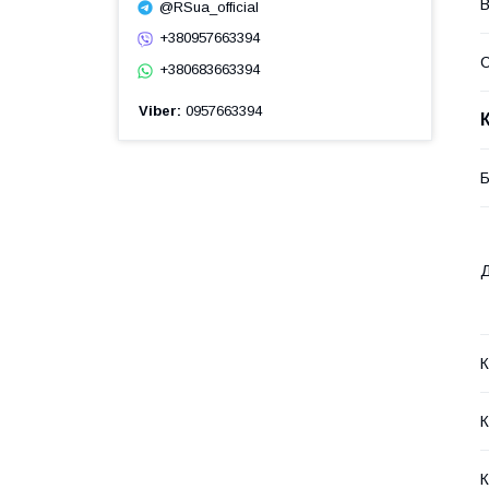
В
@RSua_official
+380957663394
+380683663394
Viber
0957663394
Б
Д
К
К
К