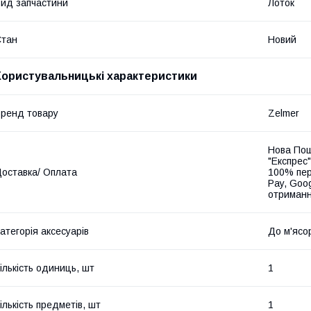
ид запчастини
Лоток
Стан
Новий
Користувальницькі характеристики
ренд товару
Zelmer
Нова Пош
"Експрес"
оставка/ Оплата
100% пер
Pay, Goo
отриманн
атегорія аксесуарів
До м'ясо
ількість одиниць, шт
1
ількість предметів, шт
1