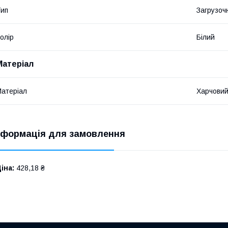
ип
Загрузоч
олір
Білий
Матеріал
атеріал
Харчовий
нформація для замовлення
іна:
428,18 ₴