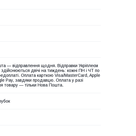
та — відправлення щодня. Відправки Укріплеєм
 здійснюються двічі на тиждень: кожні ПН і ЧТ по
едоплаті. Оплата карткою Visa/MasterCard, Apple
gle Pay, завдяки продавцю. Оплата у разі
я товару — тільки Нова Пошта.
рубок