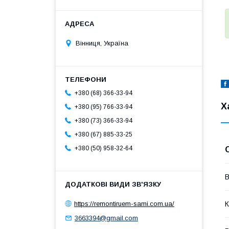
Вінниця, Україна
+380 (68) 366-33-94
Х
+380 (95) 766-33-94
+380 (73) 366-33-94
+380 (67) 885-33-25
+380 (50) 958-32-64
В
https://remontiruem-sami.com.ua/
К
3663394@gmail.com