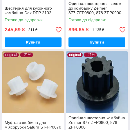
Оригінал шестерня з валом
Шестерня для кухонного
до комбайну Zelmer
комбайна Dex DFP 2102
877 ZFP0800, 878 ZFP0900
Готово до відправки
Готово до відправки
245,69
896,65
₴
₴
311 ₴
1 135 ₴
Купити
Купити
original
–21%
original
–21%
Оригінал шестерня комбайна
Муфта запобіжна для
Zelmer 877 ZFP0800, 878
м'ясорубки Saturn ST-FP0070
ZFP0900