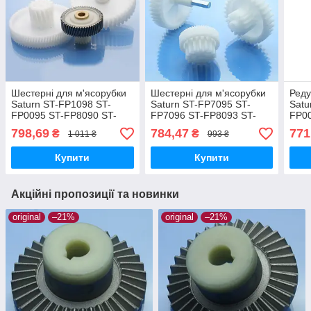
Шестерні для м'ясорубки
Шестерні для м'ясорубки
Реду
Saturn ST-FP1098 ST-
Saturn ST-FP7095 ST-
Satu
FP0095 ST-FP8090 ST-
FP7096 ST-FP8093 ST-
FP00
FP8092 повний комплект
FP7092 повний комплект
FP7
798,69
784,47
771
₴
₴
1 011 ₴
993 ₴
3шт
оригінал харчовий пластик
Купити
Купити
Акційні пропозиції та новинки
original
–21%
original
–21%