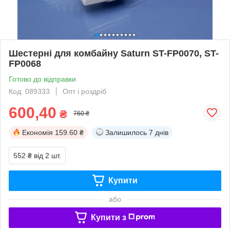
Шестерні для комбайну Saturn ST-FP0070, ST-
FP0068
Готово до відправки
Код: 089333
Опт і роздріб
600,40
₴
760 ₴
Економія
159.60 ₴
Залишилось
7 днів
552 ₴
від 2 шт.
Купити
або
Купити з