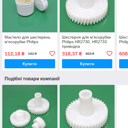
Мастило для шестерень
Шестерня для м'ясорубки
Шест
м'ясорубки Philips
Philips HR2730, HR2733
Phil
приводна
112,18
318,37
608
₴
₴
142 ₴
403 ₴
Купити
Купити
Подібні товари компанії