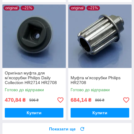
original
–21%
original
–21%
Оригінал муфта для
м'ясорубки Philips Daily
Муфта м'ясорубки Philips
Collection HR2714 HR2708
HR2708
HR2710 HR2711 HR2713
Готово до відправки
Готово до відправки
HR2723 HR2709 HR2712
HR2721 HR2722
470,84
684,14
₴
₴
596 ₴
866 ₴
Купити
Купити
Показати ще