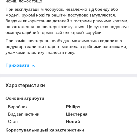
ножів, ложок тощо
При експлуатації м'ясорубок, незалежно від бренду або
моделі, рухомі ножі та решітки поступово затупляются.
Завдяки використанню деталей з гострими ріжучими краями,
навантаження на шестерні знижуються. Це суттєво подовжує
експлуатаційний термін всій електром'ясорубки.
При заміні шестерень необхідно максимально видалити з
редуктора залишки старого мастила з дрібними частинками,
уламками пластику і нанести нову.
Приховати
Характеристики
Основні атрибути
Виробник
Philips
Вид запчастини
Шестерня
Стан
Новий
Користувальницькі характеристики