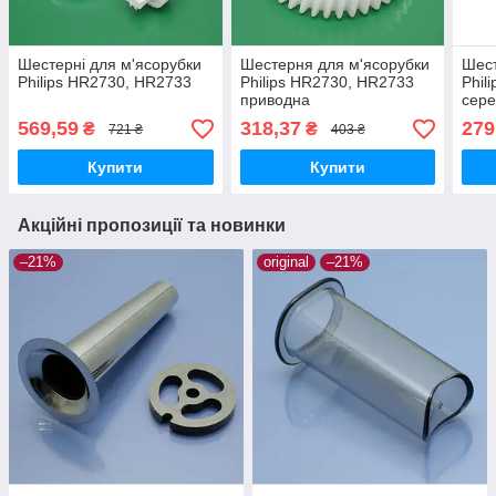
Шестерні для м'ясорубки
Шестерня для м'ясорубки
Шест
Philips HR2730, HR2733
Philips HR2730, HR2733
Phil
приводна
сер
569,59
318,37
279
₴
₴
721 ₴
403 ₴
Купити
Купити
Акційні пропозиції та новинки
–21%
original
–21%