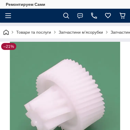
Ремонтируем Сами
Товари та послуги
Запчастини м'ясорубки
Запчастин
–21%