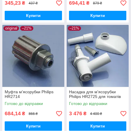
345,23
694,41
₴
₴
437 ₴
879 ₴
Купити
Купити
original
–21%
–21%
Муфта м'ясорубки Philips
Насадка для м'ясорубки
HR2714
Philips HR2725 для томатів
Готово до відправки
Готово до відправки
684,14
3 476
₴
₴
866 ₴
4 400 ₴
Купити
Купити