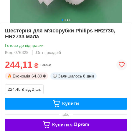
Шестерня для м'ясорубки Philips HR2730,
HR2733 мала
Готово до відправки
Код: 076329
Опт і роздріб
244,11
₴
309 ₴
Економія
64.89 ₴
Залишилось
8 днів
224,48 ₴
від 2 шт.
Купити
або
Купити з