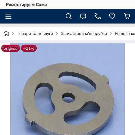
Ремонтируем Сами
Товари та послуги
Запчастини м'ясорубки
Решітка к
original
–21%