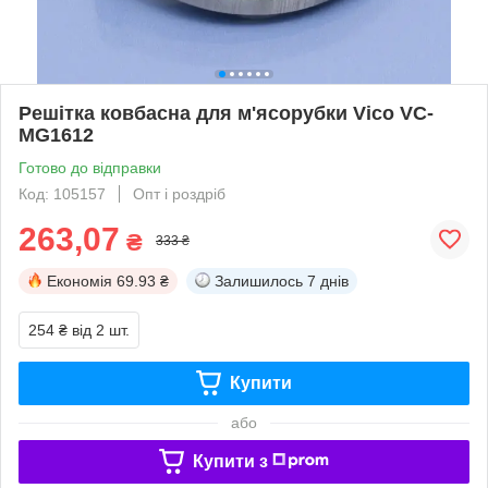
Решітка ковбасна для м'ясорубки Vico VC-
MG1612
Готово до відправки
Код: 105157
Опт і роздріб
263,07
₴
333 ₴
Економія
69.93 ₴
Залишилось
7 днів
254 ₴
від 2 шт.
Купити
або
Купити з