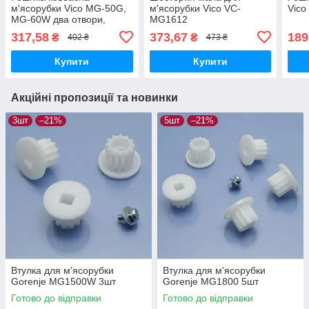
м'ясорубки Vico MG-50G,
м'ясорубки Vico VC-
Vico
MG-60W два отвори,
MG1612
Ø61мм, товщина 5мм,
317,58
373,67
189
₴
₴
402 ₴
473 ₴
центр 9мм (105829-
MG60W)
Купити
Купити
Акційні пропозиції та новинки
3шт
–21%
5шт
–21%
Втулка для м'ясорубки
Втулка для м'ясорубки
Gorenje MG1500W 3шт
Gorenje MG1800 5шт
Готово до відправки
Готово до відправки