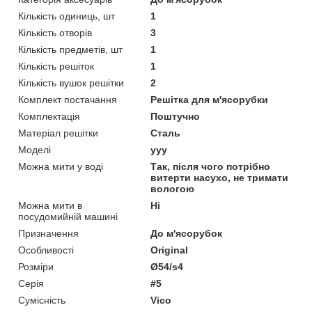
Кількість одиниць, шт
1
Кількість отворів
3
Кількість предметів, шт
1
Кількість решіток
1
Кількість вушок решітки
2
Комплект постачання
Решітка для м'ясорубки
Комплектація
Поштучно
Матеріал решітки
Сталь
Моделі
yyy
Можна мити у воді
Так, після чого потрібно
витерти насухо, не тримати
вологою
Можна мити в
Ні
посудомийній машині
Призначення
До м'ясорубок
Особливості
Original
Розміри
Ø54/s4
Серія
#5
Сумісність
Vico