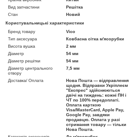
Вид запчастини
Решітка
Стан
Новий
Користувальницькі характеристики
Бренд товару
Vico
Тип аксесуара
Ковбасна сітка м'ясорубки
Висота вушка
2 мм
Діаметр
54 мм
Діаметр решітки
54 мм
Діаметр центрального
7,5 мм
отвору
Доставка/ Оплата
Нова Пошта — відправлення
щодня. Відправки Укріплеєм
"Експрес" здійснюються
двічі на тиждень: кожні ПН і
ЧТ по 100% передоплаті.
Оплата карткою
Visa/MasterCard, Apple Pay,
Google Pay, завдяки
продавцю. Оплата у разі
отримання товару — тільки
Нова Пошта.
Категорія аксесуарів
До м'ясорубок