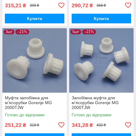
315,21
290,72
₴
₴
399 ₴
368 ₴
Купити
Купити
3шт
–21%
5шт
–21%
Муфта запобіжна для
Запобіжна муфта для
м'ясорубки Gorenje MG
м'ясорубки Gorenje MG
2000TJW
2000TJW
Готово до відправки
Готово до відправки
251,22
341,28
₴
₴
318 ₴
432 ₴