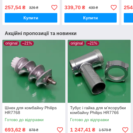
257,54
339,70
254
₴
₴
326 ₴
430 ₴
Купити
Купити
Акційні пропозиції та новинки
original
–21%
original
–21%
Шнек для комбайну Philips
Тубус і гайка для м'ясорубки
HR7768
комбайну Philips HR7766
Готово до відправки
Готово до відправки
693,62
1 247,41
₴
₴
878 ₴
1 579 ₴