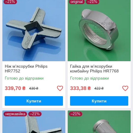
–21%
original
–21%
Ніж м'ясорубки Philips
Гайка для м'ясорубки
HR7752
комбайну Philips HR7768
Готово до відправки
Готово до відправки
339,70
333,38
₴
₴
430 ₴
422 ₴
Купити
Купити
нержавійка
–21%
–21%