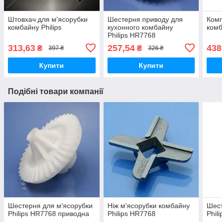
Штовхач для м'ясорубки
Шестерня приводу для
Комп
комбайну Philips
кухонного комбайну
комб
Philips HR7768
313,63
257,54
438
₴
₴
397 ₴
326 ₴
Купити
Купити
Подібні товари компанії
Шестерня для м'ясорубки
Ніж м'ясорубки комбайну
Шест
Philips HR7768 приводна
Philips HR7768
Phil