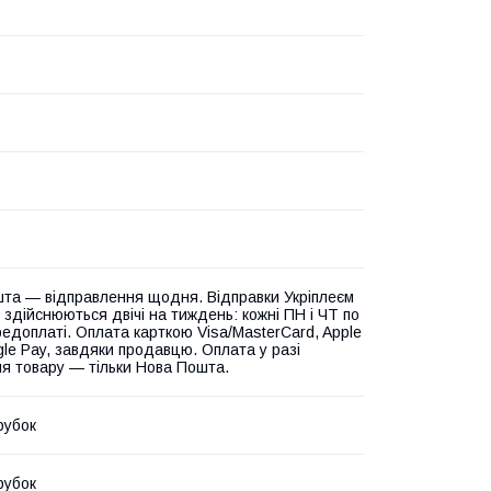
та — відправлення щодня. Відправки Укріплеєм
 здійснюються двічі на тиждень: кожні ПН і ЧТ по
едоплаті. Оплата карткою Visa/MasterCard, Apple
gle Pay, завдяки продавцю. Оплата у разі
я товару — тільки Нова Пошта.
рубок
рубок