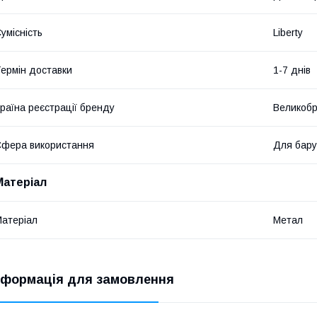
умісність
Liberty
ермін доставки
1-7 днів
раїна реєстрації бренду
Великобр
фера використання
Для бару
Матеріал
атеріал
Метал
нформація для замовлення