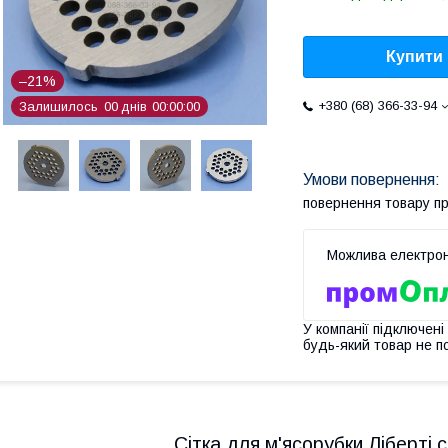
Купити
–21%
+380 (68) 366-33-94
Залишилось
0
0
днів
0
0
0
0
0
0
повернення товару п
У компанії підключені
будь-який товар не п
Сітка для м'ясорубки Ліберті 