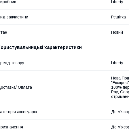
иробник
Liberty
ид запчастини
Решітка
Стан
Новий
Користувальницькі характеристики
ренд товару
Liberty
Нова Пош
"Експрес"
оставка/ Оплата
100% пер
Pay, Goo
отриманн
атегорія аксесуарів
До м'ясо
ризначення
До м'ясо