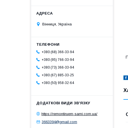
Вінниця, Україна
+380 (68) 366-33-94
П
+380 (95) 766-33-94
+380 (73) 366-33-94
+380 (67) 885-33-25
+380 (50) 958-32-64
Х
https://remontiruem-sami.com.ua/
3663394@gmail.com