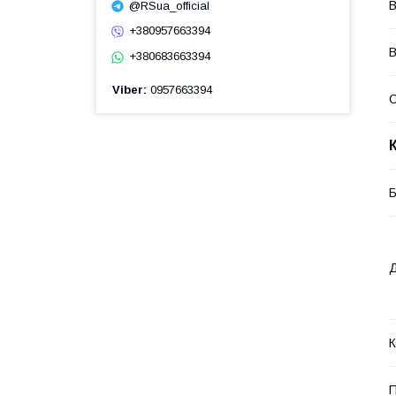
В
@RSua_official
+380957663394
В
+380683663394
Viber
0957663394
Б
Д
К
П