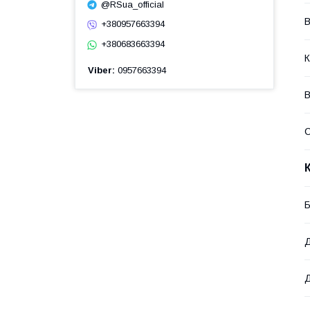
@RSua_official
В
+380957663394
+380683663394
К
Viber
0957663394
В
Б
Д
Д