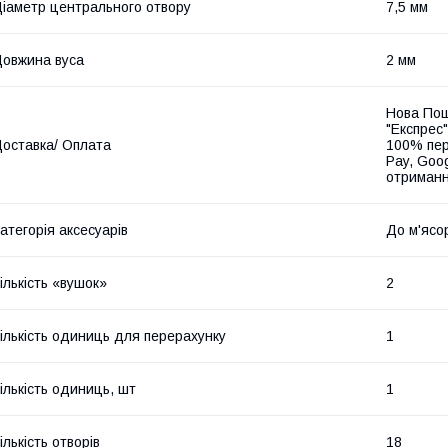
іаметр центрального отвору
7,5 мм
овжина вуса
2 мм
Нова Пош
"Експрес"
оставка/ Оплата
100% пер
Pay, Goo
отриманн
атегорія аксесуарів
До м'ясо
ількість «вушок»
2
ількість одиниць для перерахунку
1
ількість одиниць, шт
1
ількість отворів
18