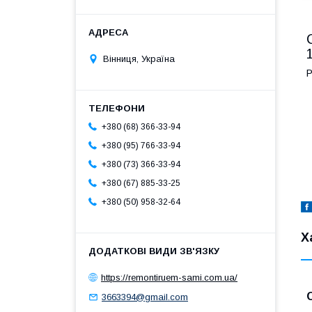
Вінниця, Україна
Р
+380 (68) 366-33-94
+380 (95) 766-33-94
+380 (73) 366-33-94
+380 (67) 885-33-25
+380 (50) 958-32-64
Х
https://remontiruem-sami.com.ua/
3663394@gmail.com