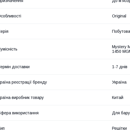
ризначення
До м'ясо
собливості
Original
ерія
Побутов
Mystery
умісність
1450 MG
ермін доставки
1-7 днів
раїна реєстрації бренду
Україна
раїна-виробник товару
Китай
фера використання
Для бару
ип
Решітки