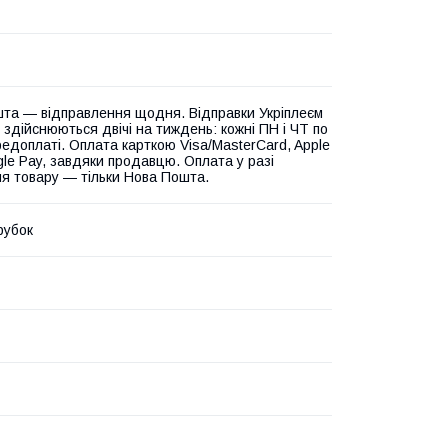
та — відправлення щодня. Відправки Укріплеєм
 здійснюються двічі на тиждень: кожні ПН і ЧТ по
едоплаті. Оплата карткою Visa/MasterCard, Apple
gle Pay, завдяки продавцю. Оплата у разі
я товару — тільки Нова Пошта.
рубок