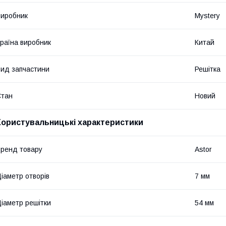
иробник
Mystery
раїна виробник
Китай
ид запчастини
Решітка
Стан
Новий
Користувальницькі характеристики
ренд товару
Astor
іаметр отворів
7 мм
іаметр решітки
54 мм