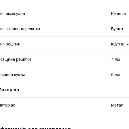
ип аксесуара
Решітки
ип кріплення решітки
Вушка
ип решітки
Крупна, 
овщина решітки
4 мм
ирина вушка
6 мм
Матеріал
атеріал
Метал