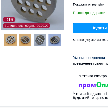
Показати оптові ціни
Готово до відправки
–21%
Залишилось
0
0
днів
0
0
0
0
0
0
Купити
+380 (68) 366-33-94
повернення товару п
У компанії підключені
будь-який товар не п