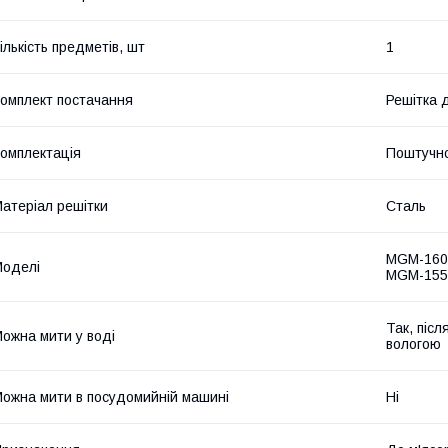
ількість предметів, шт
1
омплект постачання
Решітка 
омплектація
Поштучн
атеріал решітки
Сталь
MGM-160
оделі
MGM-155
Так, післ
ожна мити у воді
вологою
ожна мити в посудомийній машині
Ні