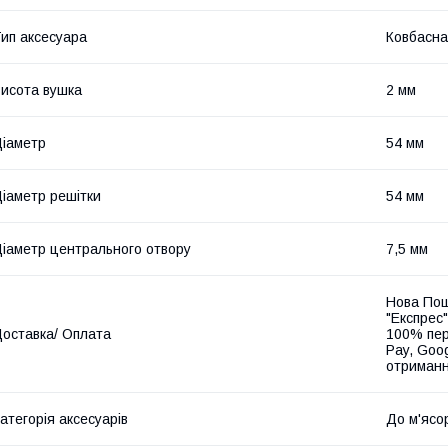
ип аксесуара
Ковбасна
исота вушка
2 мм
іаметр
54 мм
іаметр решітки
54 мм
іаметр центрального отвору
7,5 мм
Нова Пош
"Експрес"
оставка/ Оплата
100% пер
Pay, Goo
отриманн
атегорія аксесуарів
До м'ясо