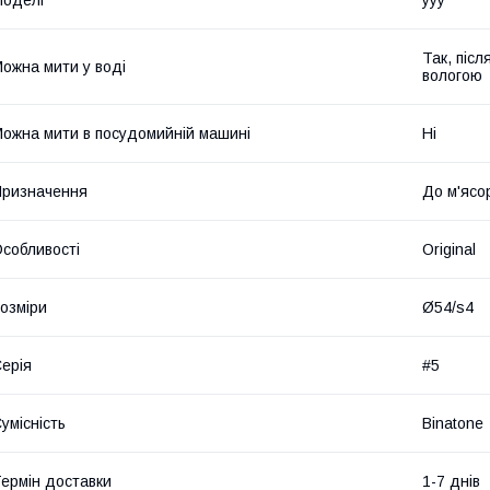
Так, післ
ожна мити у воді
вологою
ожна мити в посудомийній машині
Ні
ризначення
До м'ясо
собливості
Original
озміри
Ø54/s4
ерія
#5
умісність
Binatone
ермін доставки
1-7 днів