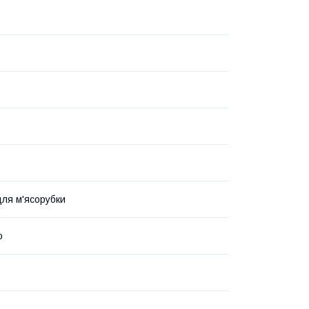
для м'ясорубки
о