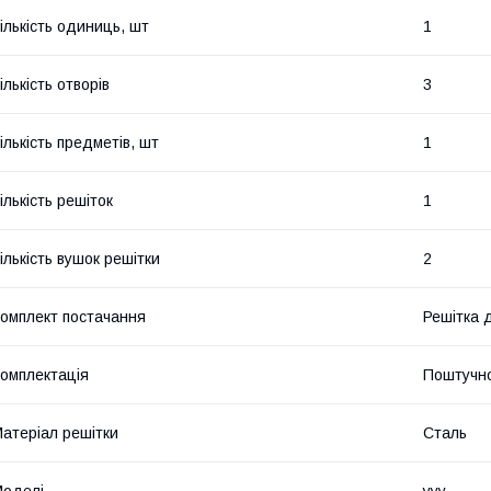
ількість одиниць, шт
1
ількість отворів
3
ількість предметів, шт
1
ількість решіток
1
ількість вушок решітки
2
омплект постачання
Решітка 
омплектація
Поштучн
атеріал решітки
Сталь
оделі
yyy