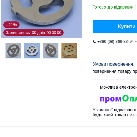
Готово до відправки
–21%
Купити
Залишилось
0
0
днів
0
0
0
0
0
0
+380 (68) 366-33-94
повернення товару п
У компанії підключені
будь-який товар не п