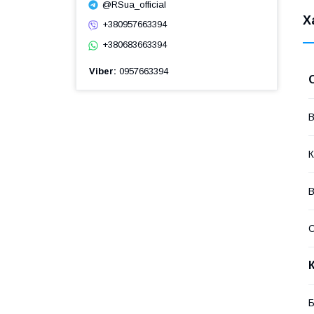
@RSua_official
Х
+380957663394
+380683663394
Viber
0957663394
В
К
В
Б