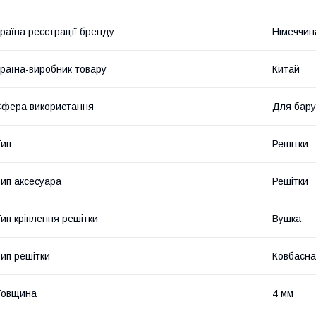
раїна реєстрації бренду
Німеччин
раїна-виробник товару
Китай
фера використання
Для бару
ип
Решітки
ип аксесуара
Решітки
ип кріплення решітки
Вушка
ип решітки
Ковбасна
Товщина
4 мм