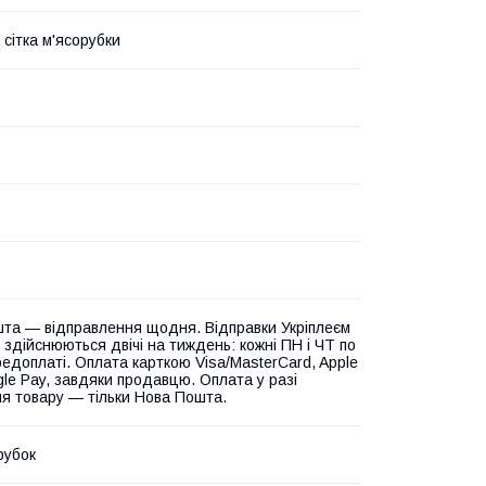
 сітка м'ясорубки
та — відправлення щодня. Відправки Укріплеєм
 здійснюються двічі на тиждень: кожні ПН і ЧТ по
едоплаті. Оплата карткою Visa/MasterCard, Apple
gle Pay, завдяки продавцю. Оплата у разі
я товару — тільки Нова Пошта.
рубок