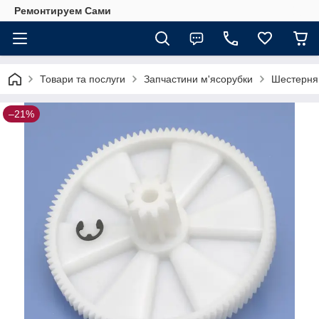
Ремонтируем Сами
Товари та послуги
Запчастини м'ясорубки
Шестерня 
–21%