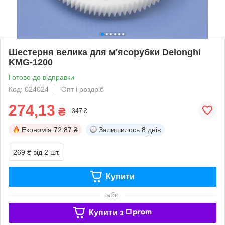
Шестерня велика для м'ясорубки Delonghi
KMG-1200
Готово до відправки
Код: 024024
Опт і роздріб
274,13
₴
347 ₴
Економія
72.87 ₴
Залишилось
8 днів
269 ₴
від 2 шт.
Купити
або
Купити з