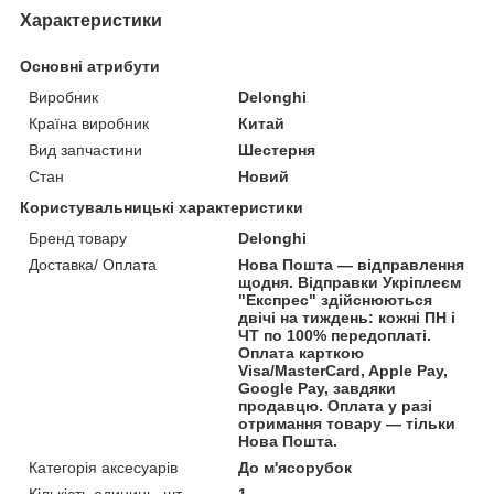
Характеристики
Основні атрибути
Виробник
Delonghi
Країна виробник
Китай
Вид запчастини
Шестерня
Стан
Новий
Користувальницькі характеристики
Бренд товару
Delonghi
Доставка/ Оплата
Нова Пошта — відправлення
щодня. Відправки Укріплеєм
"Експрес" здійснюються
двічі на тиждень: кожні ПН і
ЧТ по 100% передоплаті.
Оплата карткою
Visa/MasterCard, Apple Pay,
Google Pay, завдяки
продавцю. Оплата у разі
отримання товару — тільки
Нова Пошта.
Категорія аксесуарів
До м'ясорубок
Кількість одиниць, шт
1