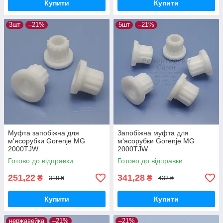
Купити
Купити
3шт
–21%
5шт
–21%
Муфта запобіжна для
Запобіжна муфта для
м'ясорубки Gorenje MG
м'ясорубки Gorenje MG
2000TJW
2000TJW
Готово до відправки
Готово до відправки
251,22
341,28
₴
₴
318 ₴
432 ₴
Купити
Купити
нержавейка
–21%
–21%