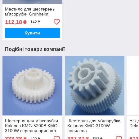
Мастило для шестерень
м'ясорубки Grunhelm
112,18
₴
142 ₴
Купити
Подібні товари компанії
Шестерня для м'ясорубки
Шестерня для м'ясорубки
Ніж 
Kalunas KMG-5200B KMG-
Kalunas KMG-3100W
Delo
3100W середня оригінал
посилена
харчовий пластик
333,38
397,37
613
₴
₴
422 ₴
503 ₴