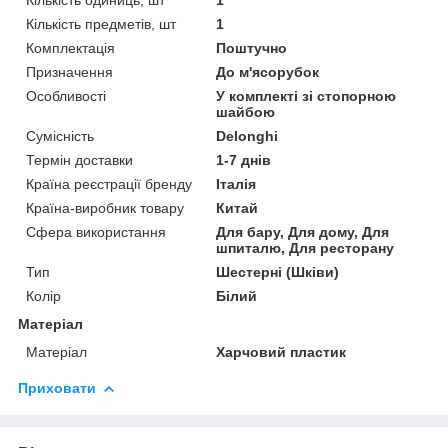
Кількість предметів, шт
1
Комплектація
Поштучно
Призначення
До м'ясорубок
Особливості
У комплекті зі стопорною
шайбою
Сумісність
Delonghi
Термін доставки
1-7 днів
Країна реєстрації бренду
Італія
Країна-виробник товару
Китай
Сфера використання
Для бару, Для дому, Для
шпиталю, Для ресторану
Тип
Шестерні (Шківи)
Колір
Білий
Матеріал
Матеріал
Харчовий пластик
Приховати