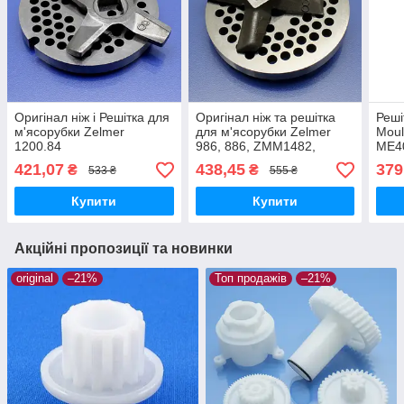
Оригінал ніж і Решітка для
Оригінал ніж та решітка
Реші
м'ясорубки Zelmer
для м'ясорубки Zelmer
Moul
1200.84
986, 886, ZMM1482,
ME4
ZMM1483 №8
ME4
421,07
438,45
379
₴
₴
533 ₴
555 ₴
односторонній
ME4
котл
Купити
Купити
нерж
Акційні пропозиції та новинки
original
–21%
Топ продажів
–21%