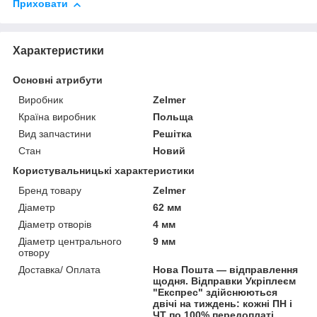
Приховати
Характеристики
Основні атрибути
Виробник
Zelmer
Країна виробник
Польща
Вид запчастини
Решітка
Стан
Новий
Користувальницькі характеристики
Бренд товару
Zelmer
Діаметр
62 мм
Діаметр отворів
4 мм
Діаметр центрального
9 мм
отвору
Доставка/ Оплата
Нова Пошта — відправлення
щодня. Відправки Укріплеєм
"Експрес" здійснюються
двічі на тиждень: кожні ПН і
ЧТ по 100% передоплаті.