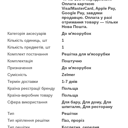
Оплата карткою
Visa/MasterCard, Apple Pay,
Google Pay, завдяки
продавцю. Оплата у разі
отримання товару — тільки
Нова Пошта.
Категорія аксесуарів
До м'ясорубок
Кількість одиниць, шт
1
Кількість предметів, шт
1
Комплект постачання
Решітка для м'ясорубки
Комплектація
Поштучно
Призначення
До м'ясорубок
Сумісність
Zelmer
Термін доставки
1-7 днів
Країна реєстрації бренду
Польща
Країна-виробник товару
Польща
Сфера використання
Для бару, Для дому, Для
шпиталю, Для ресторану
Тип
Решітки
Тип кріплення решітки
Паз, проріз
Тип решітки
Котлетна, середня