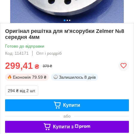
Оригінал решітка для м'ясорубки Zelmer №8
середня 4мм
Готово до відправки
Код: 114171
Опт і роздріб
299,41
₴
379 ₴
Економія
79.59 ₴
Залишилось
8 днів
294 ₴
від 2 шт.
Купити
або
Купити з