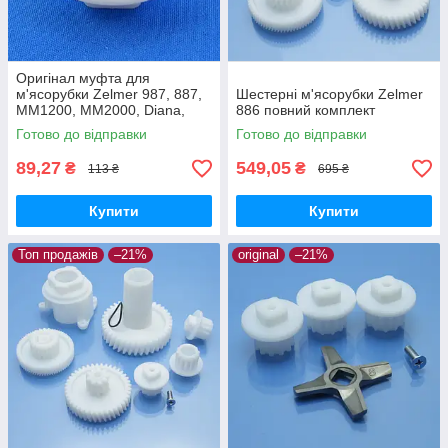
Оригінал муфта для
м'ясорубки Zelmer 987, 887,
Шестерні м'ясорубки Zelmer
MM1200, MM2000, Diana,
886 повний комплект
Expressive, ZMM5548W,
Готово до відправки
Готово до відправки
ZMM1589, ZMM2088
89,27
549,05
₴
₴
113 ₴
695 ₴
Купити
Купити
Топ продажів
–21%
original
–21%