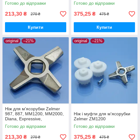
Готово до відправки
Готово до відправки
213,30
375,25
₴
₴
270 ₴
475 ₴
Купити
Купити
original
–21%
original
–21%
Ніж для м'ясорубки Zelmer
987, 887, MM1200, MM2000,
Ніж і муфти для м'ясорубки
Diana, Expressive,
Zelmer ZM1200
ZMM5548W, ZMM1589,
Готово до відправки
Готово до відправки
ZMM2088 двосторонній №8
213,30
375,25
₴
₴
270 ₴
475 ₴