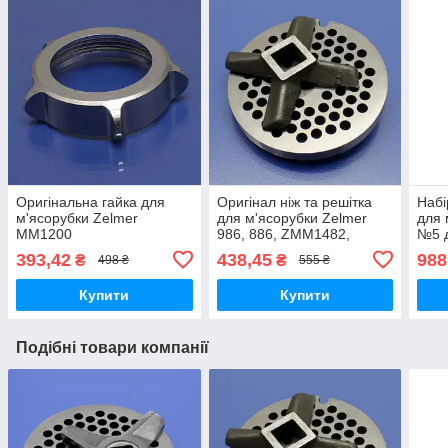
Оригінальна гайка для
Оригінал ніж та решітка
Набі
м'ясорубки Zelmer
для м'ясорубки Zelmer
для 
MM1200
986, 886, ZMM1482,
№5 д
ZMM1483 №8
нож
393,42
438,45
988
₴
₴
498 ₴
555 ₴
односторонній
Купити
Купити
Подібні товари компанії