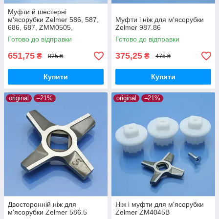
Муфти й шестерні
м'ясорубки Zelmer 586, 587,
Муфти і ніж для м'ясорубки
686, 687, ZMM0505,
Zelmer 987.86
ZMM0554, ZMM0805,
Готово до відправки
Готово до відправки
ZMM0815, ZMM0854,
ZMM0905, ZMM0954,
651,75
375,25
₴
₴
825 ₴
475 ₴
ZMM1005
Купити
Купити
original
–21%
original
–21%
Двосторонній ніж для
Ніж і муфти для м'ясорубки
м'ясорубки Zelmer 586.5
Zelmer ZM4045B