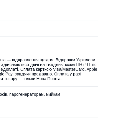
та — відправлення щодня. Відправки Укріплеєм
 здійснюються двічі на тиждень: кожні ПН і ЧТ по
едоплаті. Оплата карткою Visa/MasterCard, Apple
gle Pay, завдяки продавцю. Оплата у разі
я товару — тільки Нова Пошта.
осів, парогенераторам, мийкам