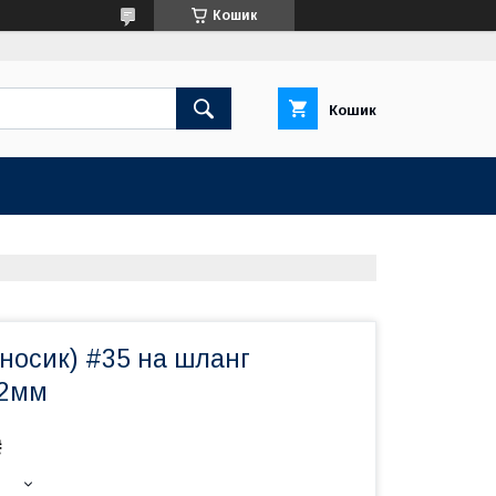
Кошик
Кошик
носик) #35 на шланг
42мм
₴