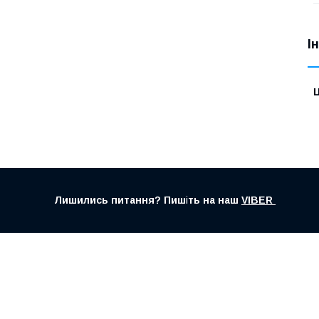
І
Ц
Лишились питання? Пиш
і
ть на наш
VIBER