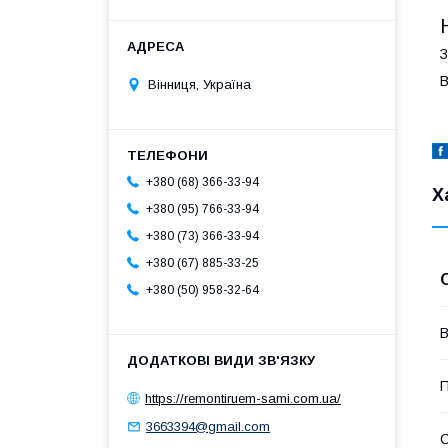
З
В
Вінниця, Україна
+380 (68) 366-33-94
Х
+380 (95) 766-33-94
+380 (73) 366-33-94
+380 (67) 885-33-25
+380 (50) 958-32-64
В
П
https://remontiruem-sami.com.ua/
3663394@gmail.com