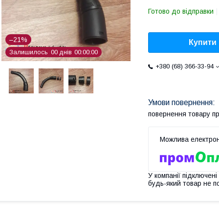
Готово до відправки
–21%
Купити
Залишилось
0
0
днів
0
0
0
0
0
0
+380 (68) 366-33-94
повернення товару п
У компанії підключені
будь-який товар не п