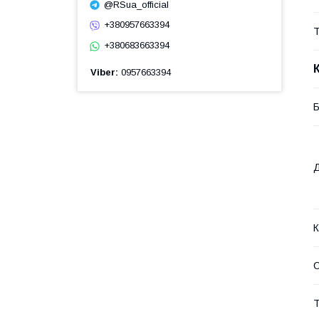
@RSua_official
+380957663394
Т
+380683663394
Viber
0957663394
Б
Д
К
С
Т