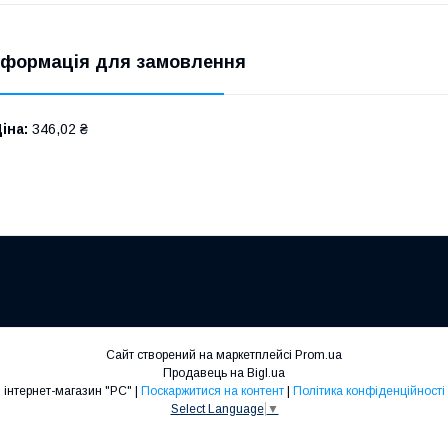
нформація для замовлення
іна:
346,02 ₴
Сайт створений на маркетплейсі
Prom.ua
Продавець на Bigl.ua
інтернет-магазин "РС" |
Поскаржитися на контент
|
Політика конфіденційності
Select Language
▼