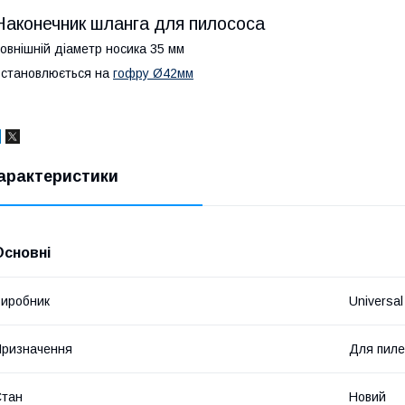
Наконечник шланга для пилососа
овнішній діаметр носика 35 мм
становлюється на
гофру Ø42мм
арактеристики
Основні
иробник
Universal
ризначення
Для пиле
Стан
Новий