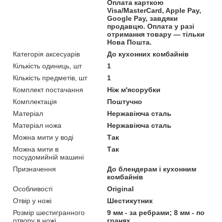
Оплата карткою
Visa/MasterCard, Apple Pay,
Google Pay, завдяки
продавцю. Оплата у разі
отримання товару — тільки
Нова Пошта.
Категорія аксесуарів
До кухонних комбайнів
Кількість одиниць, шт
1
Кількість предметів, шт
1
Комплект постачання
Ніж м'ясорубки
Комплектація
Поштучно
Матеріал
Нержавіюча сталь
Матеріал ножа
Нержавіюча сталь
Можна мити у воді
Так
Можна мити в
Так
посудомийній машині
Призначення
До блендерам і кухонним
комбайнів
Особливості
Original
Отвір у ножі
Шестикутник
Розмір шестигранного
9 мм - за ребрами; 8 мм - по
отвору в ножі
гранях