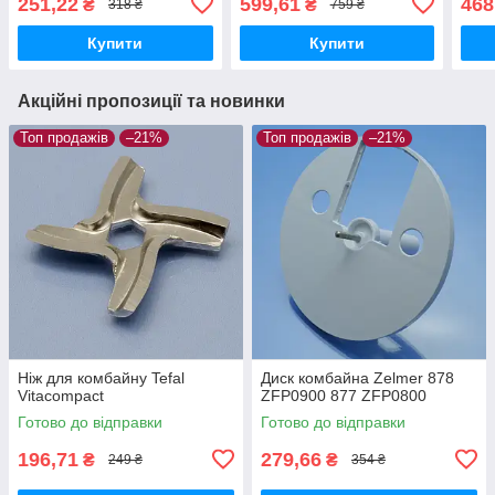
251,22
599,61
468
₴
₴
318 ₴
759 ₴
Купити
Купити
Акційні пропозиції та новинки
Топ продажів
–21%
Топ продажів
–21%
Ніж для комбайну Tefal
Диск комбайна Zelmer 878
Vitacompact
ZFP0900 877 ZFP0800
Готово до відправки
Готово до відправки
196,71
279,66
₴
₴
249 ₴
354 ₴