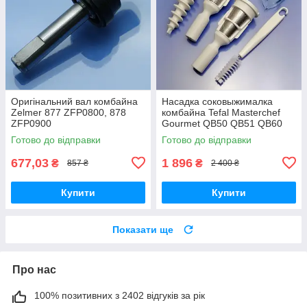
Оригінальний вал комбайна
Насадка соковыжималка
Zelmer 877 ZFP0800, 878
комбайна Tefal Masterchef
ZFP0900
Gourmet QB50 QB51 QB60
QB61 QB62 QB40 оригінал
Готово до відправки
Готово до відправки
677,03
1 896
₴
₴
857 ₴
2 400 ₴
Купити
Купити
Показати ще
Про нас
100% позитивних з 2402 відгуків за рік