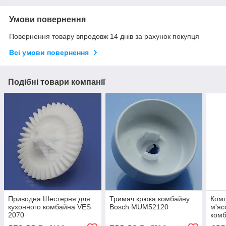
Умови повернення
Повернення товару впродовж 14 днів за рахунок покупця
Всі умови повернення
Подібні товари компанії
Приводна Шестерня для
Тримач крюка комбайну
Комп
кухонного комбайна VES
Bosch MUM52120
м'яс
2070
ком