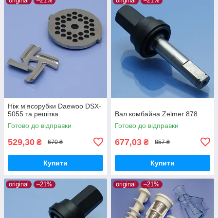
original
–21%
original
–21%
Ніж м'ясорубки Daewoo DSX-
5055 та решітка
Вал комбайна Zelmer 878
Готово до відправки
Готово до відправки
529,30
677,03
₴
₴
670 ₴
857 ₴
Купити
Купити
original
–21%
original
–21%