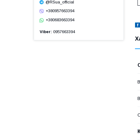
@RSua_official
+380957663394
+380683663394
Viber
0957663394
Х
В
В