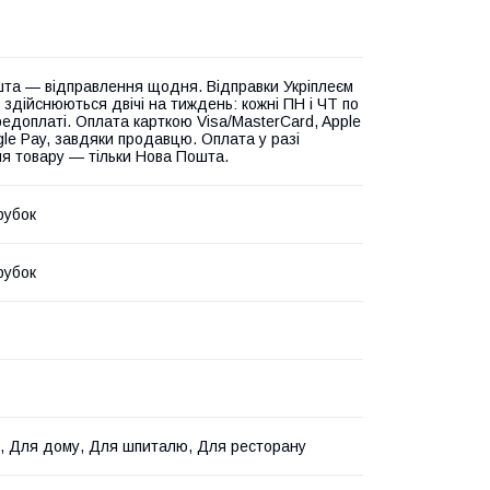
та — відправлення щодня. Відправки Укріплеєм
 здійснюються двічі на тиждень: кожні ПН і ЧТ по
едоплаті. Оплата карткою Visa/MasterCard, Apple
gle Pay, завдяки продавцю. Оплата у разі
я товару — тільки Нова Пошта.
рубок
рубок
, Для дому, Для шпиталю, Для ресторану