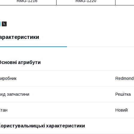
RMG-1216
RMG-1220
арактеристики
Основні атрибути
иробник
Redmond
ид запчастини
Решітка
Стан
Новий
Користувальницькі характеристики