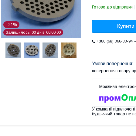
Готово до відправки
–21%
Купити
Залишилось
0
0
днів
0
0
0
0
0
0
+380 (68) 366-33-94
повернення товару п
У компанії підключені
будь-який товар не п