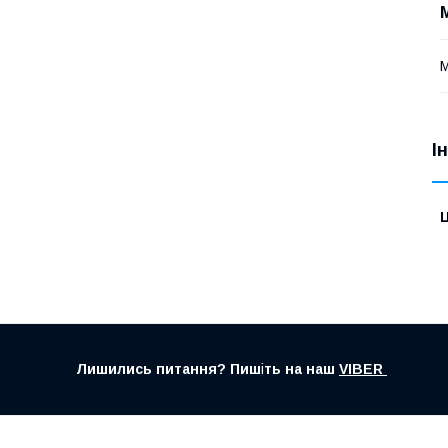
М
І
Ц
Лишились питання? Пиш
і
ть на наш
VIBER