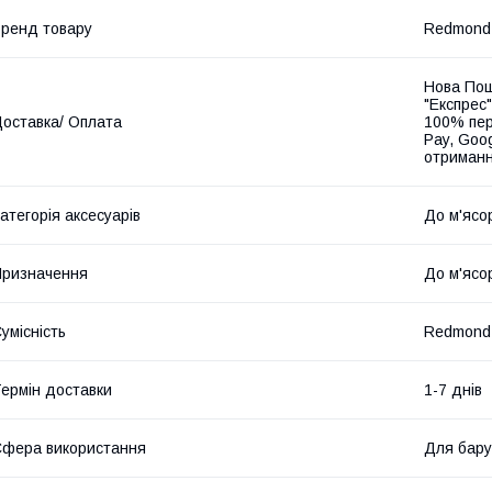
ренд товару
Redmond
Нова Пош
"Експрес"
оставка/ Оплата
100% пер
Pay, Goo
отриманн
атегорія аксесуарів
До м'ясо
ризначення
До м'ясо
умісність
Redmond
ермін доставки
1-7 днів
фера використання
Для бару