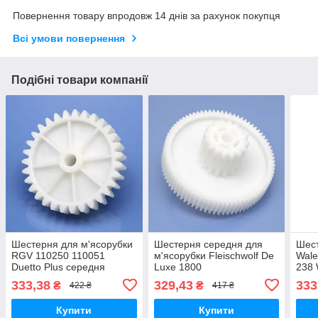
Повернення товару впродовж 14 днів за рахунок покупця
Всі умови повернення
Подібні товари компанії
Шестерня для м'ясорубки
Шестерня середня для
Шест
RGV 110250 110051
м'ясорубки Fleischwolf De
Wale
Duetto Plus середня
Luxe 1800
238 
оригінал харчовий пластик
ориг
333,38
329,43
333
₴
₴
422 ₴
417 ₴
Купити
Купити