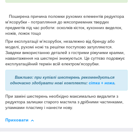
Поширена причина поломки рухомих елементів редуктора
м'ясорубки - потрапляння до мясоприемник твердих
предметів під час роботи: осколків кісток, кухонних виделок,
ножів, ложок тощо
При експлуатації м'ясорубок, незалежно від бренду або
моделі, рухомі ножі та решітки поступово затупляются.
Завдяки використанню деталей з гострими ріжучими краями,
навантаження на шестерні знижуються. Це суттєво подовжує
експлуатаційний термін всій електром'ясорубки.
Важливо: при купівлі шестерень рекомендується
одночасно здобувати нові комплекти:
сітка + ножа
.
При заміні шестерень необхідно максимально видалити з
редуктора залишки старого мастила з дрібними частинками,
уламками пластику і нанести нову.
Приховати