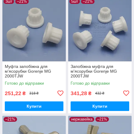
3шт
–21%
5шт
–21%
Муфта запобіжна для
Запобіжна муфта для
м'ясорубки Gorenje MG
м'ясорубки Gorenje MG
2000TJW
2000TJW
Готово до відправки
Готово до відправки
251,22
341,28
₴
₴
318 ₴
432 ₴
Купити
Купити
–21%
нержавейка
–21%