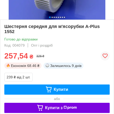
Шестерня середня для м'ясорубки A-Plus
1552
Готово до відправки
Код: 004079
Опт і роздріб
257,54
₴
326 ₴
Економія
68.46 ₴
Залишилось
9 днів
239 ₴
від 2 шт.
Купити
або
Купити з