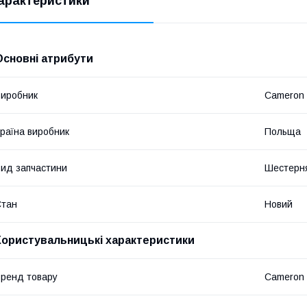
арактеристики
Основні атрибути
иробник
Cameron
раїна виробник
Польща
ид запчастини
Шестерн
Стан
Новий
Користувальницькі характеристики
ренд товару
Cameron