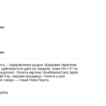
 мм
 мм
та — відправлення щодня. Відправки Укріплеєм
 здійснюються двічі на тиждень: кожні ПН і ЧТ по
едоплаті. Оплата карткою Visa/MasterCard, Apple
gle Pay, завдяки продавцю. Оплата у разі
я товару — тільки Нова Пошта.
рубок