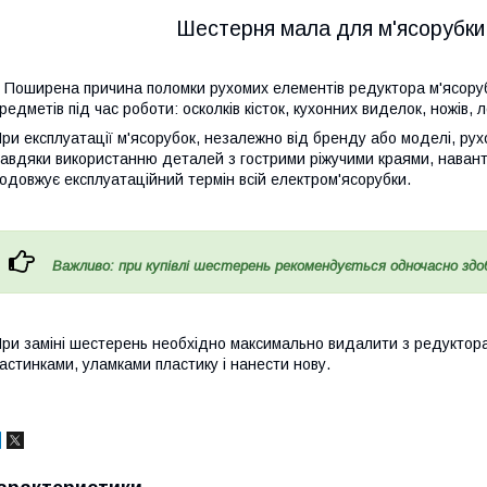
Шестерня мала для м'ясорубк
Поширена причина поломки рухомих елементів редуктора м'ясору
редметів під час роботи: осколків кісток, кухонних виделок, ножів,
ри експлуатації м'ясорубок, незалежно від бренду або моделі, рух
авдяки використанню деталей з гострими ріжучими краями, наван
одовжує експлуатаційний термін всій електром'ясорубки.
Важливо: при купівлі шестерень рекомендується одночасно здо
ри заміні шестерень необхідно максимально видалити з редуктор
астинками, уламками пластику і нанести нову.