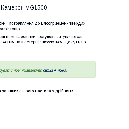
и Камерон MG1500
бки - потрапляння до мясоприемник твердих
 ложок тощо
омі ножі та решітки поступово затупляются.
таження на шестерні знижуються. Це суттєво
бувати нові комплекти:
сітка + ножа.
а залишки старого мастила з дрібними