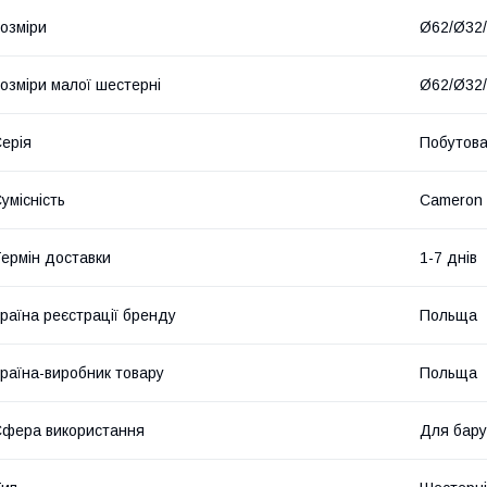
озміри
Ø62/Ø32/
озміри малої шестерні
Ø62/Ø32/
ерія
Побутов
умісність
Cameron
ермін доставки
1-7 днів
раїна реєстрації бренду
Польща
раїна-виробник товару
Польща
фера використання
Для бару