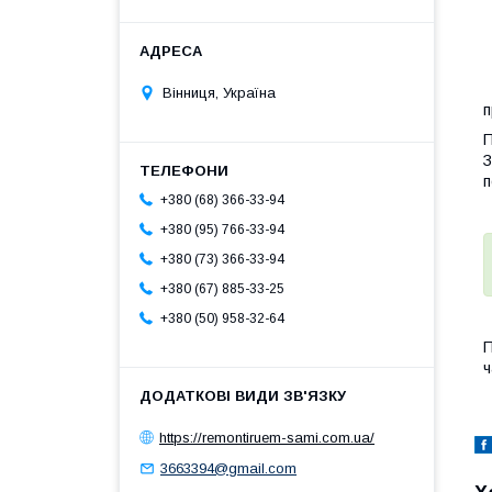
Вінниця, Україна
п
П
З
п
+380 (68) 366-33-94
+380 (95) 766-33-94
+380 (73) 366-33-94
+380 (67) 885-33-25
+380 (50) 958-32-64
П
ч
https://remontiruem-sami.com.ua/
3663394@gmail.com