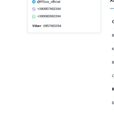
Х
@RSua_official
+380957663394
+380683663394
Viber
0957663394
В
К
В
Б