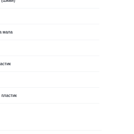
 (Шківи)
а мала
ластик
 пластик