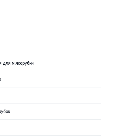
 для м'ясорубки
о
рубок