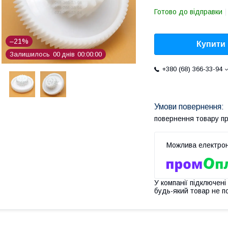
Готово до відправки
–21%
Купити
Залишилось
0
0
днів
0
0
0
0
0
0
+380 (68) 366-33-94
повернення товару п
У компанії підключені
будь-який товар не п