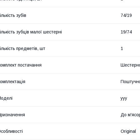
ількість зубів
74/19
ількість зубців малої шестерні
19/74
ількість предметів, шт
1
омплект постачання
Шестерня
омплектація
Поштучн
оделі
yyy
ризначення
До м'ясо
собливості
Original