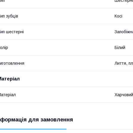
ип
Шестерні
ип зубців
Косі
ип шестерні
Запобіжн
олір
Білий
иготовлення
Лиття, п
Матеріал
атеріал
Харчовий
нформація для замовлення