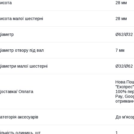
исота
28 мм
исота малої шестерні
28 мм
іаметр
Ø62/Ø32
іаметр отвору під вал
7 мм
іаметри малої шестерні
Ø32/Ø62
Нова Пош
"Експрес"
оставка/ Оплата
100% пер
Pay, Goo
отриманн
атегорія аксесуарів
До м'ясо
ількість одиниць, шт
1