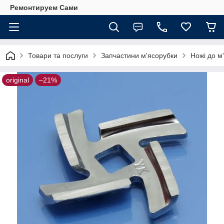
Ремонтируем Сами
Товари та послуги
Запчастини м'ясорубки
Ножі до м
original
–21%