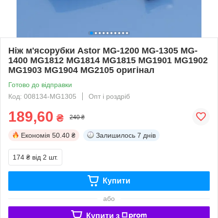
Ніж м'ясорубки Astor MG-1200 MG-1305 MG-
1400 MG1812 MG1814 MG1815 MG1901 MG1902
MG1903 MG1904 MG2105 оригінал
Готово до відправки
Код: 008134-MG1305
Опт і роздріб
189,60
₴
240 ₴
Економія
50.40 ₴
Залишилось
7 днів
174 ₴
від 2 шт.
Купити
або
Купити з