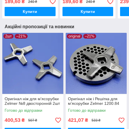
189,60
189,60
239
₴
₴
240 ₴
240 ₴
1400 MG-1305 MG-1200
1400 MG-1305 MG-1200
MG1
паштетна
котлетна середня
ман
Купити
Купити
Акційні пропозиції та новинки
2шт
–21%
original
–21%
Оригінал ніж для м'ясорубки
Оригінал ніж і Решітка для
Zelmer №8 двосторонній 2шт
м'ясорубки Zelmer 1200.84
Готово до відправки
Готово до відправки
400,53
421,07
₴
₴
507 ₴
533 ₴