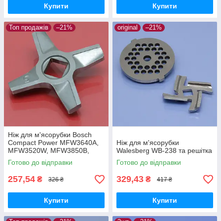
Купити
Купити
Топ продажів
–21%
original
–21%
Ніж для м'ясорубки Bosch
Compact Power MFW3640A,
Ніж для м'ясорубки
MFW3520W, MFW3850B,
Walesberg WB-238 та решітка
MFW3600W, MFW3502,
Готово до відправки
Готово до відправки
MFW3540W, MFW3630A,
MFW3612A
257,54
329,43
₴
₴
326 ₴
417 ₴
Купити
Купити