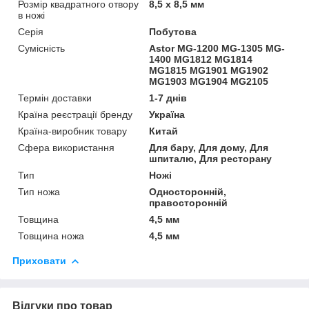
Розмір квадратного отвору
8,5 x 8,5 мм
в ножі
Серія
Побутова
Сумісність
Astor MG-1200 MG-1305 MG-
1400 MG1812 MG1814
MG1815 MG1901 MG1902
MG1903 MG1904 MG2105
Термін доставки
1-7 днів
Країна реєстрації бренду
Україна
Країна-виробник товару
Китай
Сфера використання
Для бару, Для дому, Для
шпиталю, Для ресторану
Тип
Ножі
Тип ножа
Односторонній,
правосторонній
Товщина
4,5 мм
Товщина ножа
4,5 мм
Приховати
Відгуки про товар