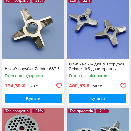
Топ продажів
–21%
2шт
–21%
Оригінал ніж для м'ясорубки
Ніж м'ясорубки Zelmer 687.5
Zelmer №5 двосторонній
Готово до відправки
Готово до відправки
134,30
400,53
₴
₴
170 ₴
507 ₴
Купити
Купити
Топ продажів
–21%
Топ продажів
–21%