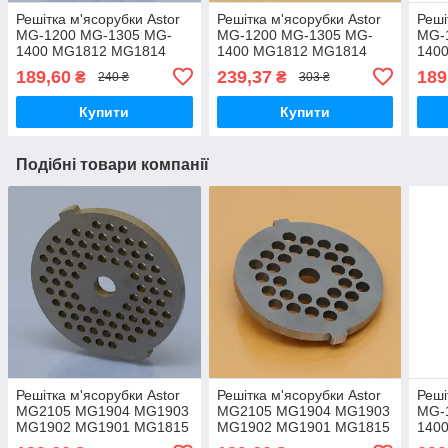
Решітка м'ясорубки Astor
Решітка м'ясорубки Astor
Реші
MG-1200 MG-1305 MG-
MG-1200 MG-1305 MG-
MG-
1400 MG1812 MG1814
1400 MG1812 MG1814
140
MG1815 MG1901 MG1902
MG1815 MG1901 MG1902
MG1
189,60
239,37
189
₴
₴
240 ₴
303 ₴
MG1903 MG1904 MG2105
MG1903 MG1904 MG2105
MG1
груба котлетна
манти
паш
Купити
Купити
Подібні товари компанії
Решітка м'ясорубки Astor
Решітка м'ясорубки Astor
Реші
MG2105 MG1904 MG1903
MG2105 MG1904 MG1903
MG-
MG1902 MG1901 MG1815
MG1902 MG1901 MG1815
140
MG1814 MG1812 MG-
MG1814 MG1812 MG-
MG1