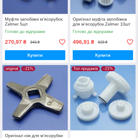
Муфти запобіжні м'ясорубок
Оригінал муфта запобіжна
Zelmer 5шт
для м'ясорубок Zelmer 10шт
Готово до відправки
Готово до відправки
270,97
496,91
₴
₴
343 ₴
629 ₴
Купити
Купити
original
–21%
Топ продажів
–21%
Оригінал ніж для м'ясорубки