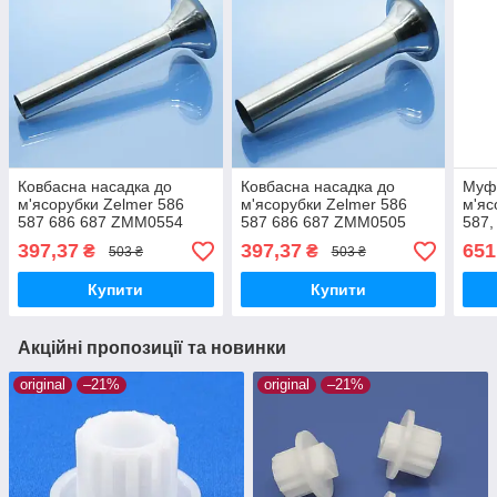
Ковбасна насадка до
Ковбасна насадка до
Муфт
м'ясорубки Zelmer 586
м'ясорубки Zelmer 586
м'яс
587 686 687 ZMM0554
587 686 687 ZMM0505
587,
ZMM0805 ZMM0815
ZMM0805 ZMM0815
ZMM
397,37
397,37
651
₴
₴
503 ₴
503 ₴
ZMM0854 ZMM0954
ZMM0854 ZMM0905
ZMM
ZMM1005 ZMM1006
ZMM0954 ZMM1005
ZMM
Купити
Купити
ZMM1054 ZMM1554 19мм
ZMM1006 ZMM1554 25мм
ZMM
Акційні пропозиції та новинки
original
–21%
original
–21%