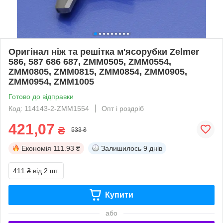
Оригінал ніж та решітка м'ясорубки Zelmer
586, 587 686 687, ZMM0505, ZMM0554,
ZMM0805, ZMM0815, ZMM0854, ZMM0905,
ZMM0954, ZMM1005
Готово до відправки
Код: 114143-2-ZMM1554
Опт і роздріб
421,07
₴
533 ₴
Економія
111.93 ₴
Залишилось
9 днів
411 ₴
від 2 шт.
Купити
або