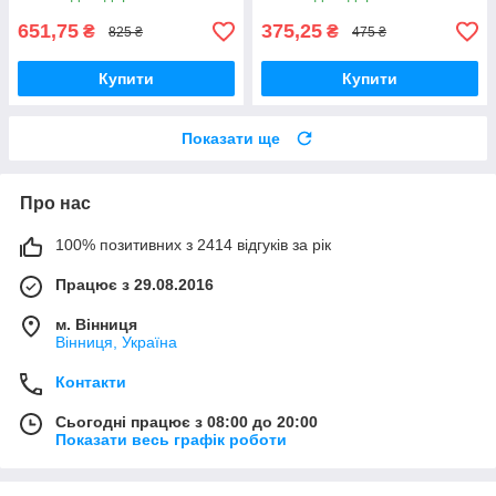
ZMM0815, ZMM0854,
ZMM0905, ZMM0954,
651,75
375,25
₴
₴
825 ₴
475 ₴
ZMM1005
Купити
Купити
Показати ще
Про нас
100% позитивних з 2414 відгуків за рік
Працює з 29.08.2016
м. Вінниця
Вінниця, Україна
Контакти
Сьогодні працює з 08:00 до 20:00
Показати весь графік роботи