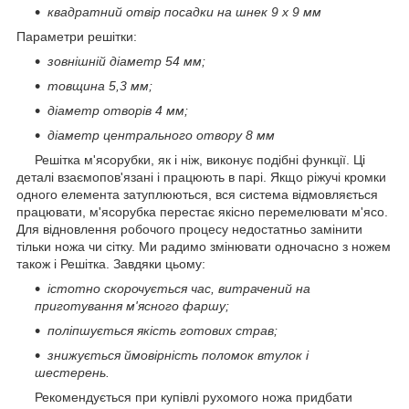
квадратний отвір посадки на шнек 9 x 9 мм
Параметри решітки:
зовнішній діаметр 54 мм;
товщина 5,3 мм;
діаметр отворів 4 мм;
діаметр центрального отвору 8 мм
Решітка м'ясорубки, як і ніж, виконує подібні функції. Ці
деталі взаємопов'язані і працюють в парі. Якщо ріжучі кромки
одного елемента затуплюються, вся система відмовляється
працювати, м'ясорубка перестає якісно перемелювати м'ясо.
Для відновлення робочого процесу недостатньо замінити
тільки ножа чи сітку. Ми радимо змінювати одночасно з ножем
також і Решітка. Завдяки цьому:
істотно скорочується час, витрачений на
приготування м'ясного фаршу;
поліпшується якість готових страв;
знижується ймовірність поломок втулок і
шестерень.
Рекомендується при купівлі рухомого ножа придбати