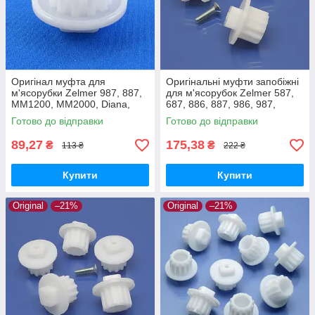
Оригінал муфта для
Оригінальні муфти запобіжні
м'ясорубки Zelmer 987, 887,
для м'ясорубок Zelmer 587,
MM1200, MM2000, Diana,
687, 886, 887, 986, 987,
Expressive, ZMM5548W,
MM1200, MM1000, MM2000
Готово до відправки
Готово до відправки
ZMM1589, ZMM2088
89,27
175,38
₴
₴
113 ₴
222 ₴
Купити
Купити
Original
–21%
Original
–21%