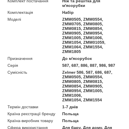
Комплект постачання
Ніж та решітка для
м'ясорубки
Комплектація
Набір
Моделі
ZMM0505, ZMM0554,
ZMM0705, ZMM0805,
ZMM0815, ZMM0854,
ZMM0905, ZMM0954,
ZMM1005, ZMM1006,
ZMM1054, ZMM01059,
ZMM1064, ZMM1554,
ZMM1805
Призначення
До м'ясорубок
Серія
587, 687, 886, 887, 986, 987
Сумісність
Zelmer 586, 587, 686, 687,
ZMM0505, ZMM0554,
ZMM0805, ZMM0815,
ZMM0854, ZMM0905,
ZMM0954, ZMM1005,
ZMM1006,
ZMM1054, ZMM1554
Термін доставки
1-7 днів
Країна реєстрації бренду
Польща
Країна-виробник товару
Польща
Сфера використання
Для бару, Для дому, Для