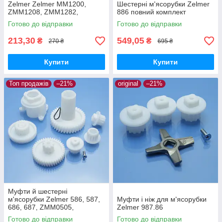
Zelmer Zelmer MM1200,
Шестерні м'ясорубки Zelmer
ZMM1208, ZMM1282,
886 повний комплект
ZMM1283, ZMM1284,
Готово до відправки
Готово до відправки
ZMM1288, ZMM1289,
ZMM1298
213,30
549,05
₴
₴
270 ₴
695 ₴
Купити
Купити
Топ продажів
–21%
original
–21%
Муфти й шестерні
м'ясорубки Zelmer 586, 587,
Муфти і ніж для м'ясорубки
686, 687, ZMM0505,
Zelmer 987.86
ZMM0554, ZMM0805,
Готово до відправки
Готово до відправки