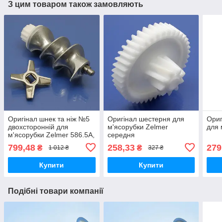
З цим товаром також замовляють
Оригінал шнек та ніж №5
Оригінал шестерня для
Ориг
двохсторонній для
м'ясорубки Zelmer
для 
м'ясорубки Zelmer 586.5A,
середня
587.54, 686.5A, ZMM0805,
799,48
258,33
279
₴
₴
1 012 ₴
327 ₴
ZMM1005, ZMM1054
Купити
Купити
Подібні товари компанії