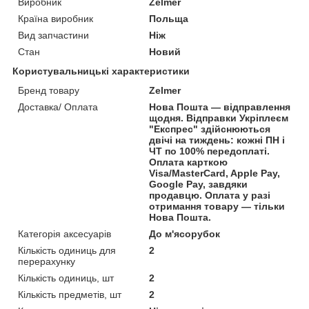
Виробник
Zelmer
Країна виробник
Польща
Вид запчастини
Ніж
Стан
Новий
Користувальницькі характеристики
Бренд товару
Zelmer
Доставка/ Оплата
Нова Пошта — відправлення
щодня. Відправки Укріплеєм
"Експрес" здійснюються
двічі на тиждень: кожні ПН і
ЧТ по 100% передоплаті.
Оплата карткою
Visa/MasterCard, Apple Pay,
Google Pay, завдяки
продавцю. Оплата у разі
отримання товару — тільки
Нова Пошта.
Категорія аксесуарів
До м'ясорубок
Кількість одиниць для
2
перерахунку
Кількість одиниць, шт
2
Кількість предметів, шт
2