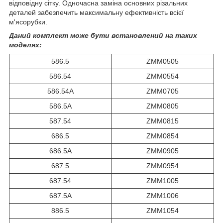
відповідну сітку. Одночасна заміна основних різальних
деталей забезпечить максимальну ефективність всієї
м'ясорубки.
Даний комплект може бути встановлений на таких
моделях:
586.5
ZMM0505
586.54
ZMM0554
586.54A
ZMM0705
586.5A
ZMM0805
587.54
ZMM0815
686.5
ZMM0854
686.5A
ZMM0905
687.5
ZMM0954
687.54
ZMM1005
687.5A
ZMM1006
886.5
ZMM1054