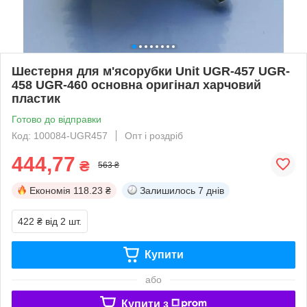
Шестерня для м'ясорубки Unit UGR-457 UGR-
458 UGR-460 основна оригінал харчовий
пластик
Готово до відправки
Код: 100084-UGR457
Опт і роздріб
444,77
₴
563 ₴
Економія
118.23 ₴
Залишилось
7 днів
422 ₴
від 2 шт.
Купити
або
Купити з