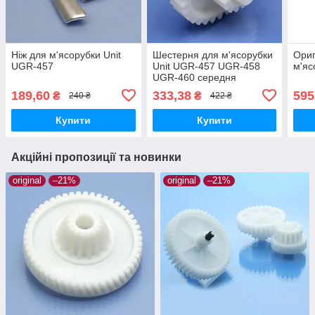
Ніж для м'ясорубки Unit
Шестерня для м'ясорубки
Ориг
UGR-457
Unit UGR-457 UGR-458
м'яс
UGR-460 середня
оригінал харчовий пластик
189,60
333,38
595
₴
₴
240 ₴
422 ₴
Купити
Купити
Акційні пропозиції та новинки
original
–21%
original
–21%