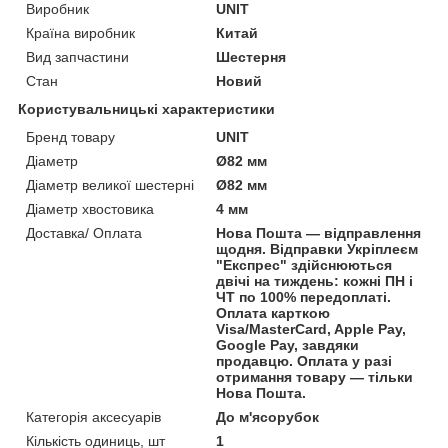
Виробник
UNIT
Країна виробник
Китай
Вид запчастини
Шестерня
Стан
Новий
Користувальницькі характеристики
Бренд товару
UNIT
Діаметр
Ø82 мм
Діаметр великої шестерні
Ø82 мм
Діаметр хвостовика
4 мм
Доставка/ Оплата
Нова Пошта — відправлення
щодня. Відправки Укріплеєм
"Експрес" здійснюються
двічі на тиждень: кожні ПН і
ЧТ по 100% передоплаті.
Оплата карткою
Visa/MasterCard, Apple Pay,
Google Pay, завдяки
продавцю. Оплата у разі
отримання товару — тільки
Нова Пошта.
Категорія аксесуарів
До м'ясорубок
Кількість одиниць, шт
1