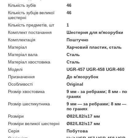
Кількість зубів
46
Кількість зубців великої
46
шестерні
Кількість предметів, шт
1
Комплект постачання
Шестерня для м'ясорубки
Комплектація
Поштучно
Матеріал
Харчовий пластик, сталь
Матеріал вала
Сталь
Матеріал хвостовика
Сталь
Моделі
UGR-457 UGR-458 UGR-460
Призначення
До м'ясорубок
Особливості
Original
Розмір хвостовика
9 мм - за ребрами; 8 мм - по
гранях
Розмір шестикутника
9 мм — за ребрами; 8 мм —
по гранях
Розміри
Ø82/L82/s17 мм
Розміри великої шестерні
Ø82/L82/s17 мм
Серія
Побутова