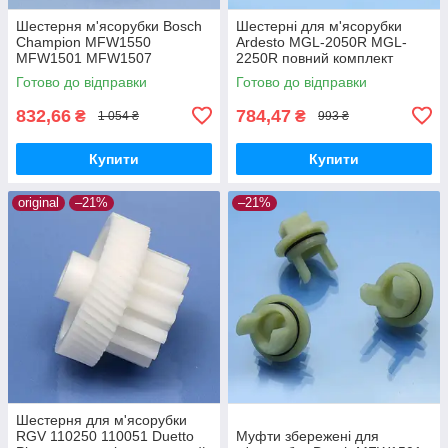
Шестерня м'ясорубки Bosch
Шестерні для м'ясорубки
Champion MFW1550
Ardesto MGL-2050R MGL-
MFW1501 MFW1507
2250R повний комплект
MFW1511 MFW1545 SFW1
оригінал харчовий пластик
Готово до відправки
Готово до відправки
CNFW2 оригінал Ø68 h25
z=16/50
832,66
784,47
₴
₴
1 054 ₴
993 ₴
Купити
Купити
original
–21%
–21%
Шестерня для м'ясорубки
RGV 110250 110051 Duetto
Муфти збережені для