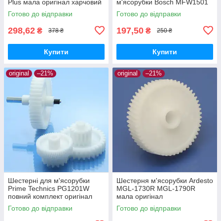
Plus мала оригінал харчовий
м'ясорубки Bosch MFW1501
пластик
Готово до відправки
Готово до відправки
298,62
197,50
₴
₴
378 ₴
250 ₴
Купити
Купити
original
–21%
original
–21%
Шестерні для м'ясорубки
Шестерня м'ясорубки Ardesto
Prime Technics PG1201W
MGL-1730R MGL-1790R
повний комплект оригінал
мала оригінал
харчовий пластик
Готово до відправки
Готово до відправки