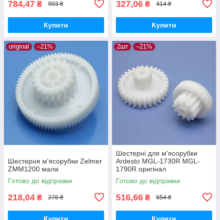
784,47
327,06
₴
₴
993 ₴
414 ₴
Купити
Купити
original
–21%
2шт
–21%
Шестерні для м'ясорубки
Шестерня м'ясорубки Zelmer
Ardesto MGL-1730R MGL-
ZMM1200 мала
1790R оригінал
Готово до відправки
Готово до відправки
218,04
516,66
₴
₴
276 ₴
654 ₴
Купити
Купити