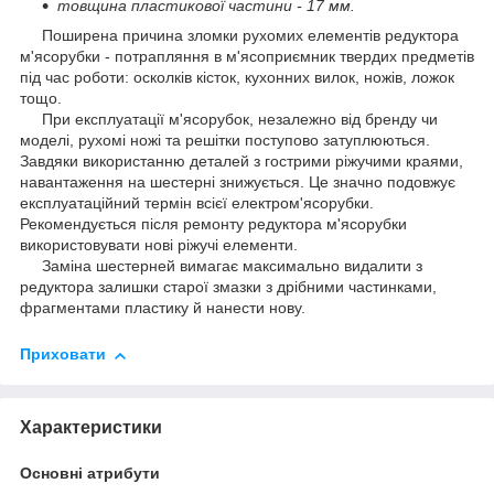
товщина пластикової частини - 17 мм.
Поширена причина зломки рухомих елементів редуктора
м'ясорубки - потрапляння в м'ясоприємник твердих предметів
під час роботи: осколків кісток, кухонних вилок, ножів, ложок
тощо.
При експлуатації м'ясорубок, незалежно від бренду чи
моделі, рухомі ножі та решітки поступово затуплюються.
Завдяки використанню деталей з гострими ріжучими краями,
навантаження на шестерні знижується. Це значно подовжує
експлуатаційний термін всієї електром'ясорубки.
Рекомендується після ремонту редуктора м'ясорубки
використовувати нові ріжучі елементи.
Заміна шестерней вимагає максимально видалити з
редуктора залишки старої змазки з дрібними частинками,
фрагментами пластику й нанести нову.
Приховати
Характеристики
Основні атрибути