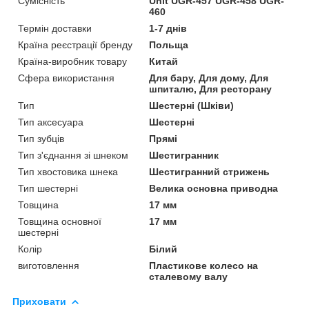
Сумісність
Unit UGR-457 UGR-458 UGR-
460
Термін доставки
1-7 днів
Країна реєстрації бренду
Польща
Країна-виробник товару
Китай
Сфера використання
Для бару, Для дому, Для
шпиталю, Для ресторану
Тип
Шестерні (Шківи)
Тип аксесуара
Шестерні
Тип зубців
Прямі
Тип з'єднання зі шнеком
Шестигранник
Тип хвостовика шнека
Шестигранний стрижень
Тип шестерні
Велика основна приводна
Товщина
17 мм
Товщина основної
17 мм
шестерні
Колір
Білий
виготовлення
Пластикове колесо на
сталевому валу
Приховати