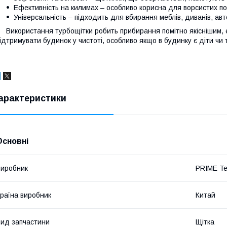
Ефективність на килимах – особливо корисна для ворсистих пок
Універсальність – підходить для вбирання меблів, диванів, авт
икористання турбощітки робить прибирання помітно якіснішим, е
ідтримувати будинок у чистоті, особливо якщо в будинку є діти чи 
арактеристики
Основні
иробник
PRIME Te
раїна виробник
Китай
ид запчастини
Щітка