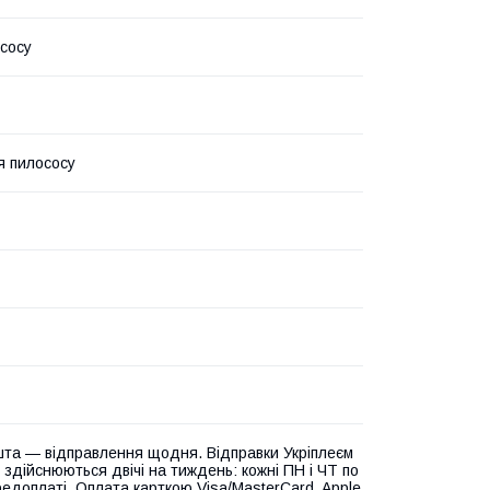
сосу
я пилососу
та — відправлення щодня. Відправки Укріплеєм
 здійснюються двічі на тиждень: кожні ПН і ЧТ по
едоплаті. Оплата карткою Visa/MasterCard, Apple