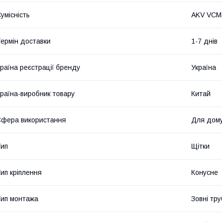
умісність
AKV VCM
ермін доставки
1-7 днів
раїна реєстрації бренду
Україна
раїна-виробник товару
Китай
фера використання
Для дом
ип
Щітки
ип кріплення
Конусне
ип монтажа
Зовні тр