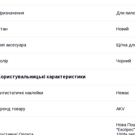
ризначення
Для пиле
Стан
Новий
ип аксесуара
Щітка дл
олір
Чорний
Користувальницькі характеристики
нтистатичні наклейки
Немає
ренд товару
AKV
Нова Пош
"Експрес"
оставка/ Оплата
100% пер