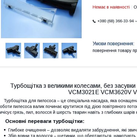
Немає в наявності
О
+380 (68) 366-33-94
повернення товару п
Турбощітка з великими колесами, без засувк
VCM3021E VCM3620V 
урбощітка для пилососа – це спеціальна насадка, яка оснащена 
оботи пилесоса валик починає крутитися під дією повітряного пот
ичісує грязь, пил, волосся й шерсть тварин навіть з глибоких шарів
Основні переваги турбощітки:
Глибоке очищення – дозволяє видаляти забруднення, які звич
Збір вовни та волосся – щетинки, що обертаються, намотують 