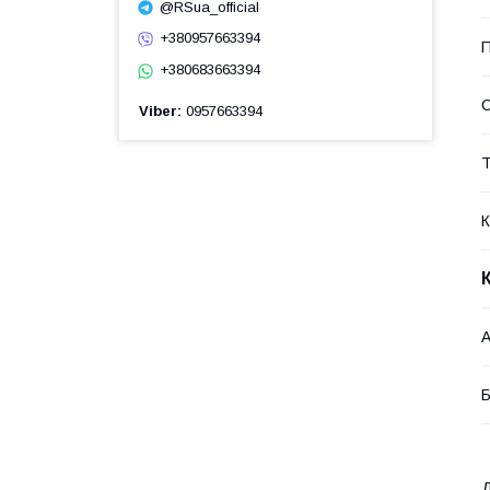
@RSua_official
+380957663394
П
+380683663394
Viber
0957663394
Т
К
А
Б
Д