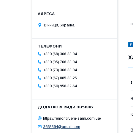
В
п
Вінниця, Україна
+380 (68) 366-33-94
Х
+380 (95) 766-33-94
+380 (73) 366-33-94
+380 (67) 885-33-25
+380 (50) 958-32-64
В
К
https://remontiruem-sami.com.ua/
3663394@gmail.com
В