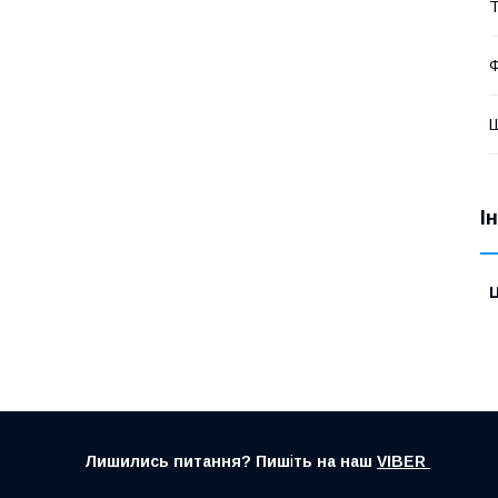
Т
Ф
І
Ц
Лишились питання? Пиш
і
ть на наш
VIBER