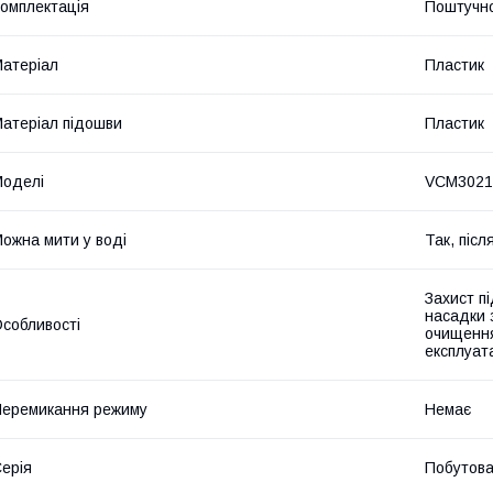
омплектація
Поштучн
атеріал
Пластик
атеріал підошви
Пластик
оделі
VCM3021
ожна мити у воді
Так, піс
Захист п
насадки 
собливості
очищення
експлуата
еремикання режиму
Немає
ерія
Побутов