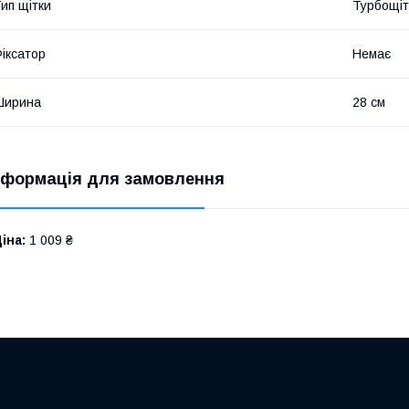
ип щітки
Турбощіт
іксатор
Немає
Ширина
28 см
нформація для замовлення
іна:
1 009 ₴