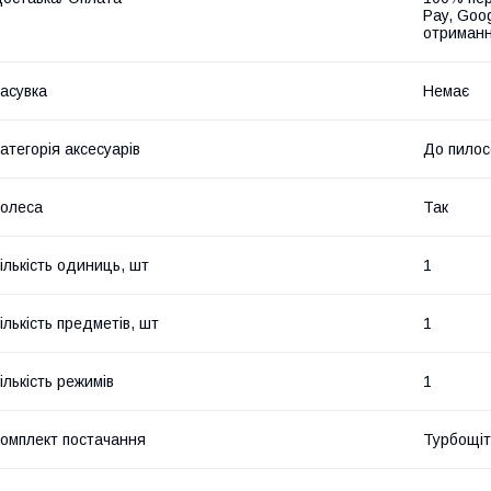
Pay, Goo
отриманн
асувка
Немає
атегорія аксесуарів
До пилос
олеса
Так
ількість одиниць, шт
1
ількість предметів, шт
1
ількість режимів
1
омплект постачання
Турбощіт