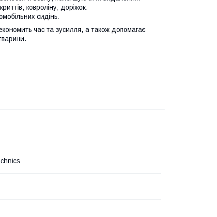
риттів, ковроліну, доріжок.
омобільних сидінь.
кономить час та зусилля, а також допомагає
тварини.
chnics