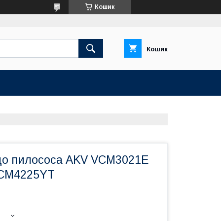
Кошик
Кошик
до пилососа AKV VCM3021E
CM4225YT