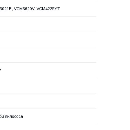
3021E, VCM3620V, VCM4225YT
у
уби пилососа