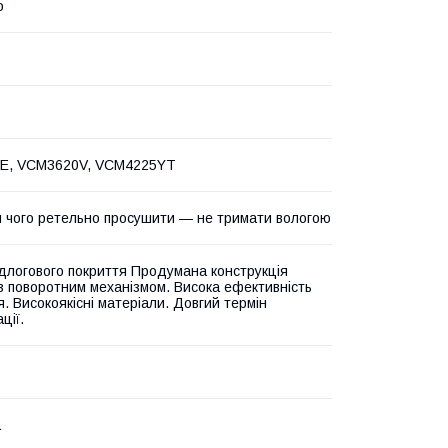
о
E, VCM3620V, VCM4225YT
ля чого ретельно просушити — не тримати вологою
ідлогового покриття Продумана конструкція
з поворотним механізмом. Висока ефективність
. Високоякісні матеріали. Довгий термін
ції.
а