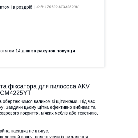
птом і в роздріб
Код:
170132-VCM3620V
ротягом 14 днів
за рахунок покупця
и та фіксатора для пилососа AKV
VCM4225YT
обертаючимся валиком зі щітинками. Під час
оку. Завдяки цьому щітка ефективно вибиває та
 коврового покриття, м'яких меблів або текстилю.
айна насадка не втягує.
волосся й вовну, полегшуючи їх видалення.