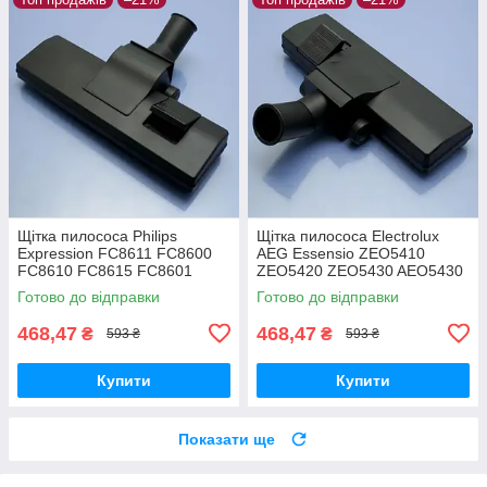
Щітка пилососа Philips
Щітка пилососа Electrolux
Expression FC8611 FC8600
AEG Essensio ZEO5410
FC8610 FC8615 FC8601
ZEO5420 ZEO5430 AEO5430
FC8602 FC8604 FC8606
ZEO5432 двохрежимна
Готово до відправки
Готово до відправки
FC8612 FC8619
двохрежимна
468,47
468,47
₴
₴
593 ₴
593 ₴
Купити
Купити
Показати ще