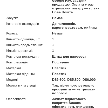
Google Pay, завдяки
продавцю. Оплата у разі
отримання товару — тільки
Нова Пошта.
Засувка
Немає
Категорія аксесуарів
До пилососів,
парогенераторам, мийкам
Колеса
Немає
Кількість одиниць, шт
1
Кількість предметів, шт
1
Кількість режимів
1
Комплект постачання
Щітка для пилососа
Комплектація
Поштучно
Матеріал
Пластик
Матеріал підошви
Пластик
Моделі
DS5.600, DS5.800, DS6.000
Можна мити у воді
Так, після чого ретельно
просушити — не тримати
вологою
Особливості
Захист підлогового
покриття Висока
ефективність очищення.