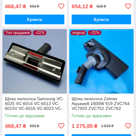
двохрежимна
та паркет
468,47
654,12
₴
₴
593 ₴
828 ₴
Купити
Купити
Топ продажів
–21%
original
–21%
Щітка пилососа Samsung VC-
Щітка пилососа Zelmer
6025 VC-6014 VC-6013 VC-
Aquawelt 1600W 919 ZVC764
6015V VC-6016 VC-6023 VC-
VC7920 ZVC752 ZVC762
6024 для ламіната паркета
ZVC763 Aquos 829 ZVC722
Готово до відправки
Готово до відправки
Aquario 819 ZVC712 оригінал
468,47
1 275,85
₴
₴
593 ₴
1 615 ₴