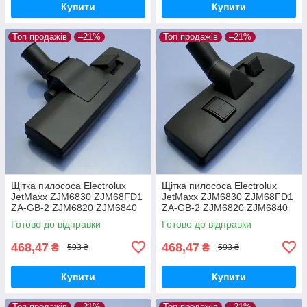
Купити
Купити
Топ продажів
–21%
Топ продажів
–21%
Щітка пилососа Electrolux
Щітка пилососа Electrolux
JetMaxx ZJM6830 ZJM68FD1
JetMaxx ZJM6830 ZJM68FD1
ZA-GB-2 ZJM6820 ZJM6840
ZA-GB-2 ZJM6820 ZJM6840
EL4042A ZJG6800
EL4042A ZJG6800 для
Готово до відправки
Готово до відправки
двохрежимна
ламіната паркета
468,47
468,47
₴
₴
593 ₴
593 ₴
Купити
Купити
Топ продажів
–21%
Топ продажів
–21%