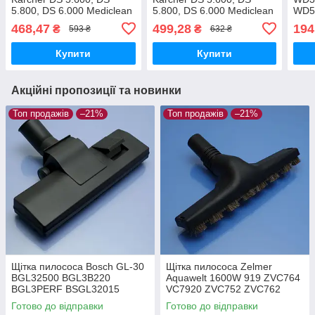
5.800, DS 6.000 Mediclean
5.800, DS 6.000 Mediclean
WD5
двохрежимна
велика для ламіната
мала
468,47
499,28
194
₴
₴
593 ₴
632 ₴
паркета
Купити
Купити
Акційні пропозиції та новинки
Топ продажів
–21%
Топ продажів
–21%
Щітка пилососа Bosch GL-30
Щітка пилососа Zelmer
BGL32500 BGL3B220
Aquawelt 1600W 919 ZVC764
BGL3PERF BSGL32015
VC7920 ZVC752 ZVC762
BSGL32030 BSGL3210RU
ZVC763 Aquos 829 ZVC722
Готово до відправки
Готово до відправки
BSGL32383 BSGL32500
Aquario 819 ZVC712 ламінат