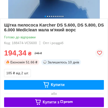
Щітка пилососа Karcher DS 5.600, DS 5.800, DS
6.000 Mediclean мала м'який ворс
Готово до відправки
Код: 188474-VC5600
Опт і роздріб
194,34
₴
246 ₴
Економія
51.66 ₴
Залишилось
10 днів
185 ₴
від 2 шт.
Купити
або
Купити з