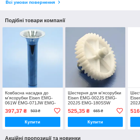
Всі умови повернення
Подібні товари компанії
Ковбасна насадка до
Шестерня для м'ясорубки
Шест
м'ясорубки Eisen EMG-
Eisen EMG-002JS EMG-
Eis
061W EMG-071JW EMG-
202JS EMG-180SSW
202
180SSW EMG-172АJ
приводна оригінал
ориг
397,37
525,35
516
₴
₴
503 ₴
665 ₴
EMG-171АJS EMG-202JS
EMG-283JS EMG-304JS
Купити
Купити
25мм
Акційні пропозиції та новинки