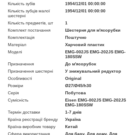
Кількість зубів
1954/12/01 00:00:00
Кількість зубців малої
1954/12/01 00:00:00
шестерні
Кількість предметів, шт
1
Комплект постачання
Шестерня для м'ясорубки
Комплектація
Поштучно
Матеріал
Харчовий пластик
Моделі
EMG-002JS EMG-202JS EMG-
180SSW
Призначення
До м'ясорубок
Призначення шестерні
У знижувальний редуктор
Особливості
Original
Розміри
Ø27/Ø45/h30
Серія
Побутова
Сумісність
Eisen EMG-002JS EMG-202JS
EMG-180SSW
Термін доставки
1-7 днів
Країна реєстрації бренду
Україна
Країна-виробник товару
Китай
Сфера використання
Для бару, Для дому, Для