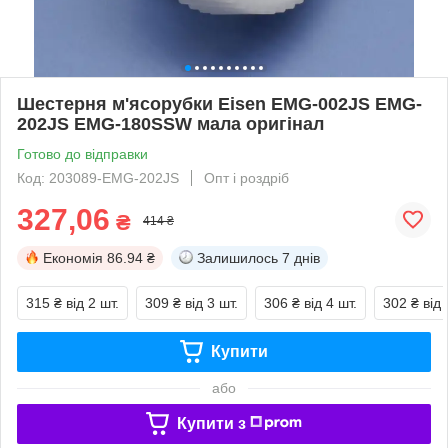
Шестерня м'ясорубки Eisen EMG-002JS EMG-
202JS EMG-180SSW мала оригінал
Готово до відправки
Код: 203089-EMG-202JS
Опт і роздріб
327,06
₴
414 ₴
Економія
86.94 ₴
Залишилось
7 днів
315 ₴
від 2 шт.
309 ₴
від 3 шт.
306 ₴
від 4 шт.
302 ₴
від 
Купити
або
Купити з