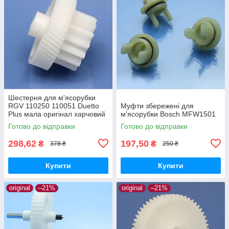
Шестерня для м'ясорубки
RGV 110250 110051 Duetto
Муфти збережені для
Plus мала оригінал харчовий
м'ясорубки Bosch MFW1501
пластик
Готово до відправки
Готово до відправки
298,62
197,50
₴
₴
378 ₴
250 ₴
Купити
Купити
original
–21%
original
–21%