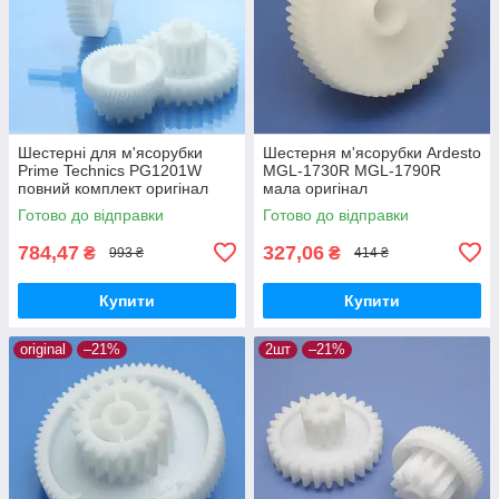
Шестерні для м'ясорубки
Шестерня м'ясорубки Ardesto
Prime Technics PG1201W
MGL-1730R MGL-1790R
повний комплект оригінал
мала оригінал
харчовий пластик
Готово до відправки
Готово до відправки
784,47
327,06
₴
₴
993 ₴
414 ₴
Купити
Купити
original
–21%
2шт
–21%