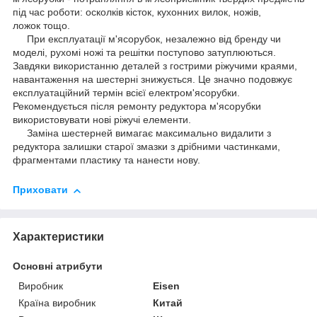
під час роботи: осколків кісток, кухонних вилок, ножів,
ложок тощо.
При експлуатації м'ясорубок, незалежно від бренду чи
моделі, рухомі ножі та решітки поступово затуплюються.
Завдяки використанню деталей з гострими ріжучими краями,
навантаження на шестерні знижується. Це значно подовжує
експлуатаційний термін всієї електром'ясорубки.
Рекомендується після ремонту редуктора м'ясорубки
використовувати нові ріжучі елементи.
Заміна шестерней вимагає максимально видалити з
редуктора залишки старої змазки з дрібними частинками,
фрагментами пластику та нанести нову.
Приховати
Характеристики
Основні атрибути
Виробник
Eisen
Країна виробник
Китай