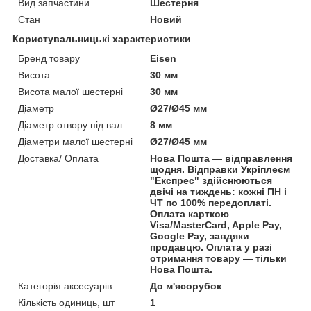
Вид запчастини
Шестерня
Стан
Новий
Користувальницькі характеристики
Бренд товару
Eisen
Висота
30 мм
Висота малої шестерні
30 мм
Діаметр
Ø27/Ø45 мм
Діаметр отвору під вал
8 мм
Діаметри малої шестерні
Ø27/Ø45 мм
Доставка/ Оплата
Нова Пошта — відправлення
щодня. Відправки Укріплеєм
"Експрес" здійснюються
двічі на тиждень: кожні ПН і
ЧТ по 100% передоплаті.
Оплата карткою
Visa/MasterCard, Apple Pay,
Google Pay, завдяки
продавцю. Оплата у разі
отримання товару — тільки
Нова Пошта.
Категорія аксесуарів
До м'ясорубок
Кількість одиниць, шт
1