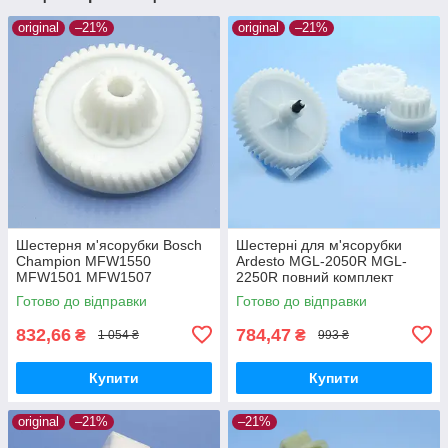
original
–21%
original
–21%
Шестерня м'ясорубки Bosch
Шестерні для м'ясорубки
Champion MFW1550
Ardesto MGL-2050R MGL-
MFW1501 MFW1507
2250R повний комплект
MFW1511 MFW1545 SFW1
оригінал харчовий пластик
Готово до відправки
Готово до відправки
CNFW2 оригінал Ø68 h25
z=16/50
832,66
784,47
₴
₴
1 054 ₴
993 ₴
Купити
Купити
original
–21%
–21%