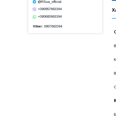
@RSua_official
+380957663394
Х
+380683663394
Viber
0957663394
В
К
В
Б