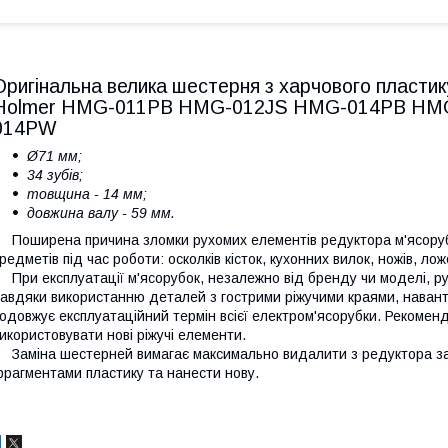
Оригінальна велика шестерня з харчового пластик
Holmer HMG-011PB HMG-012JS HMG-014PB H
014PW
Ø71 мм;
34 зубів;
товщина - 14 мм;
довжина валу - 59 мм.
оширена причина зломки рухомих елементів редуктора м'ясорубк
редметів під час роботи: осколків кісток, кухонних вилок, ножів, ло
ри експлуатації м'ясорубок, незалежно від бренду чи моделі, ру
авдяки використанню деталей з гострими ріжучими краями, наван
одовжує експлуатаційний термін всієї електром'ясорубки. Рекомен
икористовувати нові ріжучі елементи.
аміна шестерней вимагає максимально видалити з редуктора зал
рагментами пластику та нанести нову.