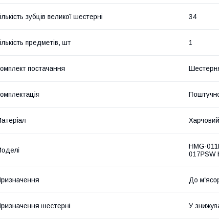
ількість зубців великої шестерні
34
ількість предметів, шт
1
омплект постачання
Шестерня
омплектація
Поштучн
атеріал
Харчовий
HMG-011
оделі
017PSW
ризначення
До м'ясо
ризначення шестерні
У знижув