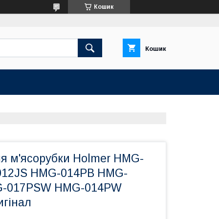
Кошик
Кошик
я м'ясорубки Holmer HMG-
012JS HMG-014PB HMG-
G-017PSW HMG-014PW
игінал