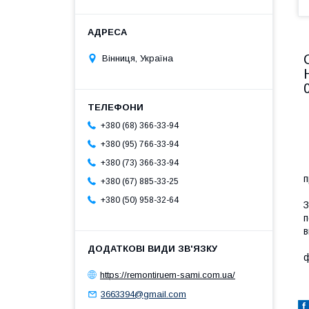
Вінниця, Україна
+380 (68) 366-33-94
+380 (95) 766-33-94
+380 (73) 366-33-94
П
п
+380 (67) 885-33-25
П
+380 (50) 958-32-64
З
п
в
З
ф
https://remontiruem-sami.com.ua/
3663394@gmail.com