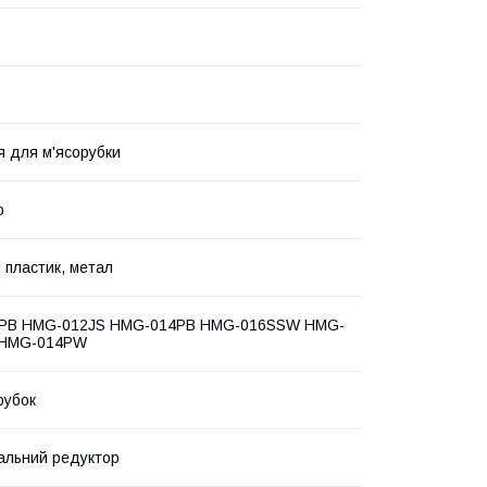
 для м'ясорубки
о
 пластик, метал
PB HMG-012JS HMG-014PB HMG-016SSW HMG-
 HMG-014PW
рубок
альний редуктор