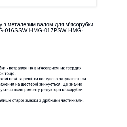
у з металевим валом для м'ясорубки
MG-016SSW HMG-017PSW HMG-
и - потрапляння в м’ясоприємник твердих
жок тощо.
хомі ножі та решітки поступово затуплюються.
таження на шестерні знижується. Це значно
дується після ремонту редуктора м'ясорубки
ишкі старої змазки з дрібними частинками,