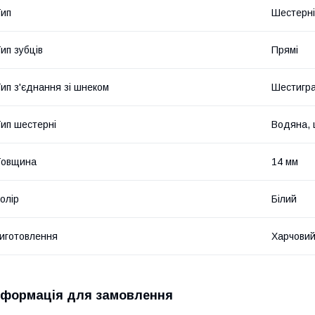
ип
Шестерні
ип зубців
Прямі
ип з'єднання зі шнеком
Шестигр
ип шестерні
Водяна, 
Товщина
14 мм
олір
Білий
иготовлення
Харчовий
нформація для замовлення