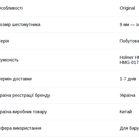
собливості
Original
озмір шестикутника
9 мм — з
ерія
Побутов
Holmer 
умісність
HMG-01
ермін доставки
1-7 днів
раїна реєстрації бренду
Україна
раїна-виробник товару
Китай
фера використання
Для бару