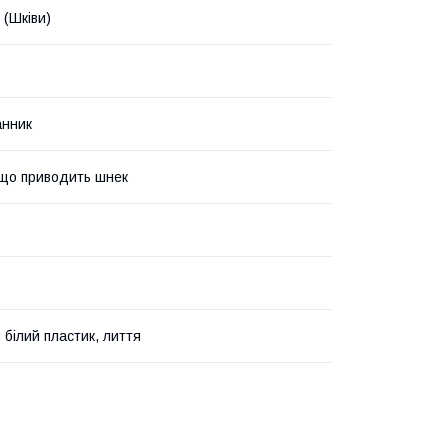
 (Шківи)
анник
що приводить шнек
 білий пластик, лиття