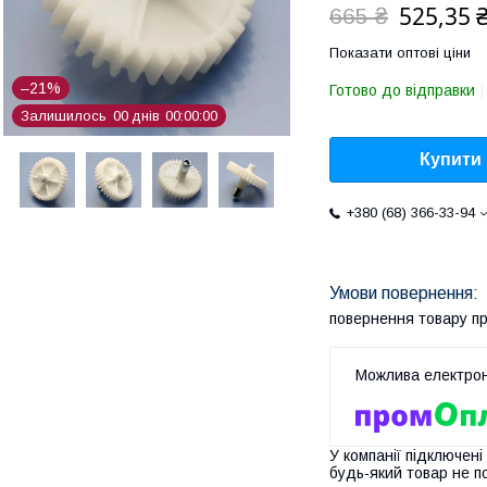
525,35 
665 ₴
Показати оптові ціни
–21%
Готово до відправки
Залишилось
0
0
днів
0
0
0
0
0
0
Купити
+380 (68) 366-33-94
повернення товару п
У компанії підключені
будь-який товар не п