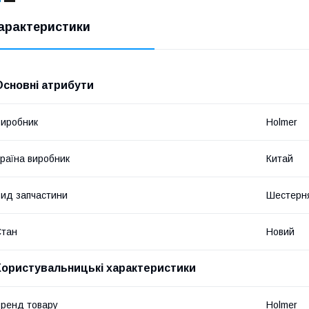
арактеристики
Основні атрибути
иробник
Holmer
раїна виробник
Китай
ид запчастини
Шестерн
Стан
Новий
Користувальницькі характеристики
ренд товару
Holmer