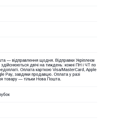
та — відправлення щодня. Відправки Укріплеєм
 здійснюються двічі на тиждень: кожні ПН і ЧТ по
едоплаті. Оплата карткою Visa/MasterCard, Apple
gle Pay, завдяки продавцю. Оплата у разі
я товару — тільки Нова Пошта.
рубок