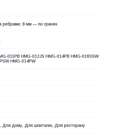
а ребрами; 8 мм — по гранях
а
HMG-011PB HMG-012JS HMG-014PB HMG-016SSW
7PSW HMG-014PW
, Для дому, Для шпиталю, Для ресторану