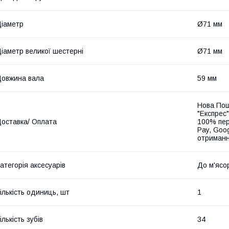
іаметр
Ø71 мм
іаметр великої шестерні
Ø71 мм
овжина вала
59 мм
Нова Пош
"Експрес"
оставка/ Оплата
100% пер
Pay, Goo
отриманн
атегорія аксесуарів
До м'ясо
ількість одиниць, шт
1
ількість зубів
34