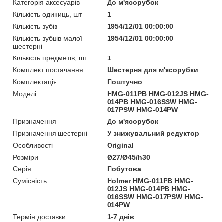
Категорія аксесуарів
До м'ясорубок
Кількість одиниць, шт
1
Кількість зубів
1954/12/01 00:00:00
Кількість зубців малої
1954/12/01 00:00:00
шестерні
Кількість предметів, шт
1
Комплект постачання
Шестерня для м'ясорубки
Комплектація
Поштучно
Моделі
HMG-011PB HMG-012JS HMG-
014PB HMG-016SSW HMG-
017PSW HMG-014PW
Призначення
До м'ясорубок
Призначення шестерні
У знижувальний редуктор
Особливості
Original
Розміри
Ø27/Ø45/h30
Серія
Побутова
Сумісність
Holmer HMG-011PB HMG-
012JS HMG-014PB HMG-
016SSW HMG-017PSW HMG-
014PW
Термін доставки
1-7 днів