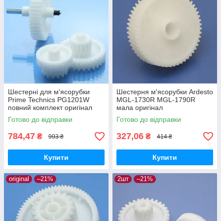
Шестерні для м'ясорубки
Шестерня м'ясорубки Ardesto
Prime Technics PG1201W
MGL-1730R MGL-1790R
повний комплект оригінал
мала оригінал
харчовий пластик
Готово до відправки
Готово до відправки
784,47
327,06
₴
₴
993 ₴
414 ₴
Купити
Купити
original
–21%
2шт
–21%