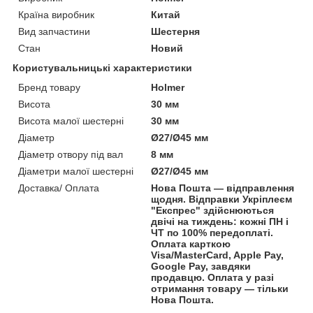
Країна виробник
Китай
Вид запчастини
Шестерня
Стан
Новий
Користувальницькі характеристики
Бренд товару
Holmer
Висота
30 мм
Висота малої шестерні
30 мм
Діаметр
Ø27/Ø45 мм
Діаметр отвору під вал
8 мм
Діаметри малої шестерні
Ø27/Ø45 мм
Доставка/ Оплата
Нова Пошта — відправлення
щодня. Відправки Укріплеєм
"Експрес" здійснюються
двічі на тиждень: кожні ПН і
ЧТ по 100% передоплаті.
Оплата карткою
Visa/MasterCard, Apple Pay,
Google Pay, завдяки
продавцю. Оплата у разі
отримання товару — тільки
Нова Пошта.