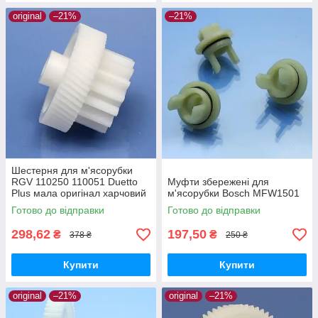
original
–21%
–21%
Шестерня для м'ясорубки
RGV 110250 110051 Duetto
Муфти збережені для
Plus мала оригінал харчовий
м'ясорубки Bosch MFW1501
пластик
Готово до відправки
Готово до відправки
298,62
197,50
₴
₴
378 ₴
250 ₴
Купити
Купити
original
–21%
original
–21%