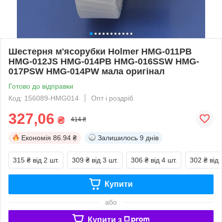
Шестерня м'ясорубки Holmer HMG-011PB
HMG-012JS HMG-014PB HMG-016SSW HMG-
017PSW HMG-014PW мала оригінал
Готово до відправки
Код: 156089-HMG014
Опт і роздріб
327,06
₴
414 ₴
Економія
86.94 ₴
Залишилось
9 днів
315 ₴
від 2 шт.
309 ₴
від 3 шт.
306 ₴
від 4 шт.
302 ₴
від 
Купити
або
Купити з