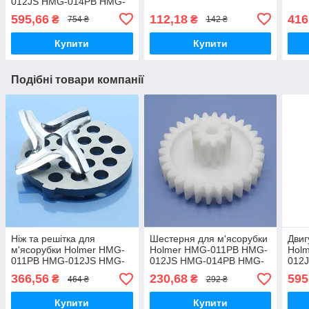
012JS HMG-014PB HMG-
016SSW HMG-017PSW
595,66
112,18
416
₴
₴
754 ₴
142 ₴
HMG-014PW
Купити
Купити
Подібні товари компанії
Ніж та решітка для
Шестерня для м'ясорубки
Двиг
м'ясорубки Holmer HMG-
Holmer HMG-011PB HMG-
Hol
011PB HMG-012JS HMG-
012JS HMG-014PB HMG-
012
014PB HMG-016SSW
016SSW HMG-017PSW
016
366,56
230,68
595
₴
₴
464 ₴
292 ₴
HMG-017PSW HMG-
HMG-014PW середня
HMG
014PW котлетна груба
оригінал
Купити
Купити
7мм