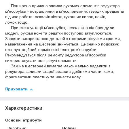
Поширена причина зломки рухомих елементів редуктора
м'ясорубки - потрапляння в м’ясоприємник твердих предметів
під час роботи: осколків кісток, кухонних вилок, ножів,
ложок тощо.
При експлуатації м'ясорубок, незалежно від бренду чи
моделі, рухомі ножі та решітки поступово затуплюються.
Завдяки використанню деталей з гострими ріжучими краями,
навантаження на шестерні знижується. Це значно подовжує
експлуатаційний термін всієї електром'ясорубки.
Рекомендується після ремонту редуктора м'ясорубки
використовувати нові ріжучі елементи.
Заміна шестерней вимагає максимально видалити з
редуктора залишки старої змазки з дрібними частинками,
фрагментами пластику та нанести нову.
Приховати
Характеристики
Основні атрибути
Виробник
Holmer