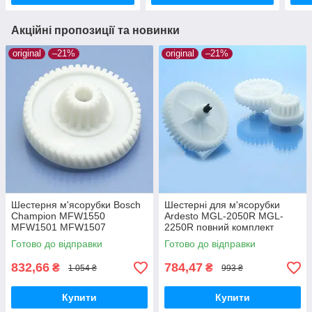
Акційні пропозиції та новинки
original
–21%
original
–21%
Шестерня м'ясорубки Bosch
Шестерні для м'ясорубки
Champion MFW1550
Ardesto MGL-2050R MGL-
MFW1501 MFW1507
2250R повний комплект
MFW1511 MFW1545 SFW1
оригінал харчовий пластик
Готово до відправки
Готово до відправки
CNFW2 оригінал Ø68 h25
z=16/50
832,66
784,47
₴
₴
1 054 ₴
993 ₴
Купити
Купити