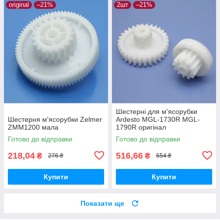
original
–21%
2шт
–21%
Шестерні для м'ясорубки
Шестерня м'ясорубки Zelmer
Ardesto MGL-1730R MGL-
ZMM1200 мала
1790R оригінал
Готово до відправки
Готово до відправки
218,04
516,66
₴
₴
276 ₴
654 ₴
Купити
Купити
Показати ще