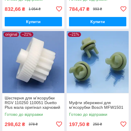
CNFW2 оригінал Ø68 h25
z=16/50
832,66
784,47
₴
₴
1 054 ₴
993 ₴
Купити
Купити
original
–21%
–21%
Шестерня для м'ясорубки
RGV 110250 110051 Duetto
Муфти збережені для
Plus мала оригінал харчовий
м'ясорубки Bosch MFW1501
пластик
Готово до відправки
Готово до відправки
298,62
197,50
₴
₴
378 ₴
250 ₴