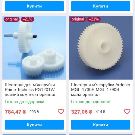
Купити
Купити
original
–21%
original
–21%
Шестерні для м'ясорубки
Шестерня м'ясорубки Ardesto
Prime Technics PG1201W
MGL-1730R MGL-1790R
повний комплект оригінал
мала оригінал
харчовий пластик
Готово до відправки
Готово до відправки
784,47
327,06
₴
₴
993 ₴
414 ₴
Купити
Купити