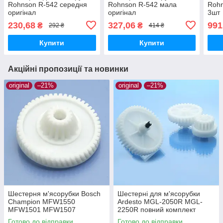
Rohnson R-542 середня
Rohnson R-542 мала
Rohn
оригінал
оригінал
3шт
230,68
327,06
991
₴
₴
292 ₴
414 ₴
Купити
Купити
Акційні пропозиції та новинки
original
–21%
original
–21%
Шестерня м'ясорубки Bosch
Шестерні для м'ясорубки
Champion MFW1550
Ardesto MGL-2050R MGL-
MFW1501 MFW1507
2250R повний комплект
MFW1511 MFW1545 SFW1
оригінал харчовий пластик
Готово до відправки
Готово до відправки