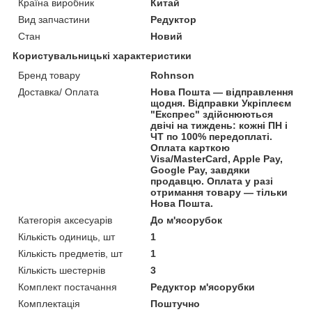
Країна виробник
Китай
Вид запчастини
Редуктор
Стан
Новий
Користувальницькі характеристики
Бренд товару
Rohnson
Доставка/ Оплата
Нова Пошта — відправлення
щодня. Відправки Укріплеєм
"Експрес" здійснюються
двічі на тиждень: кожні ПН і
ЧТ по 100% передоплаті.
Оплата карткою
Visa/MasterCard, Apple Pay,
Google Pay, завдяки
продавцю. Оплата у разі
отримання товару — тільки
Нова Пошта.
Категорія аксесуарів
До м'ясорубок
Кількість одиниць, шт
1
Кількість предметів, шт
1
Кількість шестернів
3
Комплект постачання
Редуктор м'ясорубки
Комплектація
Поштучно