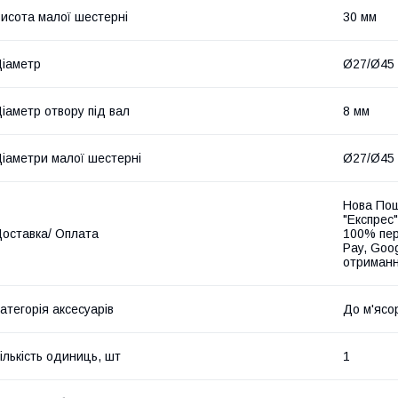
исота малої шестерні
30 мм
іаметр
Ø27/Ø45
іаметр отвору під вал
8 мм
іаметри малої шестерні
Ø27/Ø45
Нова Пош
"Експрес"
оставка/ Оплата
100% пер
Pay, Goo
отриманн
атегорія аксесуарів
До м'ясо
ількість одиниць, шт
1