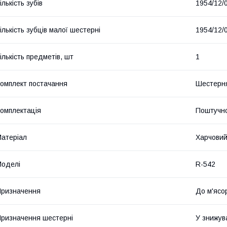
ількість зубів
1954/12/
ількість зубців малої шестерні
1954/12/
ількість предметів, шт
1
омплект постачання
Шестерня
омплектація
Поштучн
атеріал
Харчовий
оделі
R-542
ризначення
До м'ясо
ризначення шестерні
У знижув