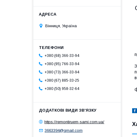
Вінниця, Україна
П
п
+380 (68) 366-33-94
П
+380 (95) 766-33-94
З
п
+380 (73) 366-33-94
в
+380 (67) 885-33-25
З
+380 (50) 958-32-64
ф
https://remontiruem-sami.com.ua/
Х
3663394@gmail.com