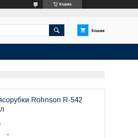
Кошик
Кошик
ясорубки Rohnson R-542
ал
₴