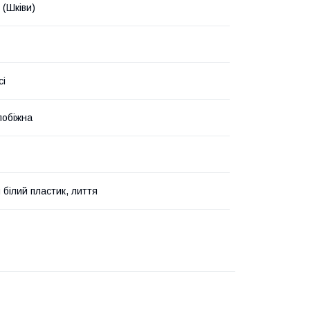
 (Шківи)
сі
побіжна
 білий пластик, лиття