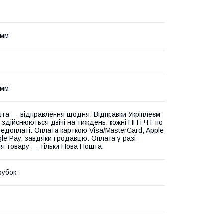
 мм
 мм
та — відправлення щодня. Відправки Укріплеєм
 здійснюються двічі на тиждень: кожні ПН і ЧТ по
едоплаті. Оплата карткою Visa/MasterCard, Apple
gle Pay, завдяки продавцю. Оплата у разі
я товару — тільки Нова Пошта.
рубок