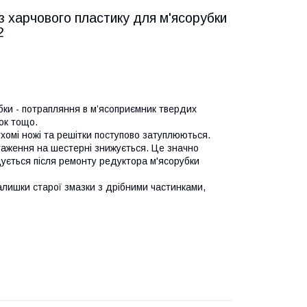
з харчового пластику для м'ясорубки
2
и - потрапляння в м’ясоприємник твердих
жок тощо.
хомі ножі та решітки поступово затуплюються.
таження на шестерні знижується. Це значно
дується після ремонту редуктора м'ясорубки
ишки старої змазки з дрібними частинками,