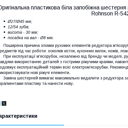
Оригінальна пластикова біла запобіжна шестерня 
Rohnson R-54
Ø27/Ø45 мм;
12/54 зубів;
висота - 30 мм;
посадка на вал - Ø8 мм.
оширена причина зломки рухомих елементів редуктора м'ясорубк
редметів під час роботи: осколків кісток, кухонних вилок, ножів, ло
ри експлуатації м'ясорубок, незалежно від бренду чи моделі, ру
авдяки використанню деталей з гострими ріжучими краями, наван
одовжує експлуатаційний термін всієї електром'ясорубки. Рекомен
икористовувати нові ріжучі елементи.
аміна шестерней вимагає максимально видалити з редуктора зал
рагментами пластику та нанести нову.
арактеристики