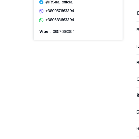
@RSua_official
+380957663394
+380683663394
В
Viber
0957663394
К
В
Б
В