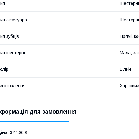
ип
Шестерні
ип аксесуара
Шестерні
ип зубців
Прямі, ко
ип шестерні
Мала, за
олір
Білий
иготовлення
Харчовий
нформація для замовлення
іна:
327,06 ₴