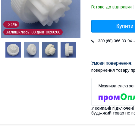
Готово до відправки
–21%
Купити
Залишилось
0
0
днів
0
0
0
0
0
0
+380 (68) 366-33-94
повернення товару п
У компанії підключені
будь-який товар не п