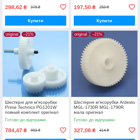
298,62
197,50
₴
₴
378 ₴
250 ₴
Купити
Купити
original
–21%
original
–21%
Шестерні для м'ясорубки
Шестерня м'ясорубки Ardesto
Prime Technics PG1201W
MGL-1730R MGL-1790R
повний комплект оригінал
мала оригінал
харчовий пластик
Готово до відправки
Готово до відправки
784,47
327,06
₴
₴
993 ₴
414 ₴