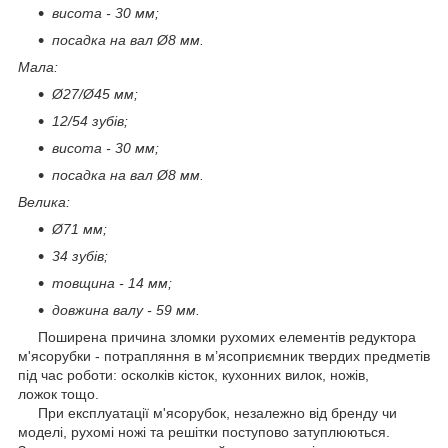
висота - 30 мм;
посадка на вал Ø8 мм.
Мала:
Ø27/Ø45 мм;
12/54 зубів;
висота - 30 мм;
посадка на вал Ø8 мм.
Велика:
Ø71 мм;
34 зубів;
товщина - 14 мм;
довжина валу - 59 мм.
Поширена причина зломки рухомих елементів редуктора
м'ясорубки - потрапляння в м’ясоприємник твердих предметів
під час роботи: осколків кісток, кухонних вилок, ножів,
ложок тощо.
При експлуатації м'ясорубок, незалежно від бренду чи
моделі, рухомі ножі та решітки поступово затуплюються.