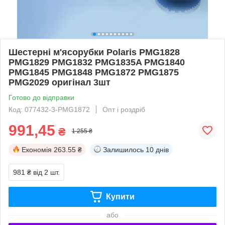
Шестерні м'ясорубки Polaris PMG1828
PMG1829 PMG1832 PMG1835A PMG1840
PMG1845 PMG1848 PMG1872 PMG1875
PMG2029 оригінал 3шт
Готово до відправки
Код: 077432-3-PMG1872
Опт і роздріб
991,45
₴
1 255 ₴
Економія
263.55 ₴
Залишилось
10 днів
981 ₴
від 2 шт.
Купити
або