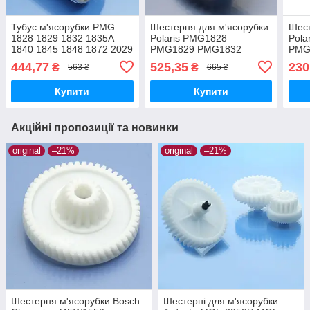
Тубус м'ясорубки PMG
Шестерня для м'ясорубки
Шест
1828 1829 1832 1835A
Polaris PMG1828
Pola
1840 1845 1848 1872 2029
PMG1829 PMG1832
PMG
оригінал
PMG1835A PMG1840
PMG
444,77
525,35
230
₴
₴
563 ₴
665 ₴
PMG1845 PMG1848
PMG
PMG1872 PMG1875
PMG
Купити
Купити
PMG2029 приводна
PMG
оригінал
ориг
Акційні пропозиції та новинки
original
–21%
original
–21%
Шестерня м'ясорубки Bosch
Шестерні для м'ясорубки