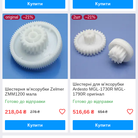
Купити
Купити
original
–21%
2шт
–21%
Шестерні для м'ясорубки
Шестерня м'ясорубки Zelmer
Ardesto MGL-1730R MGL-
ZMM1200 мала
1790R оригінал
Готово до відправки
Готово до відправки
218,04
516,66
₴
₴
276 ₴
654 ₴
Купити
Купити