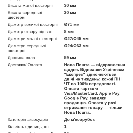
Висота малої шестерні
30 мм
Висота середньої
30 мм
шестерні
Діаметр великої шестерні
Ø71 мм
Діаметр отвору під вал
8 мм
Діаметри малої шестерні
Ø27/Ø45 мм
Діаметри середньої
Ø24/Ø63 мм
шестерні
Довжина вала
59 мм
Доставка/ Оплата
Нова Пошта — відправлення
щодня. Відправки Укріплеєм
"Експрес" здійснюються
двічі на тиждень: кожні ПН і
ЧТ по 100% передоплаті.
Оплата карткою
Visa/MasterCard, Apple Pay,
Google Pay, завдяки
продавцю. Оплата у разі
отримання товару — тільки
Нова Пошта.
Категорія аксесуарів
До м'ясорубок
Кількість одиниць, шт
1