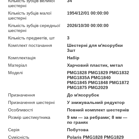
Кількість зубців великої
34
шестерні
Кількість зубців малої
1954/12/01 00:00:00
шестерні
Кількість зубців середньої
2026/10/30 00:00:00
шестерні
Кількість предметів, шт
3
Комплект постачання
Шестерні для м'ясорубки
3шт
Комплектація
Набір
Матеріал
Харчовий пластик, метал
Моделі
PMG1828 PMG1829 PMG1832
PMG1835A PMG1840
PMG1845 PMG1848 PMG1872
PMG1875 PMG2029
Призначення
До м'ясорубок
Призначення шестерні
У знижувальний редуктор
Особливості
Повний комплект шестернів
Розмір шестикутника
9 мм — за ребрами; 8 мм —
по гранях
Серія
Побутова
Сумісність
Polaris PMG1828 PMG1829