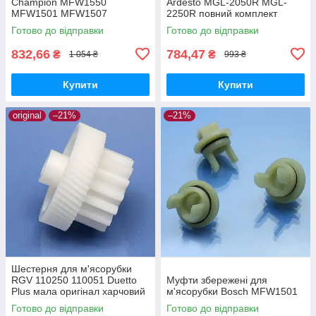
Champion MFW1550
Ardesto MGL-2050R MGL-
MFW1501 MFW1507
2250R повний комплект
MFW1511 MFW1545 SFW1
оригінал харчовий пластик
Готово до відправки
Готово до відправки
CNFW2 оригінал Ø68 h25
z=16/50
832,66
784,47
₴
₴
1 054 ₴
993 ₴
Купити
Купити
original
–21%
–21%
Шестерня для м'ясорубки
RGV 110250 110051 Duetto
Муфти збережені для
Plus мала оригінал харчовий
м'ясорубки Bosch MFW1501
пластик
Готово до відправки
Готово до відправки