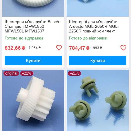
Шестерня м'ясорубки Bosch
Шестерні для м'ясорубки
Champion MFW1550
Ardesto MGL-2050R MGL-
MFW1501 MFW1507
2250R повний комплект
MFW1511 MFW1545 SFW1
оригінал харчовий пластик
Готово до відправки
Готово до відправки
CNFW2 оригінал Ø68 h25
z=16/50
832,66
784,47
₴
₴
1 054 ₴
993 ₴
Купити
Купити
original
–21%
–21%