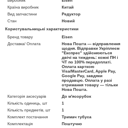
Виробник
Eisen
Країна виробник
Китай
Вид запчастини
Редуктор
Стан
Новий
Користувальницькі характеристики
Бренд товару
Eisen
Доставка/ Оплата
Нова Пошта — відправлення
щодня. Відправки Укріплеєм
"Експрес" здійснюються
двічі на тиждень: кожні ПН і
ЧТ по 100% передоплаті.
Оплата карткою
Visa/MasterCard, Apple Pay,
Google Pay, завдяки
продавцю. Оплата у разі
отримання товару — тільки
Нова Пошта.
Категорія аксесуарів
До м'ясорубок
Кількість одиниць, шт
1
Кількість предметів, шт
1
Комплект постачання
Тримач тубуса
Комплектація
Поштучно