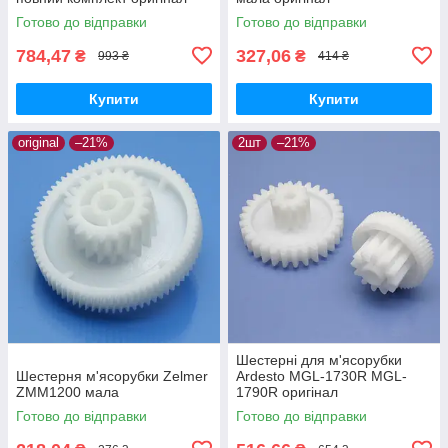
харчовий пластик
Готово до відправки
Готово до відправки
784,47
327,06
₴
₴
993 ₴
414 ₴
Купити
Купити
original
–21%
2шт
–21%
Шестерні для м'ясорубки
Шестерня м'ясорубки Zelmer
Ardesto MGL-1730R MGL-
ZMM1200 мала
1790R оригінал
Готово до відправки
Готово до відправки