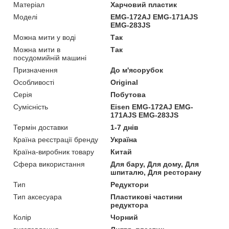
Матеріал
Харчовий пластик
Моделі
EMG-172АJ EMG-171АJS
EMG-283JS
Можна мити у воді
Так
Можна мити в
Так
посудомийній машині
Призначення
До м'ясорубок
Особливості
Original
Серія
Побутова
Сумісність
Eisen EMG-172АJ EMG-
171АJS EMG-283JS
Термін доставки
1-7 днів
Країна реєстрації бренду
Україна
Країна-виробник товару
Китай
Сфера використання
Для бару, Для дому, Для
шпиталю, Для ресторану
Тип
Редуктори
Тип аксесуара
Пластикові частини
редуктора
Колір
Чорний