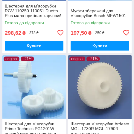
Шестерня для м'ясорубки
RGV 110250 110051 Duetto
Муфти збережені для
Plus мала оригінал харчовий
м'ясорубки Bosch MFW1501
пластик
Готово до відправки
Готово до відправки
298,62
197,50
₴
₴
378 ₴
250 ₴
Купити
Купити
original
–21%
original
–21%
Шестерні для м'ясорубки
Шестерня м'ясорубки Ardesto
Prime Technics PG1201W
MGL-1730R MGL-1790R
повний комплект оригінал
мала оригінал