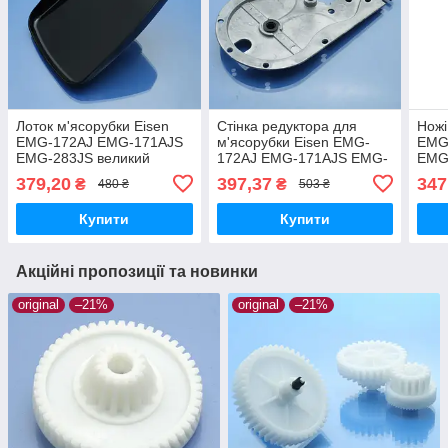
Лоток м'ясорубки Eisen
Стінка редуктора для
Ножі
EMG-172АJ EMG-171АJS
м'ясорубки Eisen EMG-
EMG
EMG-283JS великий
172АJ EMG-171АJS EMG-
EMG
пластиковий
283JS оригінал
EMG
379,20
397,37
347
₴
₴
480 ₴
503 ₴
EMG
EMG-
Купити
Купити
Акційні пропозиції та новинки
original
–21%
original
–21%