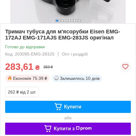
Тримач тубуса для м'ясорубки Eisen EMG-
172АJ EMG-171АJS EMG-283JS оригінал
Готово до відправки
Код: 203095-EMG-283JS
Опт і роздріб
283,61
₴
359 ₴
Економія
75.39 ₴
Залишилось
10 днів
262 ₴
від 2 шт.
Купити
або
Купити з