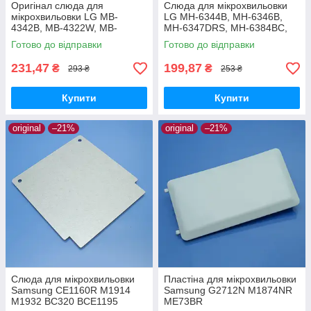
Оригінал слюда для
Слюда для мікрохвильовки
мікрохвильовки LG MB-
LG MH-6344B, MH-6346B,
4342B, MB-4322W, MB-
MH-6347DRS, MH-6384BC,
4346W, MH-6346, MH-6387,
MH-6384BLC, MH-6387VRC,
Готово до відправки
Готово до відправки
MG-6343, MH-6348
MH6548DRB, MH6542X,
MH6543SAR
231,47
199,87
₴
₴
293 ₴
253 ₴
Купити
Купити
original
–21%
original
–21%
Слюда для мікрохвильовки
Пластіна для мікрохвильовки
Samsung CE1160R M1914
Samsung G2712N M1874NR
M1932 BC320 BCE1195
ME73BR