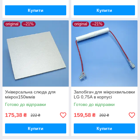
Купити
Купити
original
–21%
original
–21%
Універсальна слюда для
Запобігач для мікрохвильовки
мікрох150ммів
LG 0,75А в корпусі
Готово до відправки
Готово до відправки
175,38
159,58
₴
₴
222 ₴
202 ₴
Купити
Купити