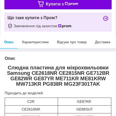
Купити з
Що таке купити з Пром?
Замовлення під захистом
Опис
Характеристики
Відгуки про товар
Доставка
Опис
Слюдна пластина для мікрохвильовки
Samsung CE2618NR CE2815NR GE712BR
GE82WR GE87YR ME711KR ME81KRW
MW713KR PG838R MG23F301TAK
Підходить до моделей:
C2R
GE87KR
CE2618NR
GE88SUT