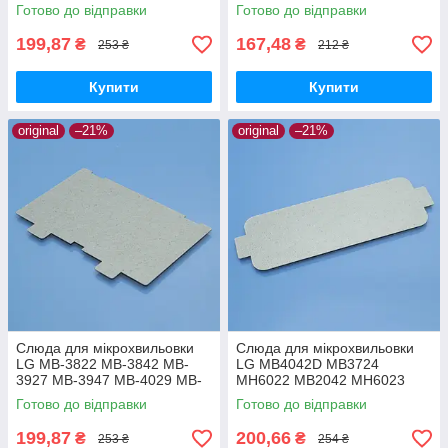
CE1190 CE2914R MG1043
Готово до відправки
Готово до відправки
ME1280 ME8123 MW1060
CE3270
199,87
167,48
₴
₴
253 ₴
212 ₴
Купити
Купити
original
–21%
original
–21%
Слюда для мікрохвильовки
Слюда для мікрохвильовки
LG MB-3822 MB-3842 MB-
LG MB4042D MB3724
3927 MB-3947 MB-4029 MB-
MH6022 MB2042 MH6023
4049 MB-4088 MC-8088 MH-
MH6024 MH6042 MH6043
Готово до відправки
Готово до відправки
5863 MH-6021 MH6048 MH-
MH6044
6340 MH-6387
199,87
200,66
₴
₴
253 ₴
254 ₴