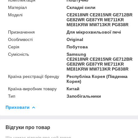
Матеріал
Складні сили
Моделі
CE2618NR CE2815NR GE712BR
GE82WR GE87YR ME711KR
ME81KRW MW713KR PG838R
Призначення
Для мікрохвильової печі
Особливості
Original
Серія
Побутова
Сумісність
Samsung
CE2618NR CE2815NR GE712BR
GE82WR GE87YR ME711KR
ME81KRW MW713KR PG838R
Країна реєстрації бренду
Республіка Корея (Південна
Корея)
Країна-виробник товару
Китай
Тип
Запобігальники
Приховати
Відгуки про товар
Ще немає відгуків про цей товар