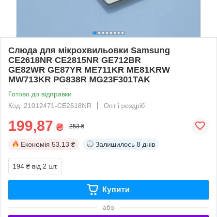
Слюда для мікрохвильовки Samsung
CE2618NR CE2815NR GE712BR
GE82WR GE87YR ME711KR ME81KRW
MW713KR PG838R MG23F301TAK
Готово до відправки
Код: 21012471-CE2618NR
Опт і роздріб
199,87
₴
253 ₴
Економія
53.13 ₴
Залишилось
8 днів
194 ₴
від 2 шт.
Купити
або