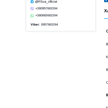
@RSua_official
+380957663394
Х
+380683663394
Viber
0957663394
В
К
В
Б