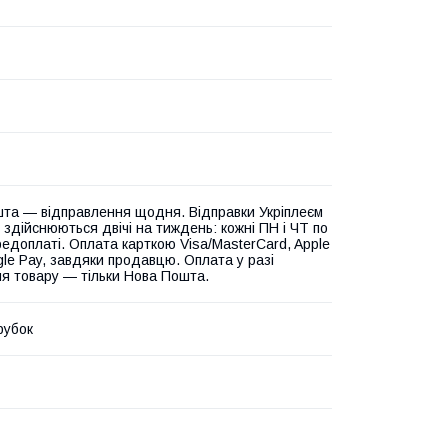
та — відправлення щодня. Відправки Укріплеєм
 здійснюються двічі на тиждень: кожні ПН і ЧТ по
едоплаті. Оплата карткою Visa/MasterCard, Apple
gle Pay, завдяки продавцю. Оплата у разі
я товару — тільки Нова Пошта.
рубок