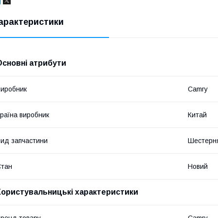
арактеристики
Основні атрибути
иробник
Camry
раїна виробник
Китай
ид запчастини
Шестерн
Стан
Новий
Користувальницькі характеристики
ренд товару
Camry