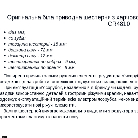
Оригінальна біла приводна шестерня з харчов
CR4810
Ø81 мм;
45 зубів;
товщина шестерні - 15 мм;
довжина валу - 72 мм;
діаметр валу - 12 мм;
шестигранник по ребрах - 9 мм;
шестигранник по гранях - 8 мм.
оширена причина зломки рухомих елементів редуктора м'ясорубк
редметів під час роботи: осколків кісток, кухонних вилок, ножів, ло
ри експлуатації м'ясорубок, незалежно від бренду чи моделі, ру
авдяки використанню деталей з гострими ріжучими краями, наван
одовжує експлуатаційний термін всієї електром'ясорубки. Рекомен
икористовувати нові ріжучі елементи.
аміна шестерней вимагає максимально видалити з редуктора зал
рагментами пластику та нанести нову.