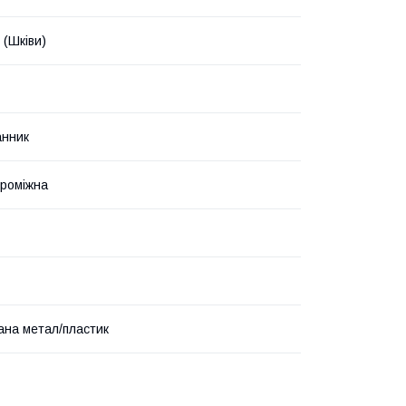
 (Шківи)
анник
проміжна
ана метал/пластик