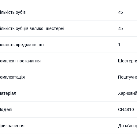
ількість зубів
45
ількість зубців великої шестерні
45
ількість предметів, шт
1
омплект постачання
Шестерня
омплектація
Поштучн
атеріал
Харчовий
оделі
CR4810
ризначення
До м'ясо