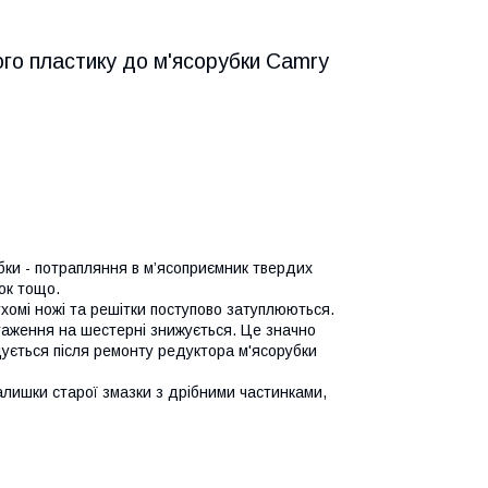
ого пластику до м'ясорубки Camry
и - потрапляння в м’ясоприємник твердих
жок тощо.
хомі ножі та решітки поступово затуплюються.
таження на шестерні знижується. Це значно
дується після ремонту редуктора м'ясорубки
ишки старої змазки з дрібними частинками,