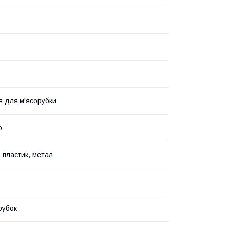
 для м'ясорубки
о
 пластик, метал
рубок