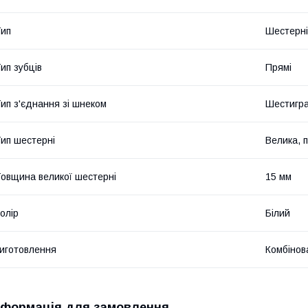
ип
Шестерні
ип зубців
Прямі
ип з'єднання зі шнеком
Шестигр
ип шестерні
Велика, 
овщина великої шестерні
15 мм
олір
Білий
иготовлення
Комбінов
нформація для замовлення