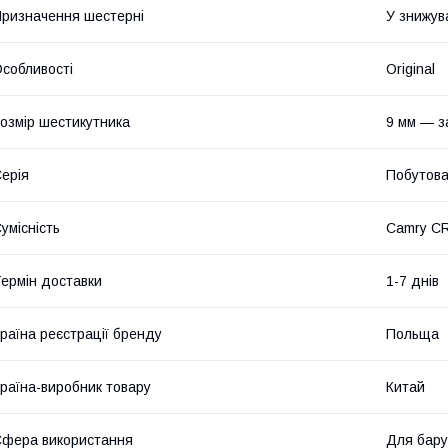
ризначення шестерні
У знижув
собливості
Original
озмір шестикутника
9 мм — з
ерія
Побутов
умісність
Camry C
ермін доставки
1-7 днів
раїна реєстрації бренду
Польща
раїна-виробник товару
Китай
фера використання
Для бару