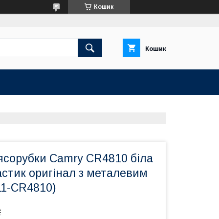
Кошик
Кошик
ясорубки Camry CR4810 біла
стик оригінал з металевим
11-CR4810)
₴