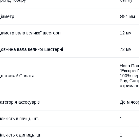
іаметр
Ø81 мм
іаметр вала великої шестерні
12 мм
овжина вала великої шестерні
72 мм
Нова Пош
"Експрес"
оставка/ Оплата
100% пер
Pay, Goo
отриманн
атегорія аксесуарів
До м'ясо
ількість в пачці, шт.
1
ількість одиниць, шт
1