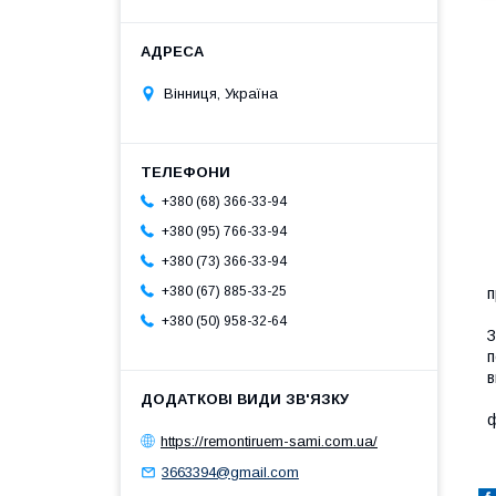
Вінниця, Україна
+380 (68) 366-33-94
+380 (95) 766-33-94
+380 (73) 366-33-94
П
+380 (67) 885-33-25
п
П
+380 (50) 958-32-64
З
п
в
З
ф
https://remontiruem-sami.com.ua/
3663394@gmail.com