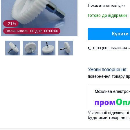
Показати оптові ціни
Готово до відправки
–21%
Залишилось
0
0
днів
0
0
0
0
0
0
Купити
+380 (68) 366-33-94
повернення товару п
У компанії підключені
будь-який товар не п