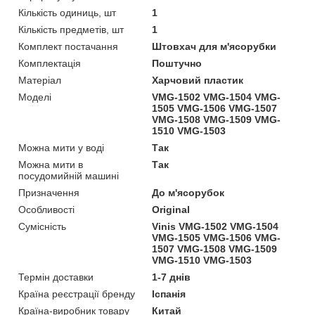
Кількість одиниць, шт
1
Кількість предметів, шт
1
Комплект постачання
Штовхач для м'ясорубки
Комплектація
Поштучно
Матеріал
Харчовий пластик
Моделі
VMG-1502 VMG-1504 VMG-
1505 VMG-1506 VMG-1507
VMG-1508 VMG-1509 VMG-
1510 VMG-1503
Можна мити у воді
Так
Можна мити в
Так
посудомийній машині
Призначення
До м'ясорубок
Особливості
Original
Сумісність
Vinis VMG-1502 VMG-1504
VMG-1505 VMG-1506 VMG-
1507 VMG-1508 VMG-1509
VMG-1510 VMG-1503
Термін доставки
1-7 днів
Країна реєстрації бренду
Іспанія
Країна-виробник товару
Китай