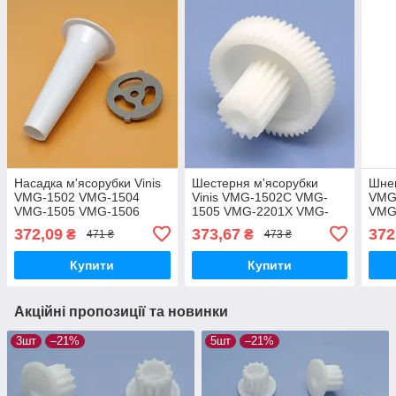
Насадка м'ясорубки Vinis
Шестерня м'ясорубки
Шнек
VMG-1502 VMG-1504
Vinis VMG-1502C VMG-
VMG
VMG-1505 VMG-1506
1505 VMG-2201X VMG-
VMG
VMG-1507 VMG-1508
1506W VMG-1510 VMG-
VMG
372,09
373,67
372
₴
₴
471 ₴
473 ₴
VMG-1509 VMG-1510
1509 VMG-1508B VMG-
VMG
VMG-1503 для ковбаси
1507 VMG-1502W мала
ориг
Купити
Купити
оригінал
Акційні пропозиції та новинки
3шт
–21%
5шт
–21%