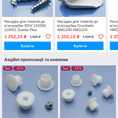
Насадка для томатів до
Насадка для томатів до
Наса
м'ясорубки RGV 110250
м'ясорубки Grunhelm
м'яс
110051 Duetto Plus
AMG240 AMG220
HMG-
оригінал
AMG2634ASSJ
1 252,15
1 252,15
1 2
₴
₴
1 585 ₴
1 585 ₴
AMG2663APSJ MG2030R
GKM0020 GKM0022
Купити
Купити
GKM0023M GKM0016
оригінал
Акційні пропозиції та новинки
3шт
–21%
5шт
–21%