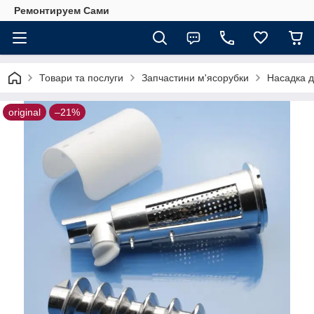
Ремонтируем Сами
Товари та послуги
Запчастини м'ясорубки
Насадка д
original
–21%