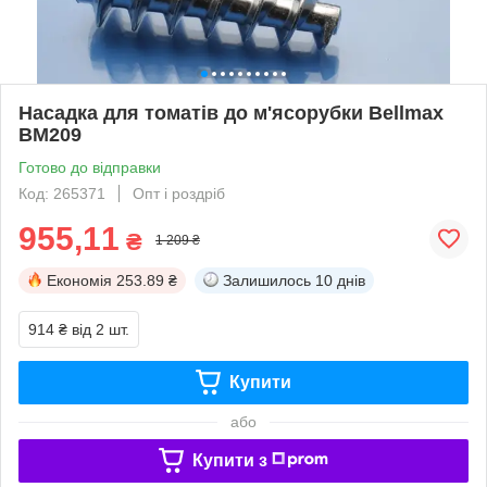
Насадка для томатів до м'ясорубки Bellmax
BM209
Готово до відправки
Код: 265371
Опт і роздріб
955,11
₴
1 209 ₴
Економія
253.89 ₴
Залишилось
10 днів
914 ₴
від 2 шт.
Купити
або
Купити з