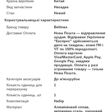
Країна виробник
Китай
Вид запчастини
Насадка
Стан
Новий
Користувальницькі характеристики
Бренд товару
Bellmax
Доставка/ Оплата
Нова Пошта — відправлення
щодня. Відправки Укріплеєм
"Експрес" здійснюються
двічі на тиждень: кожні ПН і
ЧТ по 100% передоплаті.
Оплата карткою
Visa/MasterCard, Apple Pay,
Google Pay, завдяки
продавцю. Оплата у разі
отримання товару — тільки
Нова Пошта.
Категорія аксесуарів
До м'ясорубок
Кількість одиниць для
1
перерахунку
Кількість одиниць, шт
1
Комплектація
Набір
Матеріал
Алюмінієвий сплав,
неіржавка сталь, харчовий