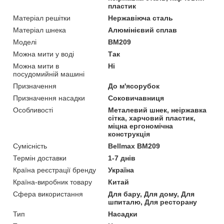
пластик
Матеріал решітки
Нержавіюча сталь
Матеріал шнека
Алюмінієвий сплав
Моделі
BM209
Можна мити у воді
Так
Можна мити в
Ні
посудомийній машині
Призначення
До м'ясорубок
Призначення насадки
Соковичавниця
Особливості
Металевий шнек, неіржавка
сітка, харчовий пластик,
міцна ергономічна
конструкція
Сумісність
Bellmax BM209
Термін доставки
1-7 днів
Країна реєстрації бренду
Україна
Країна-виробник товару
Китай
Сфера використання
Для бару, Для дому, Для
шпиталю, Для ресторану
Тип
Насадки