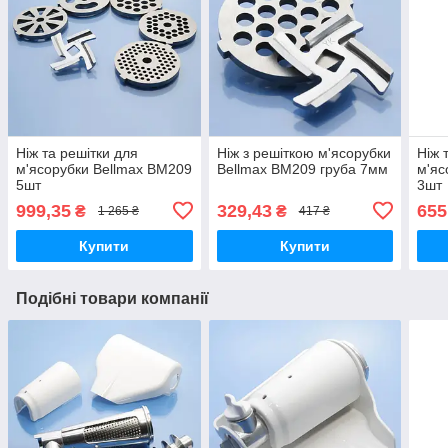
Ніж та решітки для
Ніж з решіткою м'ясорубки
Ніж 
м'ясорубки Bellmax BM209
Bellmax BM209 груба 7мм
м'яс
5шт
3шт
999,35
329,43
655
₴
₴
1 265 ₴
417 ₴
Купити
Купити
Подібні товари компанії