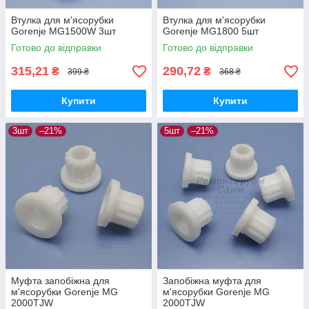
Втулка для м'ясорубки
Втулка для м'ясорубки
Gorenje MG1500W 3шт
Gorenje MG1800 5шт
Готово до відправки
Готово до відправки
315,21
290,72
₴
₴
399 ₴
368 ₴
Купити
Купити
3шт
–21%
5шт
–21%
Муфта запобіжна для
Запобіжна муфта для
м'ясорубки Gorenje MG
м'ясорубки Gorenje MG
2000TJW
2000TJW