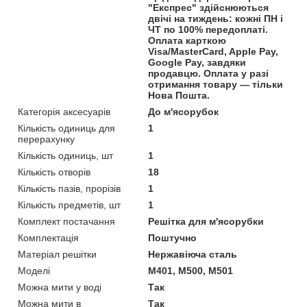
"Експрес" здійснюються
двічі на тиждень: кожні ПН і
ЧТ по 100% передоплаті.
Оплата карткою
Visa/MasterCard, Apple Pay,
Google Pay, завдяки
продавцю. Оплата у разі
отримання товару — тільки
Нова Пошта.
Категорія аксесуарів
До м'ясорубок
Кількість одиниць для
1
перерахунку
Кількість одиниць, шт
1
Кількість отворів
18
Кількість пазів, прорізів
1
Кількість предметів, шт
1
Комплект постачання
Решітка для м'ясорубки
Комплектація
Поштучно
Матеріал решітки
Нержавіюча сталь
Моделі
M401, M500, M501
Можна мити у воді
Так
Можна мити в
Так