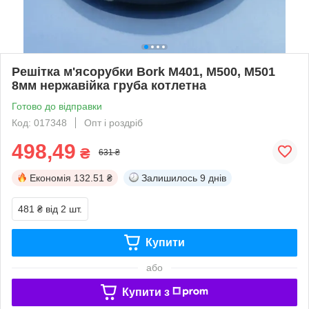
Решітка м'ясорубки Bork M401, M500, M501
8мм нержавійка груба котлетна
Готово до відправки
Код: 017348
Опт і роздріб
498,49
₴
631 ₴
Економія
132.51 ₴
Залишилось
9 днів
481 ₴
від 2 шт.
Купити
або
Купити з