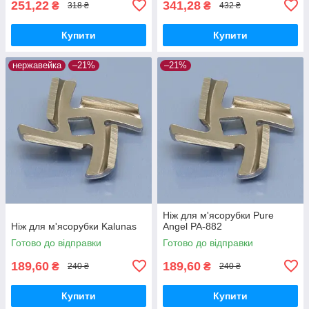
251,22
341,28
₴
₴
318 ₴
432 ₴
Купити
Купити
нержавейка
–21%
–21%
Ніж для м'ясорубки Pure
Ніж для м'ясорубки Kalunas
Angel PA-882
Готово до відправки
Готово до відправки
189,60
189,60
₴
₴
240 ₴
240 ₴
Купити
Купити