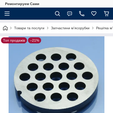
Ремонтируем Сами
Товари та послуги
Запчастини м'ясорубки
Решітка м
Топ продажів
–21%