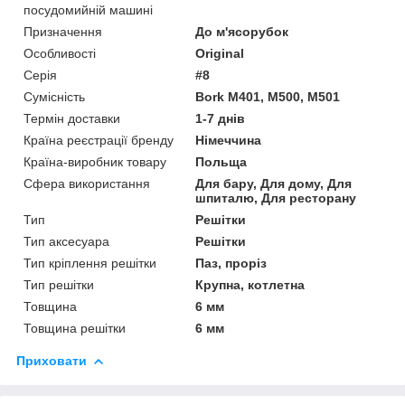
посудомийній машині
Призначення
До м'ясорубок
Особливості
Original
Серія
#8
Сумісність
Bork M401, M500, M501
Термін доставки
1-7 днів
Країна реєстрації бренду
Німеччина
Країна-виробник товару
Польща
Сфера використання
Для бару, Для дому, Для
шпиталю, Для ресторану
Тип
Решітки
Тип аксесуара
Решітки
Тип кріплення решітки
Паз, проріз
Тип решітки
Крупна, котлетна
Товщина
6 мм
Товщина решітки
6 мм
Приховати