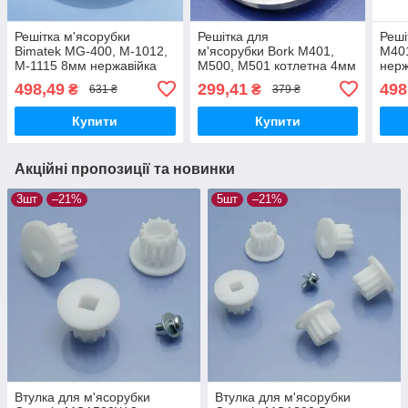
Решітка м'ясорубки
Решітка для
Реші
Bimatek MG-400, M-1012,
м'ясорубки Bork M401,
M40
M-1115 8мм нержавійка
M500, M501 котлетна 4мм
нерж
груба котлетна
паш
498,49
299,41
498
₴
₴
631 ₴
379 ₴
Купити
Купити
Акційні пропозиції та новинки
3шт
–21%
5шт
–21%
Втулка для м'ясорубки
Втулка для м'ясорубки